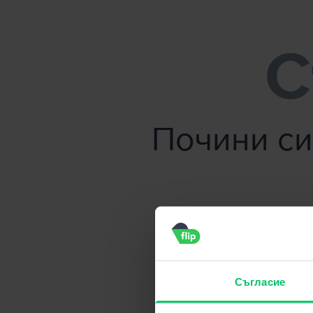
Flip.bg - Продайте телефона си без усилие!
С
Почини си
Съгласие