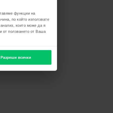
ставяме функции на
чина, по който използвате
 анализ, които може да я
и от ползването от Ваша
Разреши всички