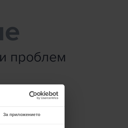
ме
зи проблем
За приложението