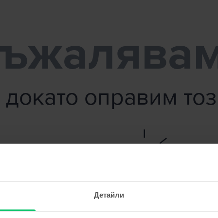
ъжалява
 докато оправим то
Детайли