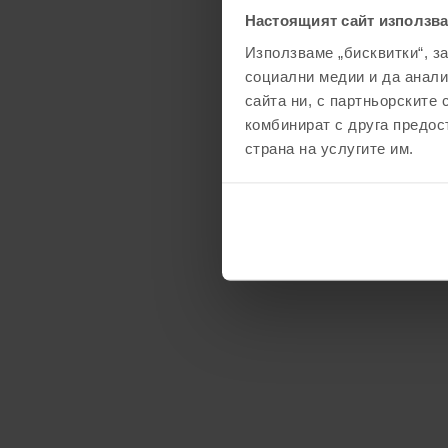
Настоящият сайт използва
Използваме „бисквитки“, з
социални медии и да анали
сайта ни, с партньорските 
комбинират с друга предос
страна на услугите им.