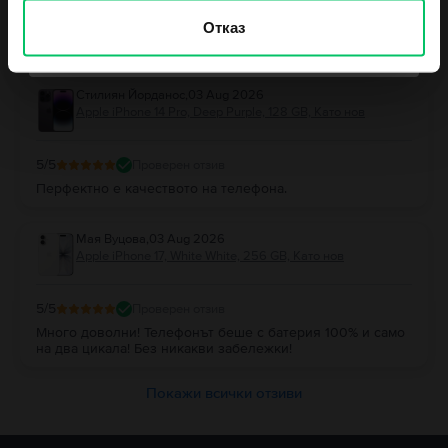
Отговор от Flip
Отказ
Благодарим Ви за отзива! 😊 Радваме се, че сте останали
Не, благодаря, не се чувствам късметлия
доволни и Ви благодарим за доверието!
Стилиян Йорданос
,
03 Aug 2026
Apple iPhone 14 Pro, Deep Purple, 128 GB, Като нов
5
/5
Проверен отзив
Перфектно е качеството на телефона.
Мая Вуцова
,
03 Aug 2026
Apple iPhone 17, White White, 256 GB, Като нов
5
/5
Проверен отзив
Много доволни! Телефонът беше с батерия 100% и само
на два цикала! Без никакви забележки!
Покажи всички отзиви