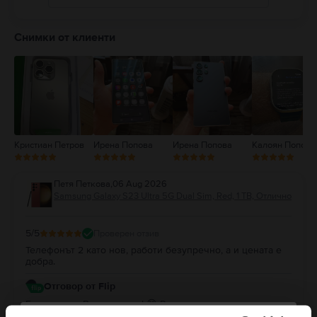
5
4
Снимки от клиенти
3
2
1
Кристиан Петров
Ирена Попова
Ирена Попова
Калоян Попов
Петя Петкова
,
06 Aug 2026
Samsung Galaxy S23 Ultra 5G Dual Sim, Red, 1 TB, Отлично
5
/5
Проверен отзив
Телефонът 2 като нов, работи безупречно, а и цената е
добра.
Отговор от Flip
Благодарим Ви за отзива! 😊 Радваме се, че сте доволни
от покупката. Благодарим Ви за доверието и Ви