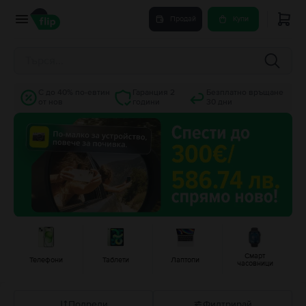
Продай
Купи
С до 40% по-евтин
Гаранция 2
Безплатно връщане
от нов
години
30 дни
Смарт
Телефони
Таблети
Лаптопи
часовници
Подреди
Филтрирай