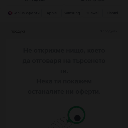
Genius оферти
Apple
Samsung
Huawei
Xiaomi
Прероръчани от Flip
Понижаваща се цена
продукт
0
продукти
Повишаваща се цена
Не открихме нищо, което
да отговаря на търсенето
ти.
Нека ти покажем
останалите ни оферти.