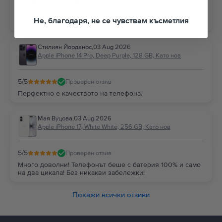
Отговор от Flip
Благодарим Ви за отзива! 😊 Радваме се, че сте останали
Не, благодаря, не се чувствам късметлия
доволни и Ви благодарим за доверието!
Стилиян Йорданос
,
03 Aug 2026
Apple iPhone 14 Pro, Deep Purple, 128 GB, Като нов
5
/5
Проверен отзив
Перфектно е качеството на телефона.
Мая Вуцова
,
03 Aug 2026
Apple iPhone 17, White White, 256 GB, Като нов
5
/5
Проверен отзив
Много доволни! Телефонът беше с батерия 100% и само
на два цикала! Без никакви забележки!
Покажи всички отзиви