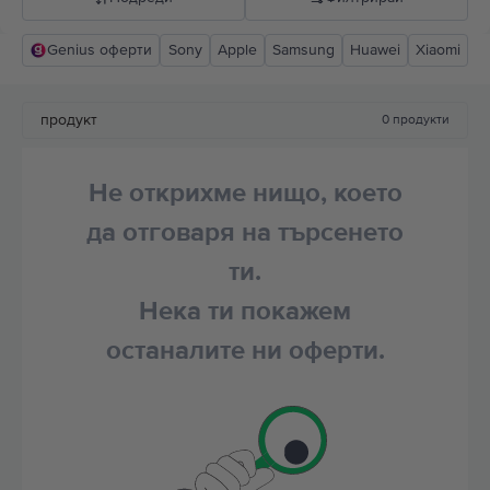
Genius оферти
Sony
Apple
Samsung
Huawei
Xiaomi
Прероръчани от Flip
Понижаваща се цена
продукт
0
продукти
Повишаваща се цена
Не открихме нищо, което
да отговаря на търсенето
ти.
Нека ти покажем
останалите ни оферти.