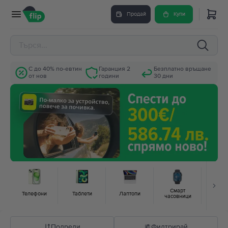
Продай
Купи
С до 40% по-евтин
Гаранция 2
Безплатно връщане
от нов
години
30 дни
Смарт
Гейм
Телефони
Таблети
Лаптопи
часовници
конз
Подреди
Филтрирай