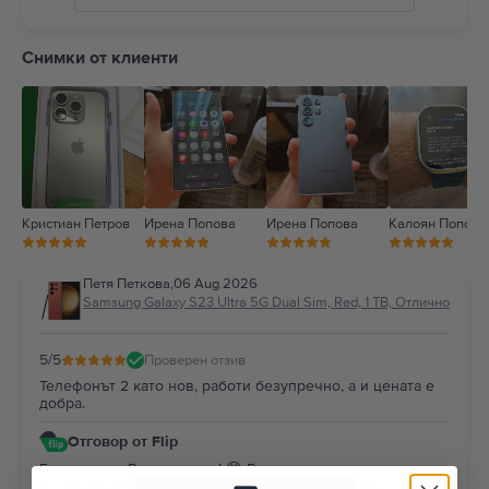
5
4
Снимки от клиенти
3
2
1
Кристиан Петров
Ирена Попова
Ирена Попова
Калоян Попов
Петя Петкова
,
06 Aug 2026
Samsung Galaxy S23 Ultra 5G Dual Sim, Red, 1 TB, Отлично
5
/5
Проверен отзив
Телефонът 2 като нов, работи безупречно, а и цената е
добра.
Отговор от Flip
Благодарим Ви за отзива! 😊 Радваме се, че сте доволни
от покупката. Благодарим Ви за доверието и Ви