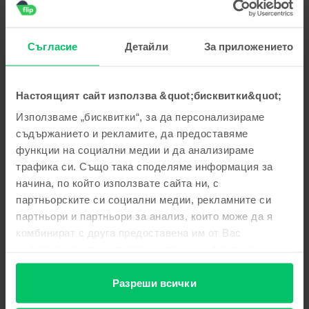
пожелаваме приятно ползване!
Георги Стоянов
,
05 Aug 2026
Съгласие
Детайли
За приложението
Apple iPhone 15 Pro, Blue Titanium, 256 GB, Много добро
5
/5
Проверен отзив
Настоящият сайт използва &quot;бисквитки&quot;
Многа добре
Използваме „бисквитки“, за да персонализираме
Отговор от Flip
съдържанието и рекламите, да предоставяме
функции на социални медии и да анализираме
Благодарим Ви за отзива! 😊 Радваме се, че сте доволни
от покупката. Благодарим Ви за доверието и Ви
трафика си. Също така споделяме информация за
пожелаваме приятно ползване!
начина, по който използвате сайта ни, с
партньорските си социални медии, рекламните си
Тодор Тодоров
,
05 Aug 2026
партньори и партньори за анализ, които може да я
Apple iPhone 16 Pro, Natural Titanium, 256 GB, Като нов
комбинират с друга предоставена им от Вас
информация или с такава, която са събрали от
Страхотен е
ползването от Ваша страна на услугите им.
5
/5
Проверен отзив
Разреши всички
Страхотен е Благодаря