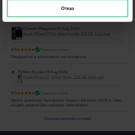
Отговор от Flip
Отказ
Благодарим Ви за отзива! 😊 Радваме се, че сте останали
доволни и Ви благодарим за доверието!
Стилиян Йорданос
,
03 Aug 2026
Apple iPhone 14 Pro, Deep Purple, 128 GB, Като нов
5
/5
Проверен отзив
Перфектно е качеството на телефона.
Мая Вуцова
,
03 Aug 2026
Apple iPhone 17, White White, 256 GB, Като нов
5
/5
Проверен отзив
Много доволни! Телефонът беше с батерия 100% и само
на два цикала! Без никакви забележки!
Покажи всички отзиви