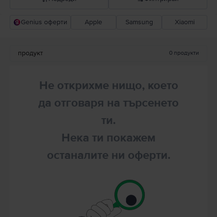
Genius оферти
Apple
Samsung
Xiaomi
Прероръчани от Flip
Понижаваща се цена
продукт
0
продукти
Повишаваща се цена
Не открихме нищо, което
да отговаря на търсенето
ти.
Нека ти покажем
останалите ни оферти.