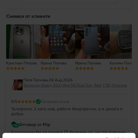
5
4
Снимки от клиенти
3
2
1
Кристиан Петров
Ирена Попова
Ирена Попова
Калоян Попов
Петя Петкова
,
06 Aug 2026
Samsung Galaxy S23 Ultra 5G Dual Sim, Red, 1 TB, Отлично
5
/5
Проверен отзив
Телефонът 2 като нов, работи безупречно, а и цената е
добра.
Отговор от Flip
Благодарим Ви за отзива! 😊 Радваме се, че сте доволни
от покупката. Благодарим Ви за доверието и Ви