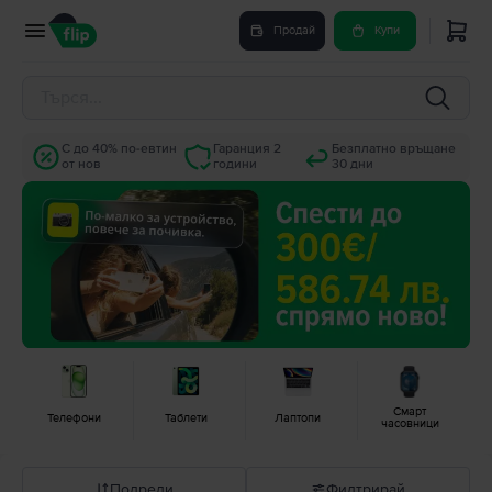
Продай
Купи
С до 40% по-евтин
Гаранция 2
Безплатно връщане
от нов
години
30 дни
Смарт
Телефони
Таблети
Лаптопи
часовници
Подреди
Филтрирай