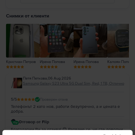
5
4
Снимки от клиенти
3
2
1
Кристиан Петров
Ирена Попова
Ирена Попова
Калоян Попов
Петя Петкова
,
06 Aug 2026
Samsung Galaxy S23 Ultra 5G Dual Sim, Red, 1 TB, Отлично
5
/5
Проверен отзив
Телефонът 2 като нов, работи безупречно, а и цената е
добра.
Отговор от Flip
Благодарим Ви за отзива! 😊 Радваме се, че сте доволни
от покупката. Благодарим Ви за доверието и Ви