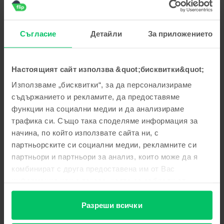
пожелаваме приятно ползване!
Георги Стоянов
,
05 Aug 2026
Съгласие
Детайли
За приложението
Apple iPhone 15 Pro, Blue Titanium, 256 GB, Много добро
5
/5
Проверен отзив
Настоящият сайт използва &quot;бисквитки&quot;
Многа добре
Използваме „бисквитки“, за да персонализираме
Отговор от Flip
съдържанието и рекламите, да предоставяме
функции на социални медии и да анализираме
Благодарим Ви за отзива! 😊 Радваме се, че сте доволни
от покупката. Благодарим Ви за доверието и Ви
трафика си. Също така споделяме информация за
пожелаваме приятно ползване!
начина, по който използвате сайта ни, с
партньорските си социални медии, рекламните си
Тодор Тодоров
,
05 Aug 2026
партньори и партньори за анализ, които може да я
Apple iPhone 16 Pro, Natural Titanium, 256 GB, Като нов
комбинират с друга предоставена им от Вас
информация или с такава, която са събрали от
Страхотен е
ползването от Ваша страна на услугите им.
5
/5
Проверен отзив
Разреши всички
Страхотен е Благодаря