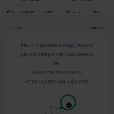
Genius оферти
Apple
Samsung
Xiaomi
Прероръчани от Flip
Понижаваща се цена
продукт
0
продукти
Повишаваща се цена
Не открихме нищо, което
да отговаря на търсенето
ти.
Нека ти покажем
останалите ни оферти.