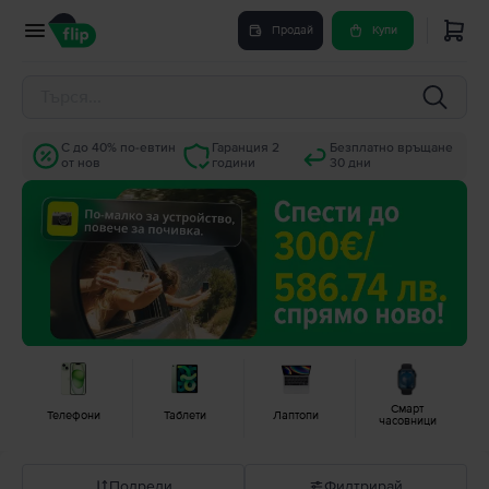
Продай
Купи
С до 40% по-евтин
Гаранция 2
Безплатно връщане
от нов
години
30 дни
Смарт
Телефони
Таблети
Лаптопи
часовници
Подреди
Филтрирай