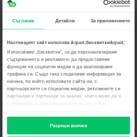
пожелаваме приятно ползване!
Георги Стоянов
,
05 Aug 2026
Съгласие
Детайли
За приложението
Apple iPhone 15 Pro, Blue Titanium, 256 GB, Много добро
5
/5
Проверен отзив
Настоящият сайт използва &quot;бисквитки&quot;
Многа добре
Използваме „бисквитки“, за да персонализираме
Отговор от Flip
съдържанието и рекламите, да предоставяме
функции на социални медии и да анализираме
Благодарим Ви за отзива! 😊 Радваме се, че сте доволни
от покупката. Благодарим Ви за доверието и Ви
трафика си. Също така споделяме информация за
пожелаваме приятно ползване!
начина, по който използвате сайта ни, с
партньорските си социални медии, рекламните си
Тодор Тодоров
,
05 Aug 2026
партньори и партньори за анализ, които може да я
Apple iPhone 16 Pro, Natural Titanium, 256 GB, Като нов
комбинират с друга предоставена им от Вас
информация или с такава, която са събрали от
Страхотен е
ползването от Ваша страна на услугите им.
5
/5
Проверен отзив
Разреши всички
Страхотен е Благодаря