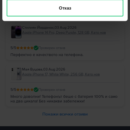
Отговор от Flip
Отказ
Благодарим Ви за отзива! 😊 Радваме се, че сте останали
доволни и Ви благодарим за доверието!
Стилиян Йорданос
,
03 Aug 2026
Apple iPhone 14 Pro, Deep Purple, 128 GB, Като нов
5
/5
Проверен отзив
Перфектно е качеството на телефона.
Мая Вуцова
,
03 Aug 2026
Apple iPhone 17, White White, 256 GB, Като нов
5
/5
Проверен отзив
Много доволни! Телефонът беше с батерия 100% и само
на два цикала! Без никакви забележки!
Покажи всички отзиви