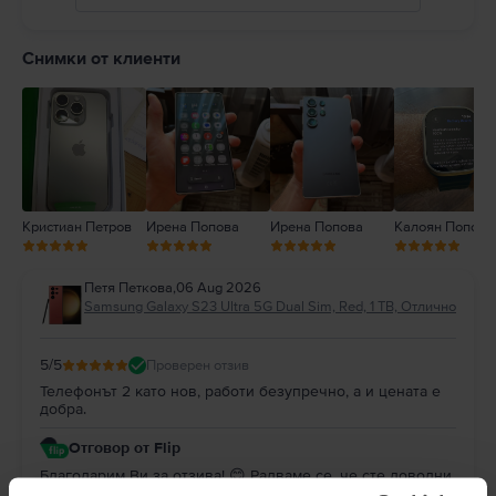
5
4
Снимки от клиенти
3
2
1
Кристиан Петров
Ирена Попова
Ирена Попова
Калоян Попов
Петя Петкова
,
06 Aug 2026
Samsung Galaxy S23 Ultra 5G Dual Sim, Red, 1 TB, Отлично
5
/5
Проверен отзив
Телефонът 2 като нов, работи безупречно, а и цената е
добра.
Отговор от Flip
Благодарим Ви за отзива! 😊 Радваме се, че сте доволни
от покупката. Благодарим Ви за доверието и Ви