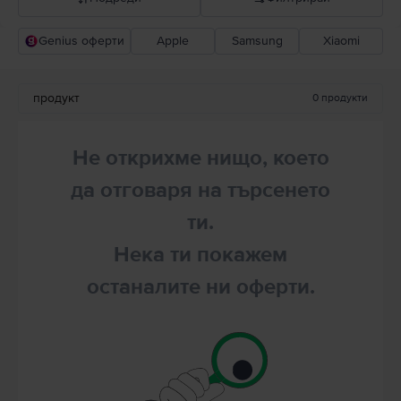
Genius оферти
Apple
Samsung
Xiaomi
Прероръчани от Flip
Понижаваща се цена
продукт
0
продукти
Повишаваща се цена
Не открихме нищо, което
да отговаря на търсенето
ти.
Нека ти покажем
останалите ни оферти.