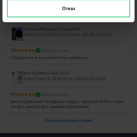
Отговор от Flip
Отказ
Благодарим Ви за отзива! 😊 Радваме се, че сте останали
доволни и Ви благодарим за доверието!
Стилиян Йорданос
,
03 Aug 2026
Apple iPhone 14 Pro, Deep Purple, 128 GB, Като нов
5
/5
Проверен отзив
Перфектно е качеството на телефона.
Мая Вуцова
,
03 Aug 2026
Apple iPhone 17, White White, 256 GB, Като нов
5
/5
Проверен отзив
Много доволни! Телефонът беше с батерия 100% и само
на два цикала! Без никакви забележки!
Покажи всички отзиви