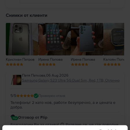
5
4
Снимки от клиенти
3
2
1
Кристиан Петров
Ирена Попова
Ирена Попова
Калоян Попов
Петя Петкова
,
06 Aug 2026
Samsung Galaxy S23 Ultra 5G Dual Sim, Red, 1 TB, Отлично
5
/5
Проверен отзив
Телефонът 2 като нов, работи безупречно, а и цената е
добра.
Отговор от Flip
Благодарим Ви за отзива! 😊 Радваме се, че сте доволни
от покупката. Благодарим Ви за доверието и Ви