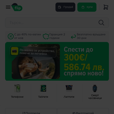
Продай
Купи
С до 40% по-евтин
Гаранция 2
Безплатно връщане
от нов
години
30 дни
Смарт
Телефони
Таблети
Лаптопи
часовници
Подреди
Филтрирай