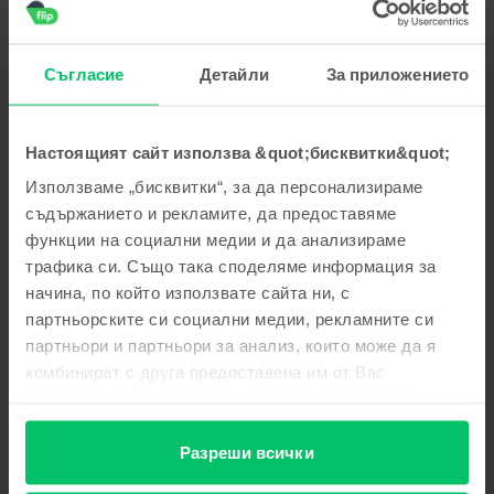
пожелаваме приятно ползване!
Георги Стоянов
,
05 Aug 2026
Съгласие
Детайли
За приложението
Apple iPhone 15 Pro, Blue Titanium, 256 GB, Много добро
5
/5
Проверен отзив
Настоящият сайт използва &quot;бисквитки&quot;
Многа добре
Използваме „бисквитки“, за да персонализираме
Отговор от Flip
съдържанието и рекламите, да предоставяме
функции на социални медии и да анализираме
Благодарим Ви за отзива! 😊 Радваме се, че сте доволни
от покупката. Благодарим Ви за доверието и Ви
трафика си. Също така споделяме информация за
пожелаваме приятно ползване!
начина, по който използвате сайта ни, с
партньорските си социални медии, рекламните си
Тодор Тодоров
,
05 Aug 2026
партньори и партньори за анализ, които може да я
Apple iPhone 16 Pro, Natural Titanium, 256 GB, Като нов
комбинират с друга предоставена им от Вас
информация или с такава, която са събрали от
Страхотен е
ползването от Ваша страна на услугите им.
5
/5
Проверен отзив
Разреши всички
Страхотен е Благодаря