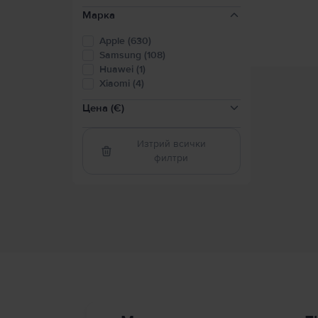
Марка
Apple (630)
Samsung (108)
Huawei (1)
Xiaomi (4)
Цена (€)
Изтрий всички
филтри
50-100
(
1
)
100-200
(
94
)
200-300
(
142
)
300-400
(
119
)
400-600
(
243
)
600-800
(
135
)
800-2000
(
74
)
Над 2000
(
5
)