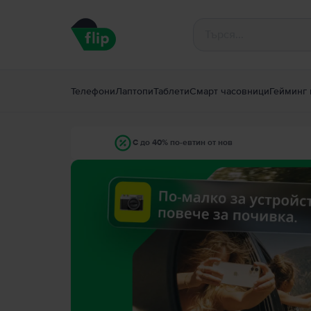
Телефони
Лаптопи
Таблети
Смарт часовници
Гейминг 
С до 40% по-евтин от нов