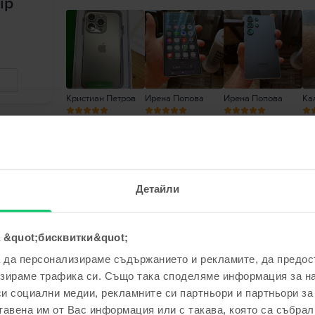
ip
Кристиан Петров
Ирена Попова
Ирена Попова
Ка
Петя Петкова
,
06 Aug 2026
Samsung Galaxy S23 Ultra 5G Dual Sim, Red, 1
Детайли
5
/5
Проверен отзив
Телефонът 2 като нов, работи безупречно, а и
 &quot;бисквитки&quot;
а да персонализираме съдържанието и рекламите, да предо
Отговор от Flip
зираме трафика си. Също така споделяме информация за на
Благодарим Ви за отзива! 😊 Радваме се, че с
си социални медии, рекламните си партньори и партньори за
доверието и Ви пожелаваме приятно ползван
тавена им от Вас информация или с такава, която са събрал