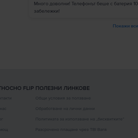
Много доволни! Телефонът беше с батерия 10
забележки!
Покажи вси
ТНОСНО FLIP
ПОЛЕЗНИ ЛИНКОВЕ
нтакти
Oбщи условия за ползване
 нас
Oбработване на лични данни
ог
Политиката за използване на „бисквитките”
мощ
Разсрочено плащане чрез TBI Bank