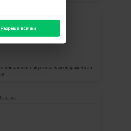
Много добро
Разреши всички
те доволни от покупката. Благодарим Ви за
е!
 Като нов