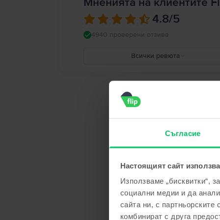
Мненията на клиентите Fl
4.8
/5
4940 проверени отзива
Всички ревюта
5
4
3
2
1
Съгласие
Настоящият сайт използва
Използваме „бисквитки“, з
социални медии и да анали
сайта ни, с партньорските 
комбинират с друга предос