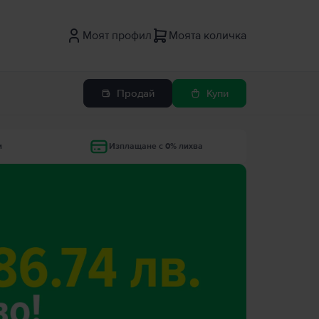
Моят профил
Моята количка
Продай
Купи
и
Изплащане с 0% лихва