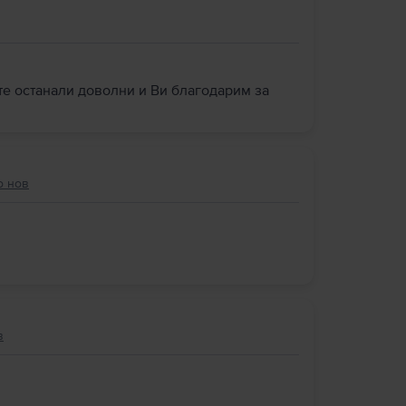
сте останали доволни и Ви благодарим за
о нов
в