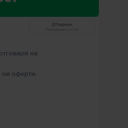
Подреди
:
Прероръчани от Flip
Прероръчани от Flip
отговаря на
Понижаваща се цена
Повишаваща се цена
 ни оферти.