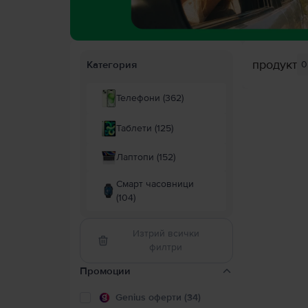
продукт
Категория
0
Телефони (362)
Таблети (125)
Лаптопи (152)
Смарт часовници
(104)
Изтрий всички
филтри
Промоции
Genius оферти (34)