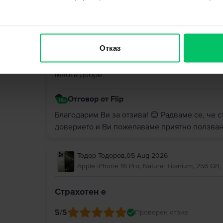
Георги Стоянов
,
05 Aug 2026
Apple iPhone 15 Pro, Blue Titanium, 256 GB, 
Отказ
5
/5
Проверен отзив
Многа добре
Отговор от Flip
Благодарим Ви за отзива! 😊 Радваме се, че с
доверието и Ви пожелаваме приятно ползван
Тодор Тодоров
,
05 Aug 2026
Apple iPhone 16 Pro, Natural Titanium, 256 GB,
Страхотен е
5
/5
Проверен отзив