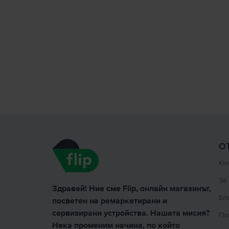
О
Ко
За
Здравей! Ние сме Flip, онлайн магазинът,
Бл
посветен на ремаркетирани и
сервизирани устройства. Нашата мисия?
По
Нека променим начина, по който