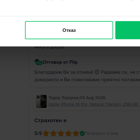
Георги Стоянов
,
05 Aug 2026
Apple iPhone 15 Pro, Blue Titanium, 256 GB, 
Отказ
5
/5
Проверен отзив
Многа добре
Отговор от Flip
Благодарим Ви за отзива! 😊 Радваме се, че с
доверието и Ви пожелаваме приятно ползван
Тодор Тодоров
,
05 Aug 2026
Apple iPhone 16 Pro, Natural Titanium, 256 GB,
Страхотен е
5
/5
Проверен отзив