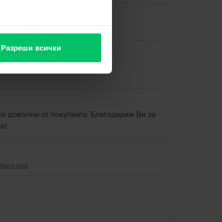
Много добро
Разреши всички
те доволни от покупката. Благодарим Ви за
е!
 Като нов