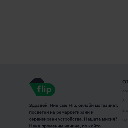
О
Ко
За
Здравей! Ние сме Flip, онлайн магазинът,
Бл
посветен на ремаркетирани и
сервизирани устройства. Нашата мисия?
По
Нека променим начина, по който