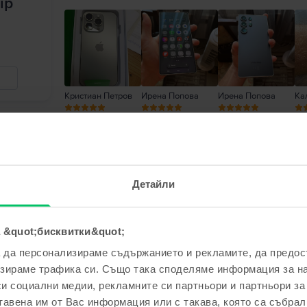
ip
Кристиан Петров
Ирена Попова
Ирена Попова
Ка
Петя Петкова
,
06 Aug 2026
Samsung Galaxy S23 Ultra 5G Dual Sim, Red, 1
Детайли
5
/5
Проверен отзив
Телефонът 2 като нов, работи безупречно, а и
 &quot;бисквитки&quot;
а да персонализираме съдържанието и рекламите, да предо
Отговор от Flip
зираме трафика си. Също така споделяме информация за на
Благодарим Ви за отзива! 😊 Радваме се, че с
си социални медии, рекламните си партньори и партньори за
доверието и Ви пожелаваме приятно ползван
тавена им от Вас информация или с такава, която са събрал