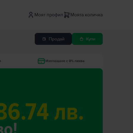
Моят профил
Моята количка
Продай
Купи
и
Изплащане с 0% лихва