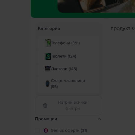
продукт
Категория
0
Телефони (351)
Таблети (124)
Лаптопи (145)
Смарт часовници
(95)
Изтрий всички
филтри
Промоции
Genius оферти (31)