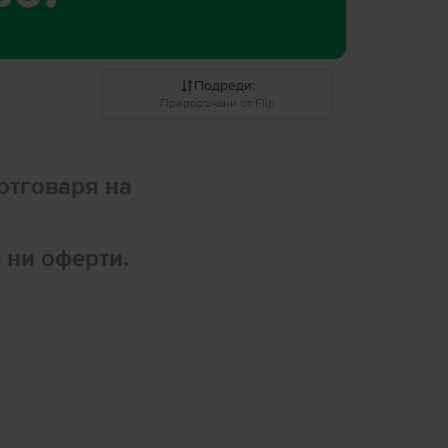
Подреди
:
Прероръчани от Flip
Прероръчани от Flip
отговаря на
Понижаваща се цена
Повишаваща се цена
 ни оферти.