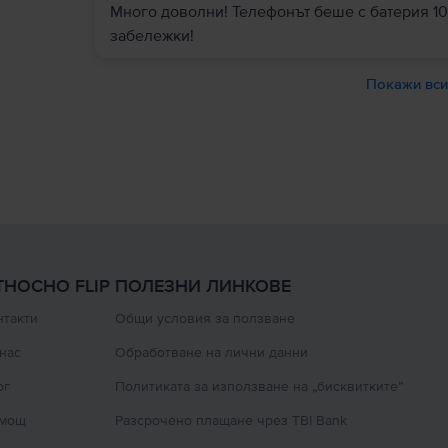
Много доволни! Телефонът беше с батерия 10
забележки!
Покажи вси
ТНОСНО FLIP
ПОЛЕЗНИ ЛИНКОВЕ
нтакти
Oбщи условия за ползване
 нас
Oбработване на лични данни
ог
Политиката за използване на „бисквитките”
мощ
Разсрочено плащане чрез TBI Bank