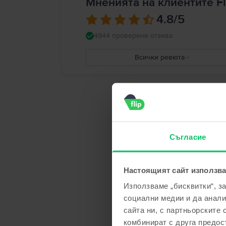
Мненията на клиентите Fl
4.8
/5
4944 проверени отзива
Всички ревюта
5
4
3
2
1
Съгласие
Настоящият сайт използва
Използваме „бисквитки“, з
социални медии и да анали
сайта ни, с партньорските 
комбинират с друга предос