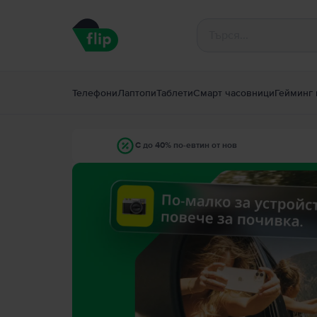
Телефони
Лаптопи
Таблети
Смарт часовници
Гейминг 
С до 40% по-евтин от нов