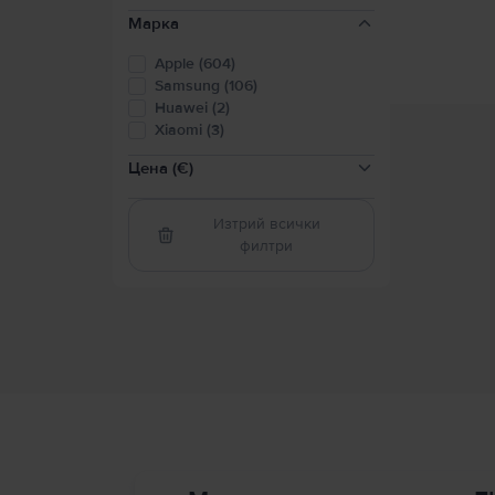
Марка
Apple (604)
Samsung (106)
Huawei (2)
Xiaomi (3)
Цена (€)
Изтрий всички
филтри
100-200
(
86
)
200-300
(
147
)
300-400
(
116
)
400-600
(
229
)
600-800
(
127
)
800-2000
(
70
)
Над 2000
(
5
)