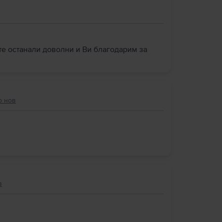
сте останали доволни и Ви благодарим за
о нов
в