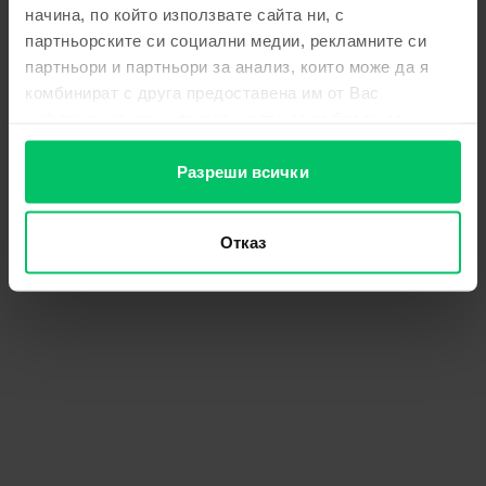
начина, по който използвате сайта ни, с
партньорските си социални медии, рекламните си
партньори и партньори за анализ, които може да я
комбинират с друга предоставена им от Вас
информация или с такава, която са събрали от
ползването от Ваша страна на услугите им.
Разреши всички
Отказ