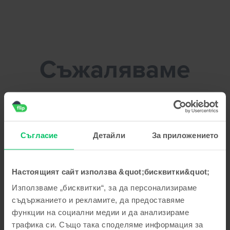
Flip.bg - Продайте телефона си без усилие!
Съжаляваме
Почини си докато оправим този
проблем
Съгласие
Детайли
За приложението
Настоящият сайт използва &quot;бисквитки&quot;
Използваме „бисквитки“, за да персонализираме
съдържанието и рекламите, да предоставяме
функции на социални медии и да анализираме
трафика си. Също така споделяме информация за