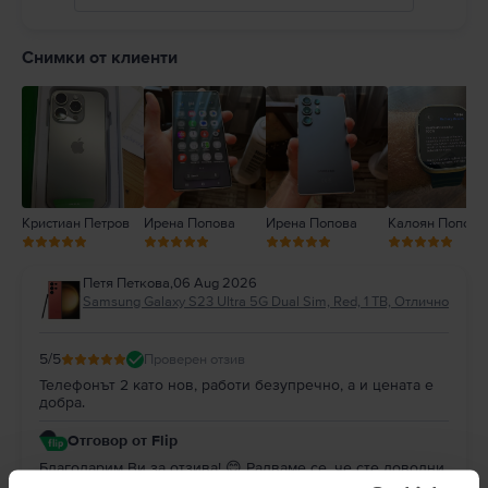
5
4
Снимки от клиенти
3
2
1
Кристиан Петров
Ирена Попова
Ирена Попова
Калоян Попов
Петя Петкова
,
06 Aug 2026
Samsung Galaxy S23 Ultra 5G Dual Sim, Red, 1 TB, Отлично
5
/5
Проверен отзив
Телефонът 2 като нов, работи безупречно, а и цената е
добра.
Отговор от Flip
Благодарим Ви за отзива! 😊 Радваме се, че сте доволни
от покупката. Благодарим Ви за доверието и Ви