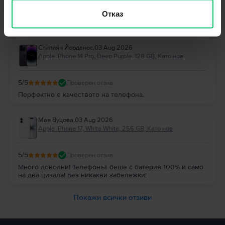
Отговор от Flip
Отказ
Благодарим Ви за отзива! 😊 Радваме се, че сте останали
доволни и Ви благодарим за доверието!
Стилиян Йорданос
,
03 Aug 2026
Apple iPhone 14 Pro, Deep Purple, 128 GB, Като нов
5
/5
Проверен отзив
Перфектно е качеството на телефона.
Мая Вуцова
,
03 Aug 2026
Apple iPhone 17, White White, 256 GB, Като нов
5
/5
Проверен отзив
Много доволни! Телефонът беше с батерия 100% и само
на два цикала! Без никакви забележки!
Покажи всички отзиви