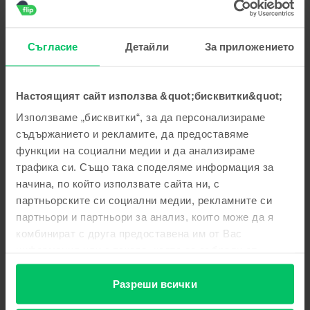
пожелаваме приятно ползване!
Георги Стоянов
,
05 Aug 2026
Съгласие
Детайли
За приложението
Apple iPhone 15 Pro, Blue Titanium, 256 GB, Много добро
5
/5
Проверен отзив
Настоящият сайт използва &quot;бисквитки&quot;
Многа добре
Използваме „бисквитки“, за да персонализираме
Отговор от Flip
съдържанието и рекламите, да предоставяме
функции на социални медии и да анализираме
Благодарим Ви за отзива! 😊 Радваме се, че сте доволни
от покупката. Благодарим Ви за доверието и Ви
трафика си. Също така споделяме информация за
пожелаваме приятно ползване!
начина, по който използвате сайта ни, с
партньорските си социални медии, рекламните си
Тодор Тодоров
,
05 Aug 2026
партньори и партньори за анализ, които може да я
Apple iPhone 16 Pro, Natural Titanium, 256 GB, Като нов
комбинират с друга предоставена им от Вас
информация или с такава, която са събрали от
Страхотен е
ползването от Ваша страна на услугите им.
5
/5
Проверен отзив
Разреши всички
Страхотен е Благодаря