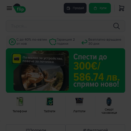
Продай
Купи
С до 40% по-евтин
Гаранция 2
Безплатно връщане
от нов
години
30 дни
Смарт
Телефони
Таблети
Лаптопи
часовници
Подреди
Филтрирай