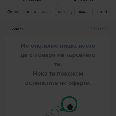
Genius оферти
Apple
Samsung
Huawei
Xiaomi
Прероръчани от Flip
Понижаваща се цена
продукт
0
продукти
Повишаваща се цена
Не открихме нищо, което
да отговаря на търсенето
ти.
Нека ти покажем
останалите ни оферти.