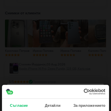
5
4
Снимки от клиенти
3
2
1
Кристиан Петров
Ирена Попова
Ирена Попова
Калоян Попов
Стилиян Йорданос
,
03 Aug 2026
Apple iPhone 14 Pro, Deep Purple, 128 GB, Като нов
5
/5
Проверен отзив
Перфектно е качеството на телефона.
Мая Вуцова
,
03 Aug 2026
Apple iPhone 17, White White, 256 GB, Като нов
Съгласие
Детайли
За приложението