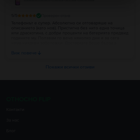
5
/5
Проверен отзив
Телефонът е супер. Абсолютно си отговаряше на
описанието (като нов). Пристигна без нито една точица
или драскотина, с добри проценти на батерията предвид
годините му. Ползвам го вече няколко дни и за сега
няма никакви забележки. Доставката беше бърза,а
устройството беше много добре опаковано в кутия с
Виж повече
кабелче.
Покажи всички отзиви
ОТНОСНО FLIP
Контакти
За нас
Блог