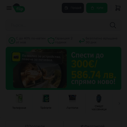
Продай
Купи
С до 40% по-евтин
Гаранция 2
Безплатно връщане
от нов
години
30 дни
Смарт
Гейм
Телефони
Таблети
Лаптопи
часовници
конз
Подреди
Филтрирай