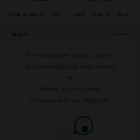
Genius оферти
Sony
Apple
Samsung
Xiaomi
Прероръчани от Flip
Понижаваща се цена
продукт
0
продукти
Повишаваща се цена
Не открихме нищо, което
да отговаря на търсенето
ти.
Нека ти покажем
останалите ни оферти.