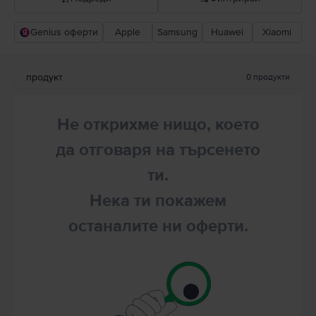
Genius оферти
Apple
Samsung
Huawei
Xiaomi
Прероръчани от Flip
Понижаваща се цена
продукт
0
продукти
Повишаваща се цена
Не открихме нищо, което
да отговаря на търсенето
ти.
Нека ти покажем
останалите ни оферти.