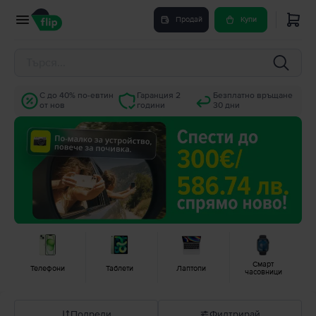
Продай
Купи
С до 40% по-евтин
Гаранция 2
Безплатно връщане
от нов
години
30 дни
Смарт
Телефони
Таблети
Лаптопи
часовници
Подреди
Филтрирай