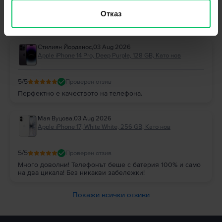
Отговор от Flip
Отказ
Благодарим Ви за отзива! 😊 Радваме се, че сте останали
доволни и Ви благодарим за доверието!
Стилиян Йорданос
,
03 Aug 2026
Apple iPhone 14 Pro, Deep Purple, 128 GB, Като нов
5
/5
Проверен отзив
Перфектно е качеството на телефона.
Мая Вуцова
,
03 Aug 2026
Apple iPhone 17, White White, 256 GB, Като нов
5
/5
Проверен отзив
Много доволни! Телефонът беше с батерия 100% и само
на два цикала! Без никакви забележки!
Покажи всички отзиви