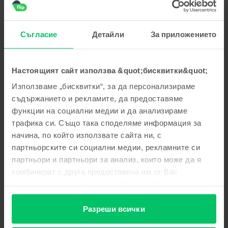
пожелаваме приятно ползване!
Георги Стоянов
,
05 Aug 2026
Съгласие
Детайли
За приложението
Apple iPhone 15 Pro, Blue Titanium, 256 GB, Много добро
5
/5
Проверен отзив
Настоящият сайт използва &quot;бисквитки&quot;
Многа добре
Използваме „бисквитки“, за да персонализираме
Отговор от Flip
съдържанието и рекламите, да предоставяме
функции на социални медии и да анализираме
Благодарим Ви за отзива! 😊 Радваме се, че сте доволни
от покупката. Благодарим Ви за доверието и Ви
трафика си. Също така споделяме информация за
пожелаваме приятно ползване!
начина, по който използвате сайта ни, с
партньорските си социални медии, рекламните си
Тодор Тодоров
,
05 Aug 2026
партньори и партньори за анализ, които може да я
Apple iPhone 16 Pro, Natural Titanium, 256 GB, Като нов
комбинират с друга предоставена им от Вас
информация или с такава, която са събрали от
Страхотен е
ползването от Ваша страна на услугите им.
5
/5
Проверен отзив
Разреши всички
Страхотен е Благодаря