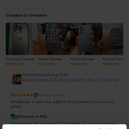
5
4
Снимки от клиенти
3
2
1
Кристиан Петров
Ирена Попова
Ирена Попова
Калоян Попов
Петя Петкова
,
06 Aug 2026
Samsung Galaxy S23 Ultra 5G Dual Sim, Red, 1 TB, Отлично
5
/5
Проверен отзив
Телефонът 2 като нов, работи безупречно, а и цената е
добра.
Отговор от Flip
Благодарим Ви за отзива! 😊 Радваме се, че сте доволни
от покупката. Благодарим Ви за доверието и Ви