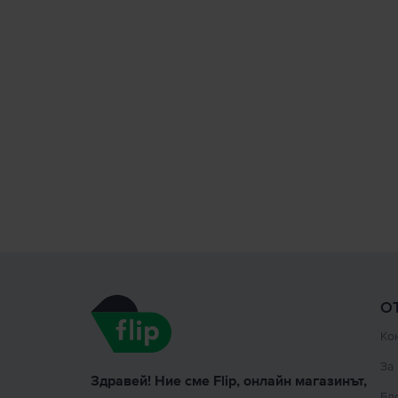
О
Ко
За
Здравей! Ние сме Flip, онлайн магазинът,
Бл