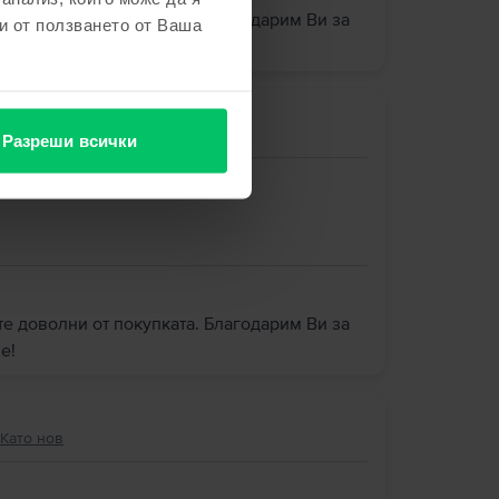
те доволни от покупката. Благодарим Ви за
и от ползването от Ваша
е!
Много добро
Разреши всички
те доволни от покупката. Благодарим Ви за
е!
 Като нов