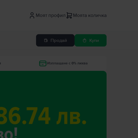
Моят профил
Моята количка
Продай
Купи
и
Изплащане с 0% лихва