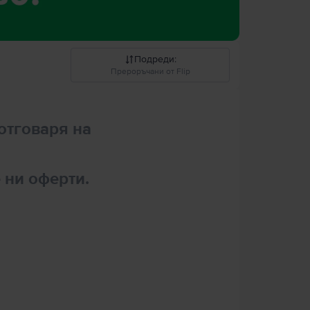
Подреди
:
Прероръчани от Flip
Прероръчани от Flip
отговаря на
Понижаваща се цена
Повишаваща се цена
 ни оферти.