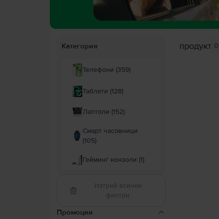
продукт
Категория
0
Телефони (359)
Таблети (128)
Лаптопи (152)
Смарт часовници
(105)
Гейминг конзоли (1)
Изтрий всички
филтри
Промоции