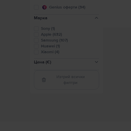
Genius оферти (34)
Марка
Sony (1)
Apple (632)
Samsung (107)
Huawei (1)
Xiaomi (4)
Цена (€)
Изтрий всички
филтри
50-100
(
1
)
100-200
(
97
)
200-300
(
143
)
300-400
(
117
)
400-600
(
238
)
600-800
(
138
)
800-2000
(
74
)
Над 2000
(
5
)