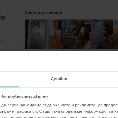
Снимки от клиенти
ip
Кристиан Петров
Ирена Попова
Ирена Попова
Ка
Петя Петкова
,
06 Aug 2026
Samsung Galaxy S23 Ultra 5G Dual Sim, Red, 1
Детайли
5
/5
Проверен отзив
 &quot;бисквитки&quot;
Телефонът 2 като нов, работи безупречно, а и
а да персонализираме съдържанието и рекламите, да предо
зираме трафика си. Също така споделяме информация за на
Отговор от Flip
си социални медии, рекламните си партньори и партньори за