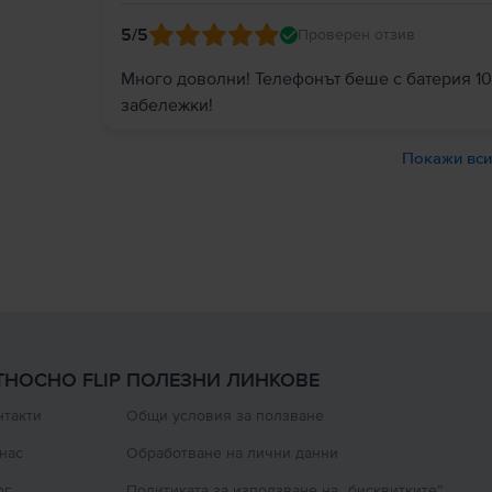
5
/5
Проверен отзив
Много доволни! Телефонът беше с батерия 10
забележки!
Покажи вси
ТНОСНО FLIP
ПОЛЕЗНИ ЛИНКОВЕ
нтакти
Oбщи условия за ползване
 нас
Oбработване на лични данни
ог
Политиката за използване на „бисквитките”