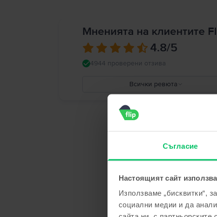
Мненията на клиентите Fl
4.8
/5
4944 проверени отзива
Всички ревюта
5
4
3
2
1
Съгласие
Настоящият сайт използва
Използваме „бисквитки“, з
социални медии и да анали
сайта ни, с партньорските 