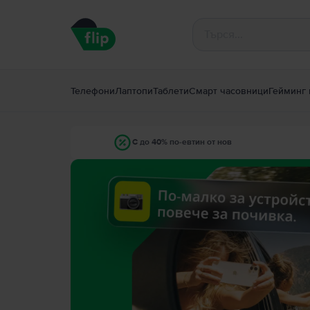
Телефони
Лаптопи
Таблети
Смарт часовници
Гейминг 
С до 40% по-евтин от нов