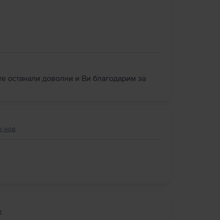
сте останали доволни и Ви благодарим за
о нов
в