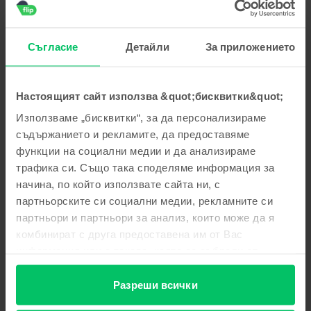
пожелаваме приятно ползване!
Георги Стоянов
,
05 Aug 2026
Съгласие
Детайли
За приложението
Apple iPhone 15 Pro, Blue Titanium, 256 GB, Много добро
5
/5
Проверен отзив
Настоящият сайт използва &quot;бисквитки&quot;
Многа добре
Използваме „бисквитки“, за да персонализираме
Отговор от Flip
съдържанието и рекламите, да предоставяме
функции на социални медии и да анализираме
Благодарим Ви за отзива! 😊 Радваме се, че сте доволни
от покупката. Благодарим Ви за доверието и Ви
трафика си. Също така споделяме информация за
пожелаваме приятно ползване!
начина, по който използвате сайта ни, с
партньорските си социални медии, рекламните си
Тодор Тодоров
,
05 Aug 2026
партньори и партньори за анализ, които може да я
Apple iPhone 16 Pro, Natural Titanium, 256 GB, Като нов
комбинират с друга предоставена им от Вас
информация или с такава, която са събрали от
Страхотен е
ползването от Ваша страна на услугите им.
5
/5
Проверен отзив
Разреши всички
Страхотен е Благодаря