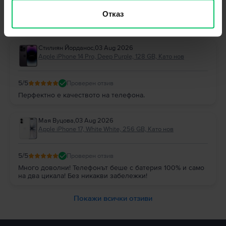
Отговор от Flip
Отказ
Благодарим Ви за отзива! 😊 Радваме се, че сте останали
доволни и Ви благодарим за доверието!
Стилиян Йорданос
,
03 Aug 2026
Apple iPhone 14 Pro, Deep Purple, 128 GB, Като нов
5
/5
Проверен отзив
Перфектно е качеството на телефона.
Мая Вуцова
,
03 Aug 2026
Apple iPhone 17, White White, 256 GB, Като нов
5
/5
Проверен отзив
Много доволни! Телефонът беше с батерия 100% и само
на два цикала! Без никакви забележки!
Покажи всички отзиви