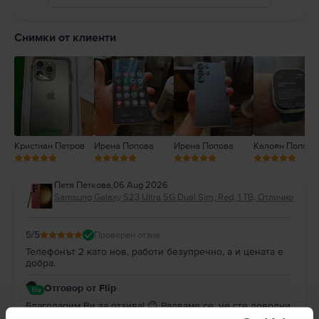
5
4
Снимки от клиенти
3
2
1
Кристиан Петров
Ирена Попова
Ирена Попова
Калоян Попов
Петя Петкова
,
06 Aug 2026
Samsung Galaxy S23 Ultra 5G Dual Sim, Red, 1 TB, Отлично
5
/5
Проверен отзив
Телефонът 2 като нов, работи безупречно, а и цената е
добра.
Отговор от Flip
Благодарим Ви за отзива! 😊 Радваме се, че сте доволни
от покупката. Благодарим Ви за доверието и Ви