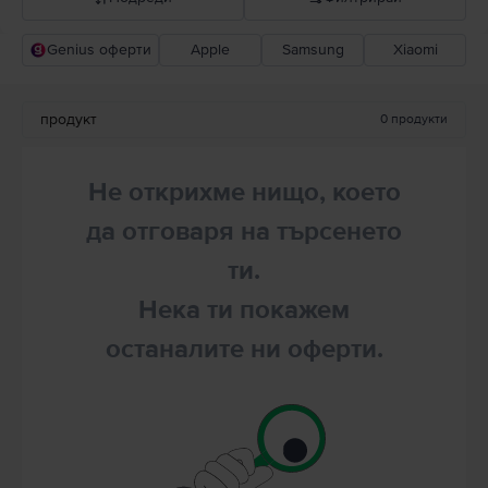
Genius оферти
Apple
Samsung
Xiaomi
Прероръчани от Flip
Понижаваща се цена
продукт
0
продукти
Повишаваща се цена
Не открихме нищо, което
да отговаря на търсенето
ти.
Нека ти покажем
останалите ни оферти.