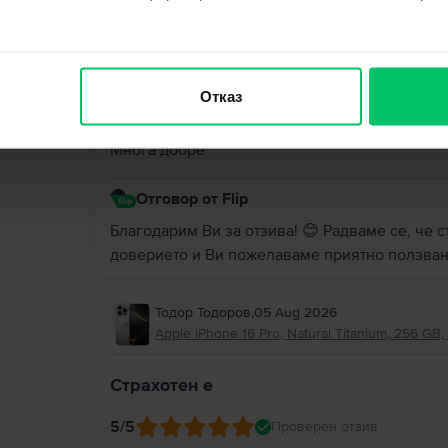
Георги Стоянов
,
05 Aug 2026
Apple iPhone 15 Pro, Blue Titanium, 256 GB, 
Отказ
5
/5
Проверен отзив
Многа добре
Отговор от Flip
Благодарим Ви за отзива! 😊 Радваме се, че с
доверието и Ви пожелаваме приятно ползван
Тодор Тодоров
,
05 Aug 2026
Apple iPhone 16 Pro, Natural Titanium, 256 GB,
Страхотен е
5
/5
Проверен отзив