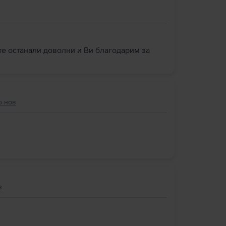
сте останали доволни и Ви благодарим за
о нов
в