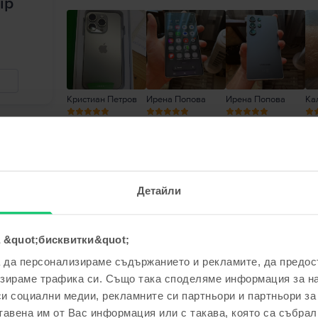
ip
Кристиан Петров
Ирена Попова
Ирена Попова
Ка
Петя Петкова
,
06 Aug 2026
Samsung Galaxy S23 Ultra 5G Dual Sim, Red, 1
Детайли
5
/5
Проверен отзив
Телефонът 2 като нов, работи безупречно, а и
 &quot;бисквитки&quot;
а да персонализираме съдържанието и рекламите, да предо
Отговор от Flip
зираме трафика си. Също така споделяме информация за на
Благодарим Ви за отзива! 😊 Радваме се, че с
си социални медии, рекламните си партньори и партньори за
доверието и Ви пожелаваме приятно ползван
тавена им от Вас информация или с такава, която са събрал