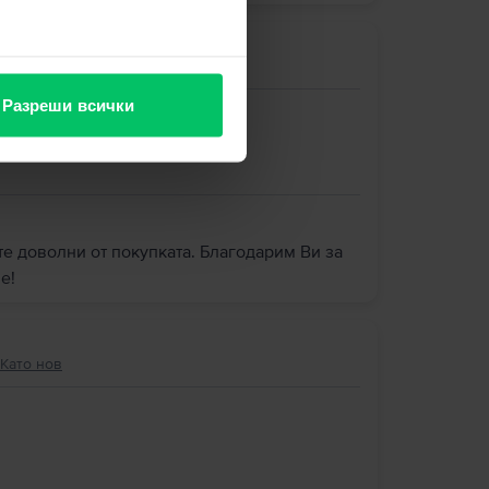
Много добро
Разреши всички
те доволни от покупката. Благодарим Ви за
е!
 Като нов