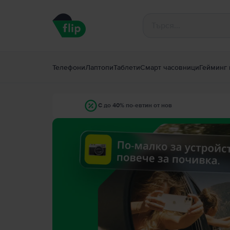
Телефони
Лаптопи
Таблети
Смарт часовници
Гейминг 
С до 40% по-евтин от нов