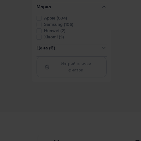
Марка
Apple (604)
Samsung (106)
Huawei (2)
Xiaomi (3)
Цена (€)
Изтрий всички
филтри
100-200
(
86
)
200-300
(
148
)
300-400
(
114
)
400-600
(
229
)
600-800
(
128
)
800-2000
(
69
)
Над 2000
(
5
)