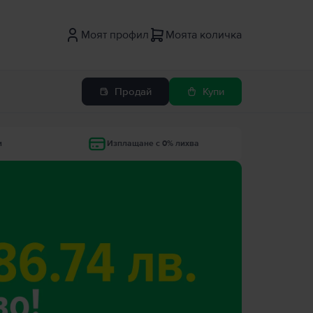
Моят профил
Моята количка
Продай
Купи
и
Изплащане с 0% лихва