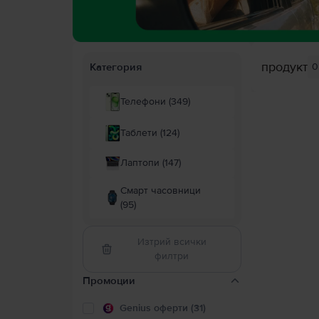
продукт
Категория
0
Телефони (349)
Таблети (124)
Лаптопи (147)
Смарт часовници
(95)
Изтрий всички
филтри
Промоции
Genius оферти (31)