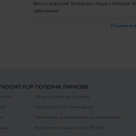
Много доволни! Телефонът беше с батерия 10
забележки!
Покажи вси
ТНОСНО FLIP
ПОЛЕЗНИ ЛИНКОВЕ
нтакти
Oбщи условия за ползване
 нас
Oбработване на лични данни
ог
Политиката за използване на „бисквитките”
мощ
Разсрочено плащане чрез TBI Bank