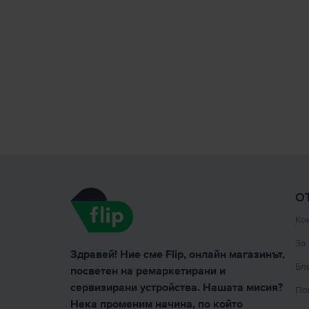
О
Ко
За
Здравей! Ние сме Flip, онлайн магазинът,
Бл
посветен на ремаркетирани и
сервизирани устройства. Нашата мисия?
По
Нека променим начина, по който