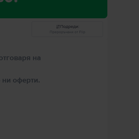
Подреди
:
Прероръчани от Flip
Прероръчани от Flip
отговаря на
Понижаваща се цена
Повишаваща се цена
 ни оферти.