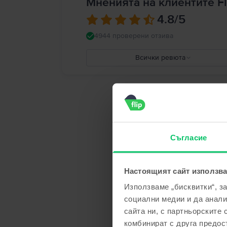
Мненията на клиентите Fl
4.8
/5
4944 проверени отзива
Всички ревюта
5
4
3
2
1
Съгласие
Настоящият сайт използва
Използваме „бисквитки“, з
социални медии и да анали
сайта ни, с партньорските 
комбинират с друга предос