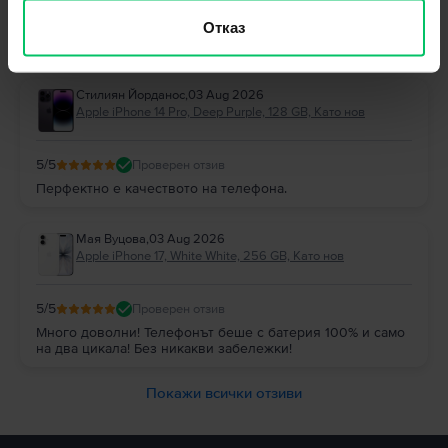
Отговор от Flip
Отказ
Благодарим Ви за отзива! 😊 Радваме се, че сте останали
доволни и Ви благодарим за доверието!
Стилиян Йорданос
,
03 Aug 2026
Apple iPhone 14 Pro, Deep Purple, 128 GB, Като нов
5
/5
Проверен отзив
Перфектно е качеството на телефона.
Мая Вуцова
,
03 Aug 2026
Apple iPhone 17, White White, 256 GB, Като нов
5
/5
Проверен отзив
Много доволни! Телефонът беше с батерия 100% и само
на два цикала! Без никакви забележки!
Покажи всички отзиви