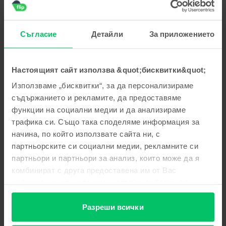
пожелаваме приятно ползване!
Георги Стоянов
,
05 Aug 2026
Съгласие
Детайли
За приложението
Apple iPhone 15 Pro, Blue Titanium, 256 GB, Много добро
5
/5
Проверен отзив
Настоящият сайт използва &quot;бисквитки&quot;
Многа добре
Използваме „бисквитки“, за да персонализираме
Отговор от Flip
съдържанието и рекламите, да предоставяме
функции на социални медии и да анализираме
Благодарим Ви за отзива! 😊 Радваме се, че сте доволни
от покупката. Благодарим Ви за доверието и Ви
трафика си. Също така споделяме информация за
пожелаваме приятно ползване!
начина, по който използвате сайта ни, с
партньорските си социални медии, рекламните си
Тодор Тодоров
,
05 Aug 2026
партньори и партньори за анализ, които може да я
Apple iPhone 16 Pro, Natural Titanium, 256 GB, Като нов
комбинират с друга предоставена им от Вас
информация или с такава, която са събрали от
Страхотен е
ползването от Ваша страна на услугите им.
5
/5
Проверен отзив
Разреши всички
Страхотен е Благодаря