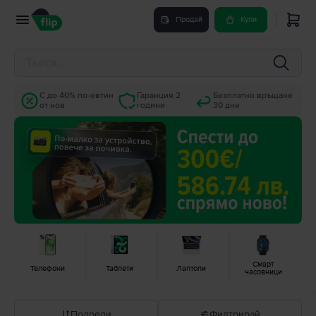
Продай
Купи
С до 40% по-евтин
Гаранция 2
Безплатно връщане
от нов
години
30 дни
Смарт
Телефони
Таблети
Лаптопи
часовници
Подреди
Филтрирай