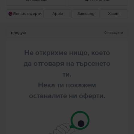
Genius оферти
Apple
Samsung
Xiaomi
Прероръчани от Flip
Понижаваща се цена
продукт
0
продукти
Повишаваща се цена
Не открихме нищо, което
да отговаря на търсенето
ти.
Нека ти покажем
останалите ни оферти.