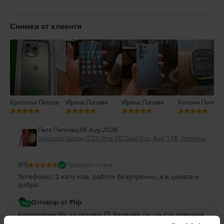
5
4
Снимки от клиенти
3
2
1
Кристиан Петров
Ирена Попова
Ирена Попова
Калоян Попов
Петя Петкова
,
06 Aug 2026
Samsung Galaxy S23 Ultra 5G Dual Sim, Red, 1 TB, Отлично
5
/5
Проверен отзив
Телефонът 2 като нов, работи безупречно, а и цената е
добра.
Отговор от Flip
Благодарим Ви за отзива! 😊 Радваме се, че сте доволни
от покупката. Благодарим Ви за доверието и Ви