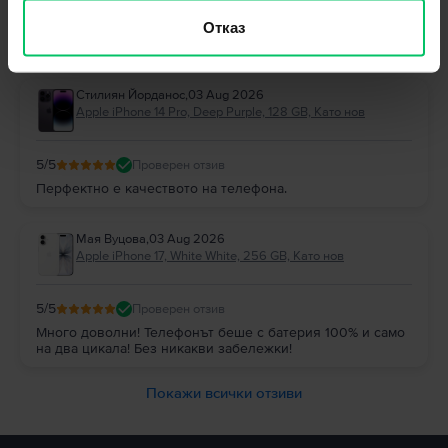
Отговор от Flip
Отказ
Благодарим Ви за отзива! 😊 Радваме се, че сте останали
доволни и Ви благодарим за доверието!
Стилиян Йорданос
,
03 Aug 2026
Apple iPhone 14 Pro, Deep Purple, 128 GB, Като нов
5
/5
Проверен отзив
Перфектно е качеството на телефона.
Мая Вуцова
,
03 Aug 2026
Apple iPhone 17, White White, 256 GB, Като нов
5
/5
Проверен отзив
Много доволни! Телефонът беше с батерия 100% и само
на два цикала! Без никакви забележки!
Покажи всички отзиви