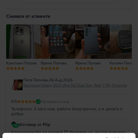
5
4
Снимки от клиенти
3
2
1
Кристиан Петров
Ирена Попова
Ирена Попова
Калоян Попов
Петя Петкова
,
06 Aug 2026
Samsung Galaxy S23 Ultra 5G Dual Sim, Red, 1 TB, Отлично
5
/5
Проверен отзив
Телефонът 2 като нов, работи безупречно, а и цената е
добра.
Отговор от Flip
Благодарим Ви за отзива! 😊 Радваме се, че сте доволни
от покупката. Благодарим Ви за доверието и Ви