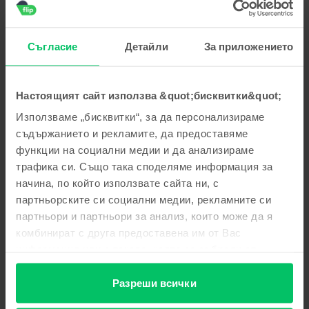
пожелаваме приятно ползване!
Георги Стоянов
,
05 Aug 2026
Съгласие
Детайли
За приложението
Apple iPhone 15 Pro, Blue Titanium, 256 GB, Много добро
5
/5
Проверен отзив
Настоящият сайт използва &quot;бисквитки&quot;
Многа добре
Използваме „бисквитки“, за да персонализираме
Отговор от Flip
съдържанието и рекламите, да предоставяме
функции на социални медии и да анализираме
Благодарим Ви за отзива! 😊 Радваме се, че сте доволни
от покупката. Благодарим Ви за доверието и Ви
трафика си. Също така споделяме информация за
пожелаваме приятно ползване!
начина, по който използвате сайта ни, с
партньорските си социални медии, рекламните си
Тодор Тодоров
,
05 Aug 2026
партньори и партньори за анализ, които може да я
Apple iPhone 16 Pro, Natural Titanium, 256 GB, Като нов
комбинират с друга предоставена им от Вас
информация или с такава, която са събрали от
Страхотен е
ползването от Ваша страна на услугите им.
5
/5
Проверен отзив
Разреши всички
Страхотен е Благодаря