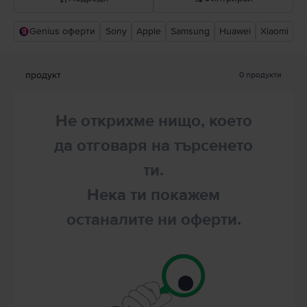
Genius оферти
Sony
Apple
Samsung
Huawei
Xiaomi
Прероръчани от Flip
Понижаваща се цена
продукт
0
продукти
Повишаваща се цена
Не открихме нищо, което
да отговаря на търсенето
ти.
Нека ти покажем
останалите ни оферти.