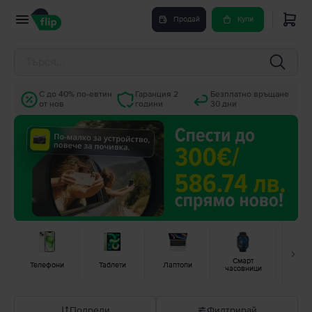
Продай
Купи
С до 40% по-евтин
Гаранция 2
Безплатно връщане
от нов
години
30 дни
Смарт
Гейм
Телефони
Таблети
Лаптопи
часовници
конз
Подреди
Филтрирай