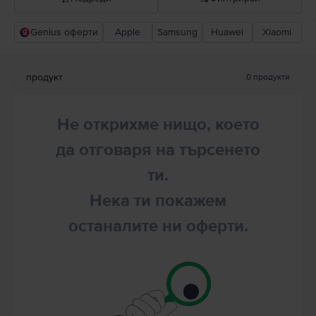
Genius оферти
Apple
Samsung
Huawei
Xiaomi
Прероръчани от Flip
Понижаваща се цена
продукт
0
продукти
Повишаваща се цена
Не открихме нищо, което
да отговаря на търсенето
ти.
Нека ти покажем
останалите ни оферти.