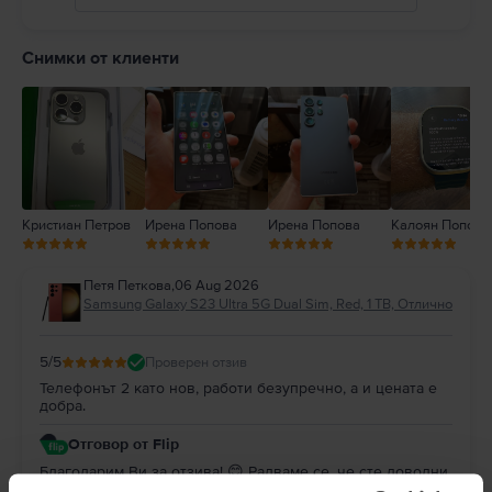
5
4
Снимки от клиенти
3
2
1
Кристиан Петров
Ирена Попова
Ирена Попова
Калоян Попов
Петя Петкова
,
06 Aug 2026
Samsung Galaxy S23 Ultra 5G Dual Sim, Red, 1 TB, Отлично
5
/5
Проверен отзив
Телефонът 2 като нов, работи безупречно, а и цената е
добра.
Отговор от Flip
Благодарим Ви за отзива! 😊 Радваме се, че сте доволни
от покупката. Благодарим Ви за доверието и Ви