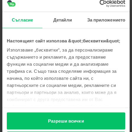
пожелаваме приятно ползване!
Георги Стоянов
,
05 Aug 2026
Съгласие
Детайли
За приложението
Apple iPhone 15 Pro, Blue Titanium, 256 GB, Много добро
5
/5
Проверен отзив
Настоящият сайт използва &quot;бисквитки&quot;
Многа добре
Използваме „бисквитки“, за да персонализираме
Отговор от Flip
съдържанието и рекламите, да предоставяме
функции на социални медии и да анализираме
Благодарим Ви за отзива! 😊 Радваме се, че сте доволни
от покупката. Благодарим Ви за доверието и Ви
трафика си. Също така споделяме информация за
пожелаваме приятно ползване!
начина, по който използвате сайта ни, с
партньорските си социални медии, рекламните си
Тодор Тодоров
,
05 Aug 2026
партньори и партньори за анализ, които може да я
Apple iPhone 16 Pro, Natural Titanium, 256 GB, Като нов
комбинират с друга предоставена им от Вас
информация или с такава, която са събрали от
Страхотен е
ползването от Ваша страна на услугите им.
5
/5
Проверен отзив
Разреши всички
Страхотен е Благодаря