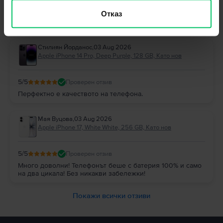
Отговор от Flip
Отказ
Благодарим Ви за отзива! 😊 Радваме се, че сте останали
доволни и Ви благодарим за доверието!
Стилиян Йорданос
,
03 Aug 2026
Apple iPhone 14 Pro, Deep Purple, 128 GB, Като нов
5
/5
Проверен отзив
Перфектно е качеството на телефона.
Мая Вуцова
,
03 Aug 2026
Apple iPhone 17, White White, 256 GB, Като нов
5
/5
Проверен отзив
Много доволни! Телефонът беше с батерия 100% и само
на два цикала! Без никакви забележки!
Покажи всички отзиви