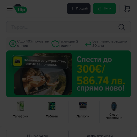
Продай
Купи
С до 40% по-евтин
Гаранция 2
Безплатно връщане
от нов
години
30 дни
Смарт
Телефони
Таблети
Лаптопи
часовници
Подреди
Филтрирай