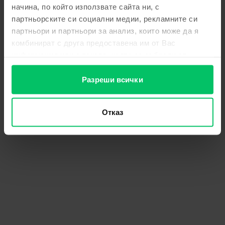
начина, по който използвате сайта ни, с
партньорските си социални медии, рекламните си
партньори и партньори за анализ, които може да я
комбинират с друга предоставена им от Вас
информация или с такава, която са събрали от
ползването от Ваша страна на услугите им.
Разреши всички
Отказ