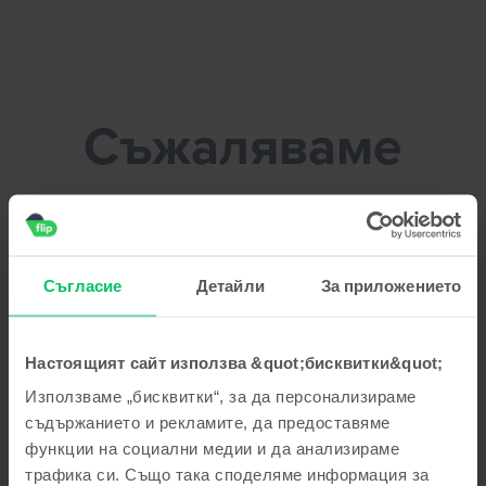
Flip.bg - Продайте телефона си без усилие!
Съжаляваме
Почини си докато оправим този
проблем
Съгласие
Детайли
За приложението
Настоящият сайт използва &quot;бисквитки&quot;
Използваме „бисквитки“, за да персонализираме
съдържанието и рекламите, да предоставяме
функции на социални медии и да анализираме
трафика си. Също така споделяме информация за