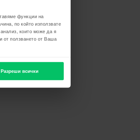
ставяме функции на
чина, по който използвате
 анализ, които може да я
и от ползването от Ваша
Разреши всички