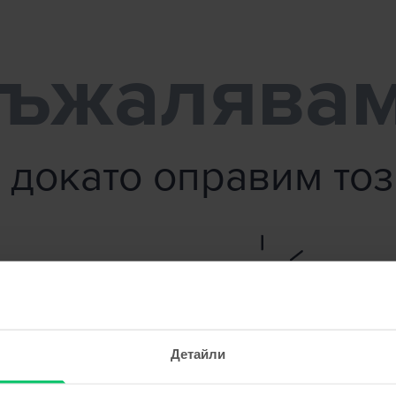
ъжалява
 докато оправим то
Детайли