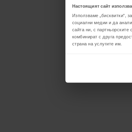
Настоящият сайт използва
Използваме „бисквитки“, з
социални медии и да анали
сайта ни, с партньорските 
комбинират с друга предос
страна на услугите им.