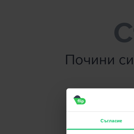
Flip.bg - Продайте телефона си без усилие!
С
Почини си
Съгласие