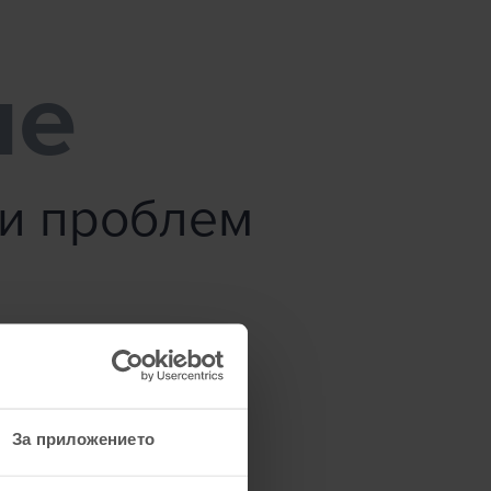
ме
зи проблем
За приложението