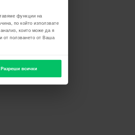
ставяме функции на
чина, по който използвате
 анализ, които може да я
и от ползването от Ваша
Разреши всички