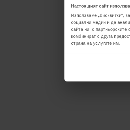
Настоящият сайт използва
Използваме „бисквитки“, з
социални медии и да анали
сайта ни, с партньорските 
комбинират с друга предос
страна на услугите им.