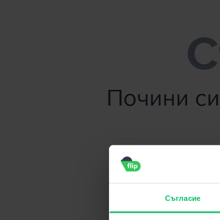
Flip.bg - Продайте телефона си без усилие!
С
Почини си
Съгласие