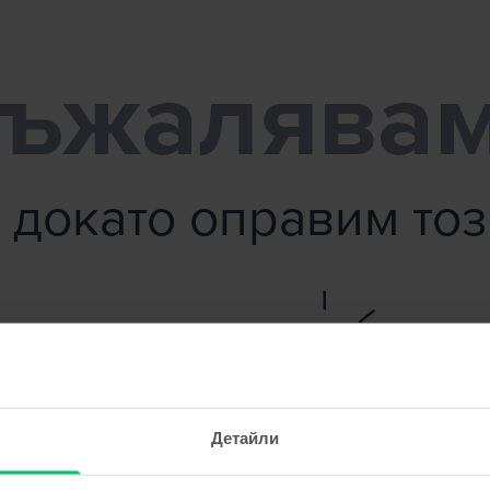
ъжалява
 докато оправим то
Детайли