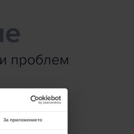
ме
зи проблем
За приложението