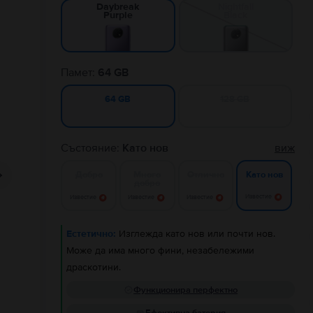
Nightfall
Daybreak
Black
Purple
Памет:
64 GB
128 GB
64 GB
Състояние:
Като нов
виж
Добро
Много
Отлично
Като нов
добро
Известие
Известие
Известие
Известие
Естетично:
Изглежда като нов или почти нов.
Може да има много фини, незабележими
драскотини.
Функционира перфектно