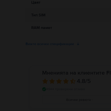
Цвят
Тип SIM
RAM памет
Вижте всички спецификации
Мненията на клиентите Fl
4.8
/5
4944 проверени отзива
Всички ревюта
5