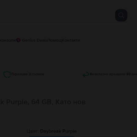
конзоли
Genius Deals
Помощ
Контакти
Гаранция 2 години
Безплатно връщане 30 дн
k Purple, 64 GB, Като нов
Цвят:
Daybreak Purple