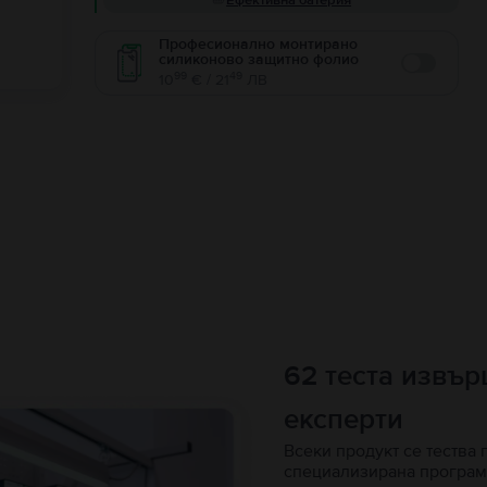
Ефективна батерия
Професионално монтирано
силиконово защитно фолио
Enable
99
49
10
€ / 21
ЛВ
62 теста извъ
експерти
Всеки продукт се тества 
специализирана програм