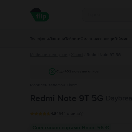
Телефони
Лаптопи
Таблети
Смарт часовници
Гейминг 
Мобилни телефони
Xiaomi
/
Redmi Note 9T 5G
/
С до 40% по-евтин от нов
Мобилен телефон Xiaomi
Redmi Note 9T 5G
Daybrea
4.8
4944
отзива
Спестяваш спрямо Ново: 56 €