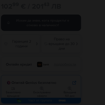
99
43
102
€ / 201
ЛВ
Искам да знам, кога продуктът е
отново в наличност!
Право на
Гаранция 2
връщане до 30
❯
❯
години
дни
Онлайн кредит
подробности
Опитай Genius безплатно
Безаплано
Ексклузивни
Връщане
връщане
оферти
60 дни
Част от групата