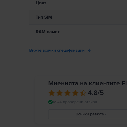
Цвят
Тип SIM
RAM памет
Вижте всички спецификации
Мненията на клиентите Fl
4.8
/5
4944 проверени отзива
Всички ревюта
5