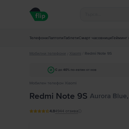
Телефони
Лаптопи
Таблети
Смарт часовници
Гейминг 
Мобилни телефони
Xiaomi
/
Redmi Note 9S
/
С до 40% по-евтин от нов
Мобилен телефон Xiaomi
Redmi Note 9S
Aurora Blue,
4.8
4944
отзива