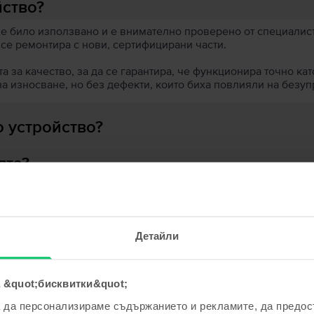
йство?
 е било използвано и е внимателно проверено от специалисти
 се ремонтира с нови, сертифицирани части.
 за качество, за да се гарантира, че функционира точно кат
на износване, но без дефекти, които биха повлияли на безу
 устройство?
ята?
Детайли
ходни продукти с твоето търсе
 &quot;бисквитки&quot;
а да персонализираме съдържанието и рекламите, да предо