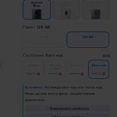
Glacier
Interstellar
Aurora
White
Gray
Blue
Памет:
128 GB
64 GB
128 GB
Състояние:
Като нов
виж
Добро
Много
Отлично
Като нов
добро
Известие
Известие
Известие
Известие
Естетично:
Изглежда като нов или почти нов.
Може да има много фини, незабележими
драскотини.
Функционира перфектно