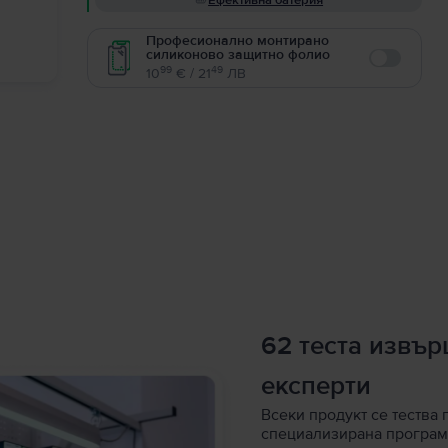
Ефективна батерия
Професионално монтирано
силиконово защитно фолио
Enable
99
49
10
€ / 21
ЛВ
62 теста извъ
експерти
Всеки продукт се тества 
специализирана програм