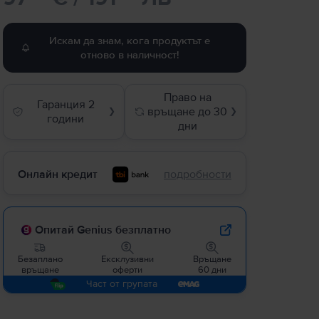
Искам да знам, кога продуктът е
отново в наличност!
Право на
Гаранция 2
връщане до 30
❯
❯
години
дни
Онлайн кредит
подробности
Опитай Genius безплатно
Безаплано
Ексклузивни
Връщане
връщане
оферти
60 дни
Част от групата