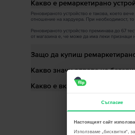
Какво е ремаркетирано устро
Реновираното устройство е такова, което вече
отношение на хардуера. При необходимост, то
Реновираното устройство преминава до 67 теста
от магазина е, че може да има леки признаци 
Защо да купиш ремаркетирано
Какво значи здраве на батери
Какво е включено в кутията?
Съгласие
С
Настоящият сайт използва
Използваме „бисквитки“, з