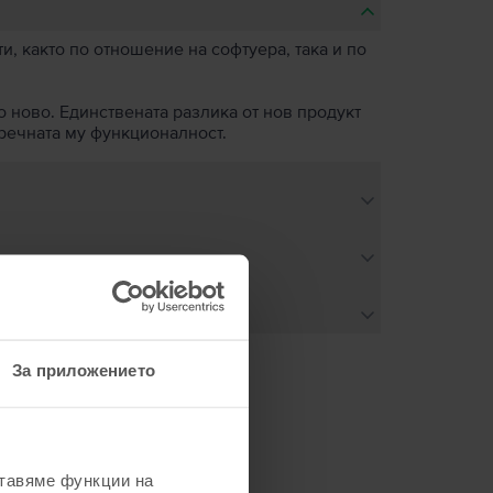
, както по отношение на софтуера, така и по
о ново. Единствената разлика от нов продукт
пречната му функционалност.
За приложението
не
ставяме функции на