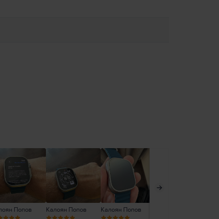
лоян Попов
Калоян Попов
Калоян Попов
Борислав Стоянов
Ни