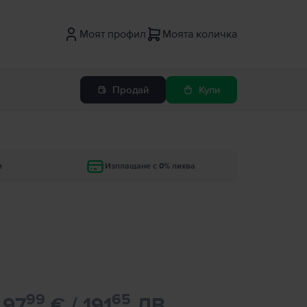
Моят профил
Моята количка
Продай
Купи
и
Изплащане с 0% лихва
99
65
97
€ / 191
ЛВ