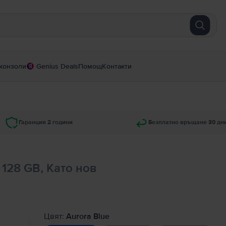
конзоли
Genius Deals
Помощ
Контакти
Гаранция 2 години
Безплатно връщане 30 дн
 128 GB, Като нов
Цвят:
Aurora Blue