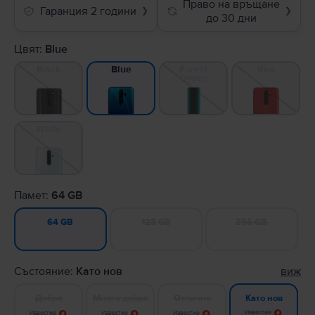
Право на връщане
Гаранция 2 години
❯
❯
до 30 дни
Цвят:
Blue
Black
Forest
Red
Blue
Green
White
Памет:
64 GB
128 GB
256 GB
64 GB
Състояние:
Като нов
виж
Добро
Много добро
Отлично
Като нов
Известие
Известие
Известие
Известие