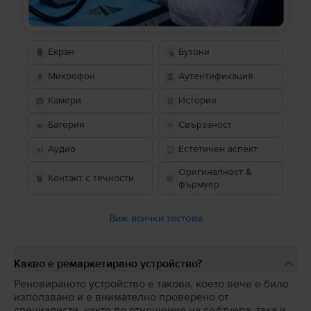
Екран
Бутони
Микрофон
Аутентификация
Камери
История
Батерия
Свързаност
Аудио
Естетичен аспект
Оригиналност &
Контакт с течности
фърмуер
Виж всички тестове
Какво е ремаркетирано устройство?
Реновираното устройство е такова, което вече е било
използвано и е внимателно проверено от
специалисти, както по отношение на софтуера, така и