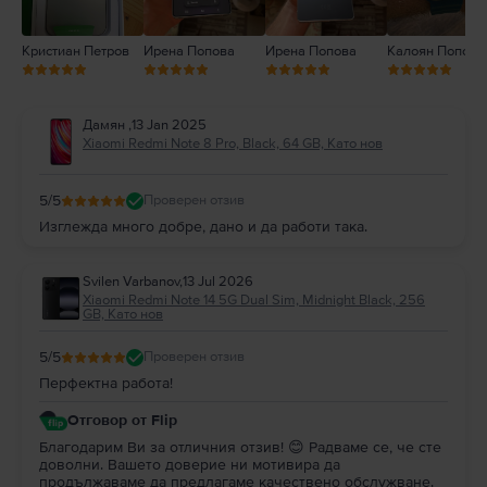
Кристиан Петров
Ирена Попова
Ирена Попова
Калоян Попов
Дамян
,
13 Jan 2025
Xiaomi Redmi Note 8 Pro, Black, 64 GB, Като нов
5
/5
Проверен отзив
Изглежда много добре, дано и да работи така.
Svilen Varbanov
,
13 Jul 2026
Xiaomi Redmi Note 14 5G Dual Sim, Midnight Black, 256
GB, Като нов
5
/5
Проверен отзив
Перфектна работа!
Отговор от Flip
Благодарим Ви за отличния отзив! 😊 Радваме се, че сте
доволни. Вашето доверие ни мотивира да
продължаваме да предлагаме качествено обслужване.