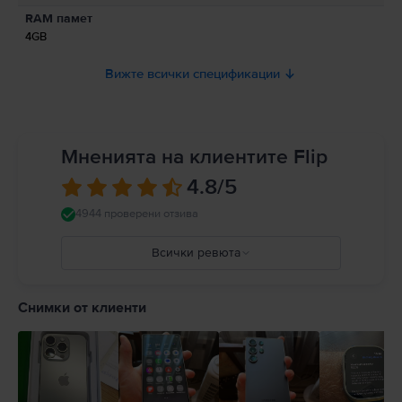
Към момента информацията за безопасност на продукта не е налична.
RAM памет
4GB
Вижте всички спецификации
Мненията на клиентите Flip
4.8
/5
4944 проверени отзива
Всички ревюта
5
4
Снимки от клиенти
3
2
1