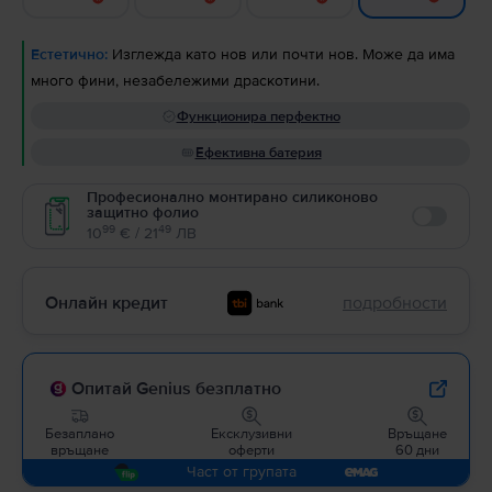
Естетично:
Изглежда като нов или почти нов. Може да има
много фини, незабележими драскотини.
Функционира перфектно
Ефективна батерия
Професионално монтирано силиконово
защитно фолио
Enable
99
49
10
€ / 21
ЛВ
Онлайн кредит
подробности
Опитай Genius безплатно
Безаплано
Ексклузивни
Връщане
връщане
оферти
60 дни
Част от групата