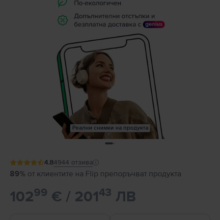
Реални снимки на продукта
4.8
4944
отзива
89%
от клиентите на Flip препоръчват продукта
99
43
102
€ / 201
ЛВ