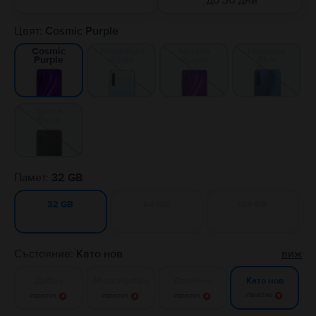
до 30 дни
Цвят:
Cosmic Purple
Moonlight
Nebula
Neptune
Cosmic
White
Purple
Blue
Purple
Space
Black
Памет:
32 GB
64 GB
128 GB
32 GB
Състояние:
Като нов
виж
Добро
Много добро
Отлично
Като нов
Известие
Известие
Известие
Известие