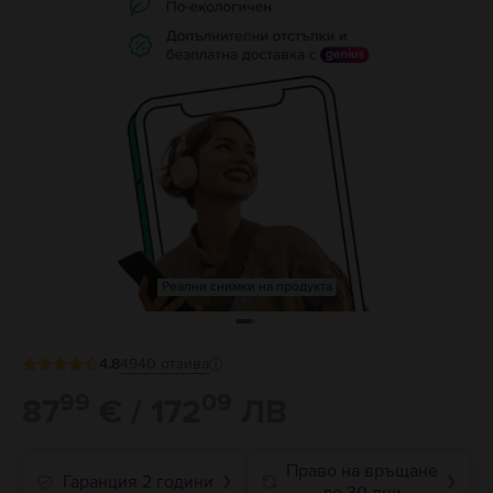
Реални снимки на продукта
4.8
4940
отзива
99
09
87
€ / 172
ЛВ
Право на връщане
Гаранция 2 години
❯
❯