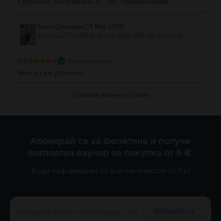
Страхотно обслужване: от - до! Препоръчвам!!!
Галин Димитров
,
05 May 2025
Xiaomi 12T Pro 5G Dual Sim, Blue, 256 GB, Като нов
5
/5
Проверен отзив
Много съм доволен!
Покажи всички отзиви
Абонирай се за бюлетина и получи
безплатен ваучер за покупка от 6 €.
Бъди информиран за всички новости от flip!
Абонирай се