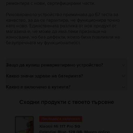
ремонтира с нови, сертифицирани части.
Реновираното устройство преминава до 67 теста за
качество, за да се гарантира, че функционира точно
като ново. Единствената разлика от нов продукт от
магазина е, че може да има леки признаци на
износване, но без дефекти, които биха повлияли на
безупречната му функционалност.
Защо да купиш ремаркетирано устройство?
Какво значи здраве на батерията?
Какво е включено в кутията?
Сходни продукти с твоето търсене
Последен в наличност
Xiaomi Mi 11T Pro 5G
Celestial Blue, 128 GB, Много добро