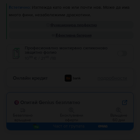
Естетично:
Изглежда като нов или почти нов. Може да има
много фини, незабележими драскотини.
Функционира перфектно
Ефективна батерия
Професионално монтирано силиконово
защитно фолио
Enable
99
49
10
€ / 21
ЛВ
Онлайн кредит
подробности
Опитай Genius безплатно
Безаплано
Ексклузивни
Връщане
връщане
оферти
60 дни
Част от групата