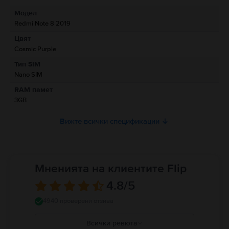
Модел
Информация за отговорното лице
Redmi Note 8 2019
Цвят
Информация за безопасност на продукта
Cosmic Purple
Информация относно предупрежденията за безопасност
Тип SIM
свързани с продукта.
Nano SIM
Към момента информацията за безопасност на продукта не е налична.
RAM памет
3GB
Вижте всички спецификации
Мненията на клиентите Flip
4.8
/5
4940 проверени отзива
Всички ревюта