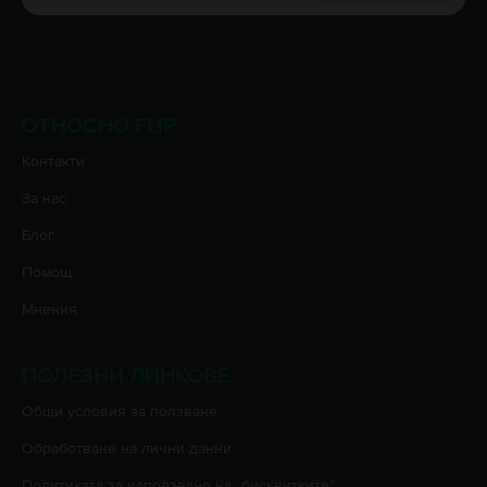
ОТНОСНО FLIP
Контакти
За нас
Блог
Помощ
Мнения
ПОЛЕЗНИ ЛИНКОВЕ
Oбщи условия за ползване
Oбработване на лични данни
Политиката за използване на „бисквитките”