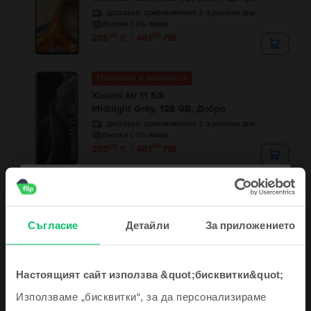
Доставка:
приблизително 2-3 работни дни
Вноски с 0% лихва
99
56
235
€ / 461
ЛВ
Последен в наличност
Xiaomi Mi 11 5G
Midnight Gray, 128 GB, Добро
Доставка:
приблизително 2-3 работни дни
Вноски с 0% лихва
99
56
235
€ / 461
ЛВ
Последен в наличност
Xiaomi Redmi Note 15 4G Dual Sim
Glacier Blue, 256 GB, Като нов
Съгласие
Детайли
За приложението
Доставка:
приблизително 2-3 работни дни
Вноски с 0% лихва
99
59
189
€ / 371
ЛВ
Настоящият сайт използва &quot;бисквитки&quot;
Използваме „бисквитки“, за да персонализираме