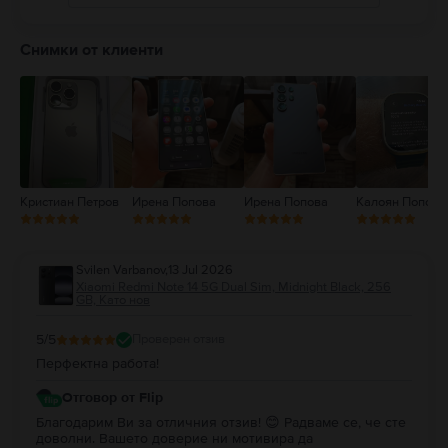
5
4
Снимки от клиенти
3
2
1
Кристиан Петров
Ирена Попова
Ирена Попова
Калоян Попов
Svilen Varbanov
,
13 Jul 2026
Xiaomi Redmi Note 14 5G Dual Sim, Midnight Black, 256
GB, Като нов
5
/5
Проверен отзив
Перфектна работа!
Отговор от Flip
Благодарим Ви за отличния отзив! 😊 Радваме се, че сте
доволни. Вашето доверие ни мотивира да