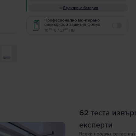
Ефективна батерия
Професионално монтирано
силиконово защитно фолио
Enable
99
49
10
€ / 21
ЛВ
62 теста извъ
експерти
Всеки продукт се тества 