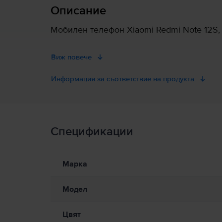
Описание
Мобилен телефон Xiaomi Redmi Note 12S, I
Виж повече
Информация за съответствие на продукта
Информация за безопасност на продукта
Спецификации
Информация за безопасност на продукта
Информация относно предупрежденията за безопасност
Към момента информацията за безопасност на продукта не е
Марка
Модел
Цвят