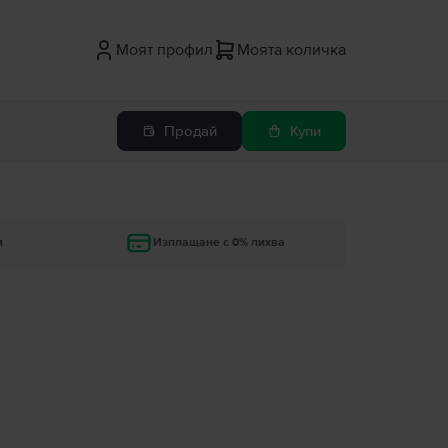
Моят профил
Моята количка
Продай
Купи
и
Изплащане с 0% лихва