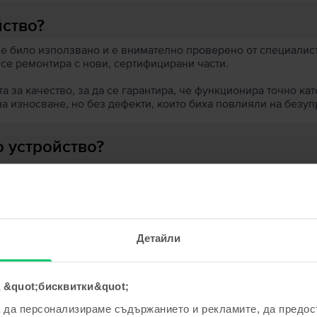
йство?
 е било използвано и е внимателно проверено от специалисти
 се ремонтира с нови, сертифицирани части.
 за качество, за да се гарантира, че функционира точно кат
на износване, но без дефекти, които биха повлияли на безу
 устройство?
ята?
Детайли
 &quot;бисквитки&quot;
ходни продукти с твоето търсе
а да персонализираме съдържанието и рекламите, да предо