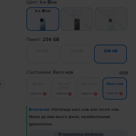
Цвят:
Ice Blue
Onyx
Pearl
Ice Blue
Black
Green
Памет:
256 GB
64 GB
128 GB
256 GB
Състояние:
Като нов
виж
Добро
Много
Отлично
Като нов
добро
Известие
Известие
Известие
Известие
Естетично:
Изглежда като нов или почти нов.
Може да има много фини, незабележими
драскотини.
Функционира перфектно