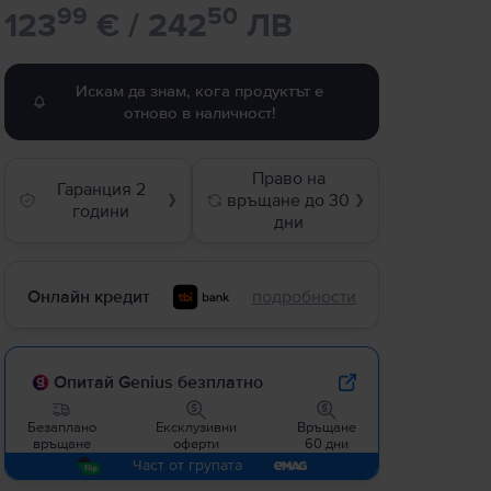
99
50
123
€ / 242
ЛВ
Искам да знам, кога продуктът е
отново в наличност!
Право на
Гаранция 2
връщане до 30
❯
❯
години
дни
Онлайн кредит
подробности
Опитай Genius безплатно
Безаплано
Ексклузивни
Връщане
връщане
оферти
60 дни
Част от групата