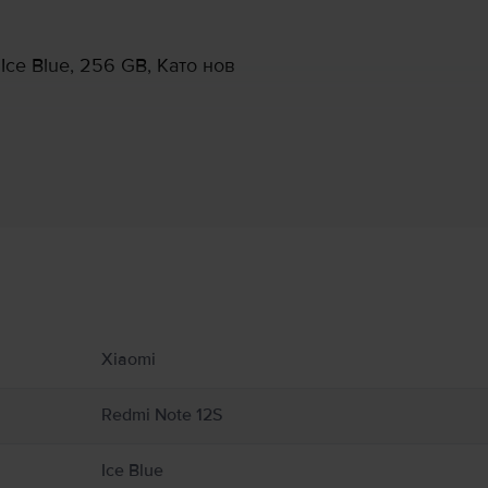
ce Blue, 256 GB, Като нов
Информация за производителя
 свързани с продукта.
 налична.
Xiaomi
Redmi Note 12S
Ice Blue