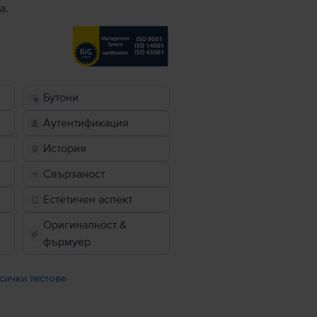
а.
Бутони
Аутентификация
История
Свързаност
Естетичен аспект
Оригиналност &
фърмуер
сички тестове