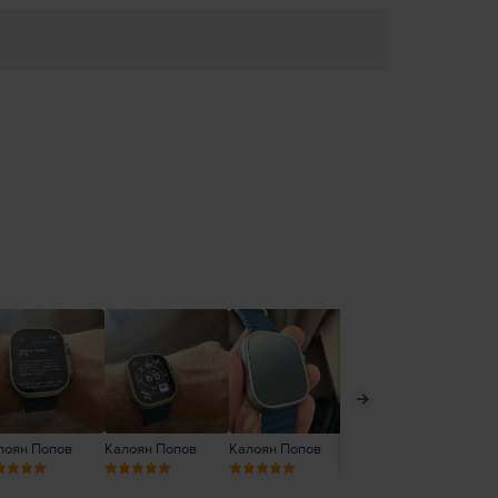
лоян Попов
Калоян Попов
Калоян Попов
Борислав Стоянов
Ни