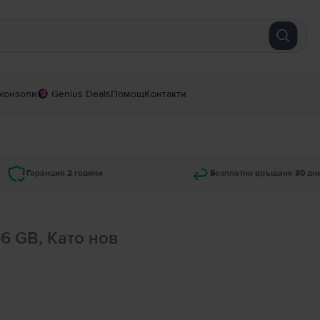
конзоли
Genius Deals
Помощ
Контакти
Гаранция 2 години
Безплатно връщане 30 дн
56 GB, Като нов