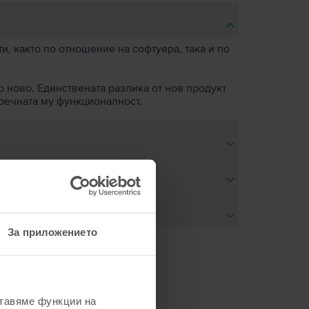
, както по отношение на софтуера, така и по
о ново. Единствената разлика от нов продукт
пречната му функционалност.
За приложението
не
ставяме функции на