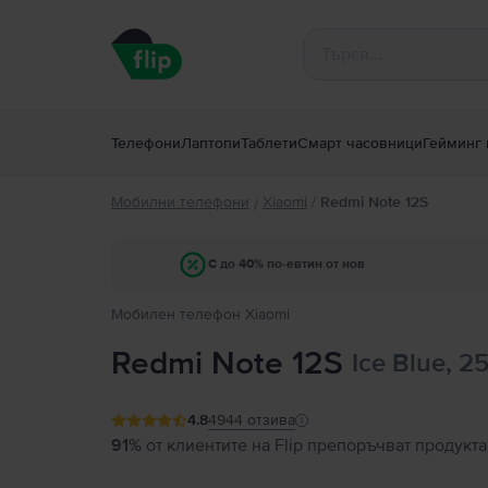
Телефони
Лаптопи
Таблети
Смарт часовници
Гейминг 
Мобилни телефони
Xiaomi
/
Redmi Note 12S
/
С до 40% по-евтин от нов
Мобилен телефон Xiaomi
Redmi Note 12S
Ice Blue, 2
4.8
4944
отзива
91%
от клиентите на Flip препоръчват продукта