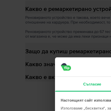
Какво е ремаркетирано устро
Реновираното устройство е такова, което вече
отношение на хардуера. При необходимост, то
Реновираното устройство преминава до 67 теста
от магазина е, че може да има леки признаци 
Защо да купиш ремаркетирано
Какво значи здраве на батери
Какво е включено в кутията?
Съгласие
Настоящият сайт използва
С
Използваме „бисквитки“, з