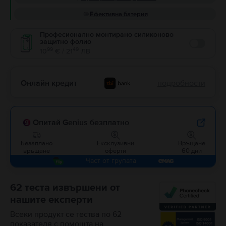
Ефективна батерия
Професионално монтирано силиконово
защитно фолио
Enable
99
49
10
€ / 21
ЛВ
Онлайн кредит
подробности
Опитай Genius безплатно
Безаплано
Ексклузивни
Връщане
връщане
оферти
60 дни
Част от групата
62 теста извършени от
нашите експерти
Всеки продукт се тества по 62
показателя с помощта на