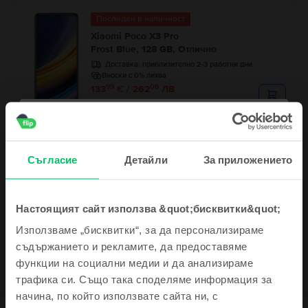
Последен в наличност
Xiaomi Poco X3 Pro
Frost Blue, 128 GB, Отлично
Доставка:
приблизително 2-3 работни дни
Вноски с 0% лихва
99
06
133
€ / 262
ЛВ
Последен в наличност
Xiaomi Mi 11 5G
Съгласие
Midnight Gray, 128 GB, Добро
Детайли
За приложението
Доставка:
приблизително 2-3 работни дни
Вноски с 0% лихва
99
56
235
€ / 461
ЛВ
Настоящият сайт използва &quot;бисквитки&quot;
Използваме „бисквитки“, за да персонализираме
съдържанието и рекламите, да предоставяме
функции на социални медии и да анализираме
Запиши се и спечели!
трафика си. Също така споделяме информация за
начина, по който използвате сайта ни, с