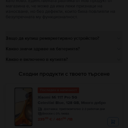
като ново. Единствената разлика от нов продукт от
магазина е, че може да има леки признаци на
износване, но без дефекти, които биха повлияли на
безупречната му функционалност.
Защо да купиш ремаркетирано устройство?
Какво значи здраве на батерията?
Какво е включено в кутията?
Сходни продукти с твоето търсене
Последен в наличност
Xiaomi Mi 11T Pro 5G
Celestial Blue, 128 GB, Много добро
Доставка:
приблизително 2-3 работни дни
Вноски с 0% лихва
99
56
235
€ / 461
ЛВ