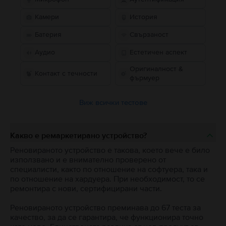
Камери
История
Батерия
Свързаност
Аудио
Естетичен аспект
Оригиналност &
Контакт с течности
фърмуер
Виж всички тестове
Какво е ремаркетирано устройство?
Реновираното устройство е такова, което вече е било
използвано и е внимателно проверено от
специалисти, както по отношение на софтуера, така и
по отношение на хардуера. При необходимост, то се
ремонтира с нови, сертифицирани части.
Реновираното устройство преминава до 67 теста за
качество, за да се гарантира, че функционира точно