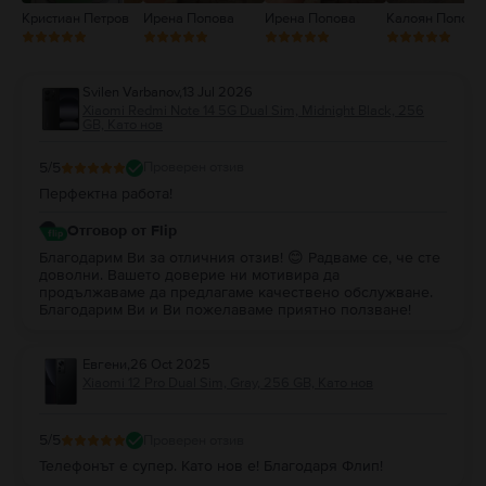
Кристиан Петров
Ирена Попова
Ирена Попова
Калоян Попов
Svilen Varbanov
,
13 Jul 2026
Xiaomi Redmi Note 14 5G Dual Sim, Midnight Black, 256
GB, Като нов
5
/5
Проверен отзив
Перфектна работа!
Отговор от Flip
Благодарим Ви за отличния отзив! 😊 Радваме се, че сте
доволни. Вашето доверие ни мотивира да
продължаваме да предлагаме качествено обслужване.
Благодарим Ви и Ви пожелаваме приятно ползване!
Евгени
,
26 Oct 2025
Xiaomi 12 Pro Dual Sim, Gray, 256 GB, Като нов
5
/5
Проверен отзив
Телефонът е супер. Като нов е! Благодаря Флип!