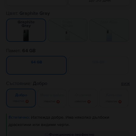
до 30 дни
Цвят:
Graphite Gray
Polar
Star Blue
Graphite
White
Gray
Памет:
64 GB
128 GB
64 GB
Състояние:
Добро
виж
Много добро
Отлично
Като нов
Добро
Известие
Известие
Известие
Известие
Естетично:
Изглежда добре. Има няколко дълбоки
драскотини или видими черти.
Функционира перфектно