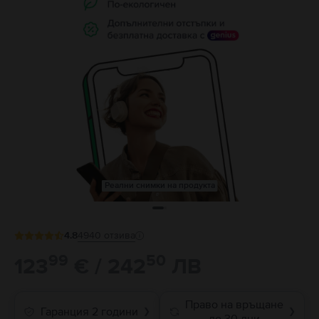
Реални снимки на продукта
4.8
4940
отзива
99
50
123
€ / 242
ЛВ
Право на връщане
Гаранция 2 години
❯
❯