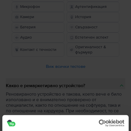
Микрофон
Аутентификация
Камери
История
Батерия
Свързаност
Аудио
Естетичен аспект
Оригиналност &
Контакт с течности
фърмуер
Виж всички тестове
Какво е ремаркетирано устройство?
Реновираното устройство е такова, което вече е било
използвано и е внимателно проверено от
специалисти, както по отношение на софтуера, така и
по отношение на хардуера. При необходимост, то се
ремонтира с нови, сертифицирани части.
Реновираното устройство преминава до 67 теста за