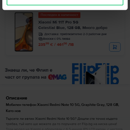
Последен в наличност
Xiaomi Mi 11T Pro 5G
Celestial Blue, 128 GB, Много добро
Доставка:
приблизително 2-3 работни дни
Вноски с 0% лихва
99
56
235
€ / 461
ЛВ
Описание
Мобилен телефон Xiaomi Redmi Note 10 5G, Graphite Gray, 128 GB,
Като нов
Търсите ли евтин Xiaomi Redmi Note 10 5G? Дошли сте точно където
трябва, тъй като ще можете да го поръчате от Flip.bg на ниска цена!
Този модел на Xiaomi е оборудван с 6,5-инчов IPS LCD екран, с честота