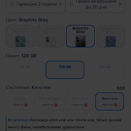
Право на връщане
Гаранция 2 години
❯
❯
до 30 дни
Цвят:
Graphite Gray
Aurora
Chrome
Nighttime
Graphite
Green
Silver
Blue
Gray
Памет:
128 GB
64 GB
256 GB
128 GB
Състояние:
Като нов
виж
Добро
Много добро
Отлично
Като нов
Известие
Известие
Известие
Известие
Естетично:
Изглежда като нов или почти нов. Може да има
много фини, незабележими драскотини.