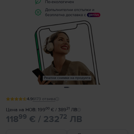
Реални снимки на продукта
4.9
6173
отзива
00
21
Цена на НОВ: 199
€ / 389
ЛВ
99
72
118
€ / 232
ЛВ