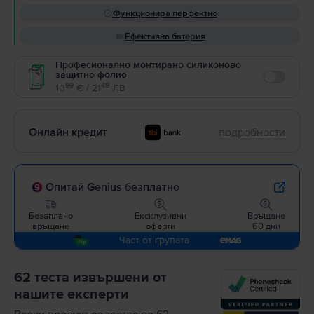
Функционира перфектно
Ефективна батерия
Професионално монтирано силиконово
защитно фолио
Enable
99
49
10
€ / 21
ЛВ
Онлайн кредит
подробности
Опитай Genius безплатно
Безаплано
Ексклузивни
Връщане
връщане
оферти
60 дни
Част от групата
62 теста извършени от
нашите експерти