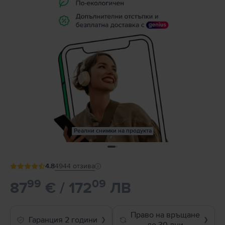
Реални снимки на продукта
4.8
4944
отзива
99
09
87
€ / 172
ЛВ
Право на връщане
Гаранция 2 години
❯
❯