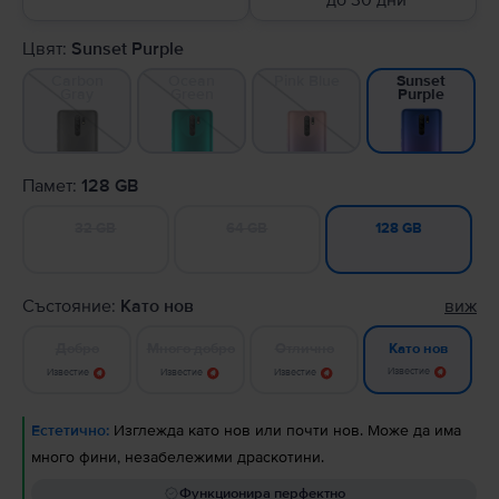
до 30 дни
Цвят:
Sunset Purple
Carbon
Ocean
Pink Blue
Sunset
Gray
Green
Purple
Памет:
128 GB
32 GB
64 GB
128 GB
Състояние:
Като нов
виж
Добро
Много добро
Отлично
Като нов
Известие
Известие
Известие
Известие
Естетично:
Изглежда като нов или почти нов. Може да има
много фини, незабележими драскотини.
Функционира перфектно