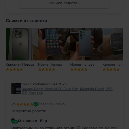
Всички ревюта
5
4
Снимки от клиенти
3
2
1
Кристиан Петров
Ирена Попова
Ирена Попова
Калоян Попов
Svilen Varbanov
,
13 Jul 2026
Xiaomi Redmi Note 14 5G Dual Sim, Midnight Black, 256
GB, Като нов
5
/5
Проверен отзив
Перфектна работа!
Отговор от Flip
Благодарим Ви за отличния отзив! 😊 Радваме се, че сте