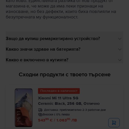
като ново. Единствената разлика от нов продукт от
магазина е, че може да има леки признаци на
износване, но без дефекти, които биха повлияли на
безупречната му функционалност.
Защо да купиш ремаркетирано устройство?
Какво значи здраве на батерията?
Какво е включено в кутията?
Сходни продукти с твоето търсене
Последен в наличност
Xiaomi Mi 11 Ultra 5G
Ceramic Black, 256 GB, Отлично
Доставка:
приблизително 2-3 работни дни
Вноски с 0% лихва
99
95
543
€ / 1.063
ЛВ