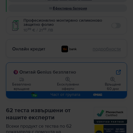
Ефективна батерия
Професионално монтирано силиконово
защитно фолио
Enable
99
49
10
€ / 21
ЛВ
Онлайн кредит
подробности
Опитай Genius безплатно
Безаплано
Ексклузивни
Връщане
връщане
оферти
60 дни
Част от групата
62 теста извършени от
нашите експерти
Всеки продукт се тества по 62
показателя с помощта на