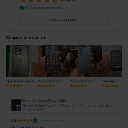
4944 проверени отзива
Всички ревюта
5
4
Снимки от клиенти
3
2
1
Кристиан Петров
Ирена Попова
Ирена Попова
Калоян Попов
Svilen Varbanov
,
13 Jul 2026
Xiaomi Redmi Note 14 5G Dual Sim, Midnight Black, 256
GB, Като нов
5
/5
Проверен отзив
Перфектна работа!