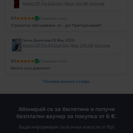
Xiaomi 13T Pro Dual Sim, Black, 512 GB, Като нов
5
/5
Проверен отзив
Страхотно обслужване: от - до! Препоръчвам!!!
Галин Димитров
,
05 May 2025
Xiaomi 12T Pro 5G Dual Sim, Blue, 256 GB, Като нов
5
/5
Проверен отзив
Много съм доволен!
Покажи всички отзиви
Абонирай се за бюлетина и получи
безплатен ваучер за покупка от 6 €.
Бъди информиран за всички новости от flip!