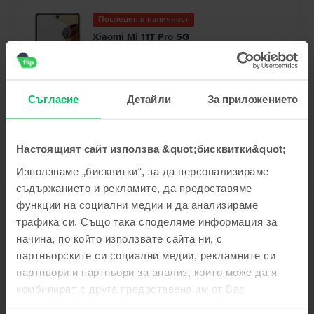
Последен в наличност
Xiaomi Mi 11T Pro 5G
Celestial Blue, 128 GB, Много добро
Доставка:
приблизително 2-3 работни дни
Вноски с 0% лихва
99
56
235
€ / 461
ЛВ
Съгласие
Детайли
За приложението
Настоящият сайт използва &quot;бисквитки&quot;
Използваме „бисквитки“, за да персонализираме
съдържанието и рекламите, да предоставяме
функции на социални медии и да анализираме
Описание
трафика си. Също така споделяме информация за
Мобилен телефон Xiaomi Redmi 12C, Graphite Gray, 32 GB, Като нов
начина, по който използвате сайта ни, с
партньорските си социални медии, рекламните си
Виж повече
партньори и партньори за анализ, които може да я
Информация за съответствие на продукта
комбинират с друга предоставена им от Вас
информация или с такава, която са събрали от