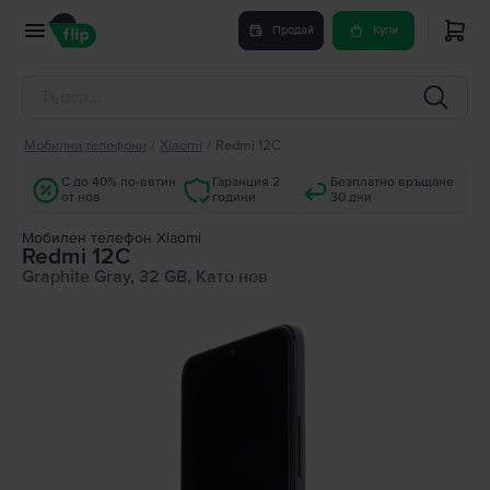
Продай
Купи
Мобилни телефони
/
Xiaomi
/
Redmi 12C
С до 40% по-евтин
Гаранция 2
Безплатно връщане
от нов
години
30 дни
Мобилен телефон Xiaomi
Redmi 12C
Graphite Gray, 32 GB, Като нов