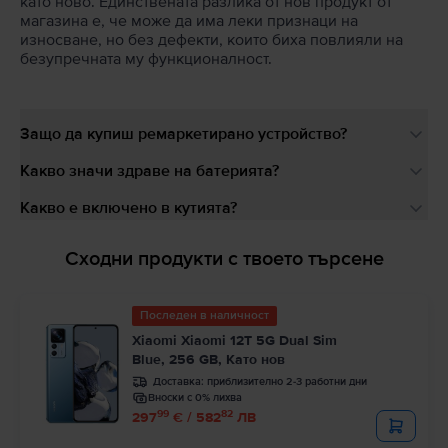
като ново. Единствената разлика от нов продукт от
магазина е, че може да има леки признаци на
износване, но без дефекти, които биха повлияли на
безупречната му функционалност.
Защо да купиш ремаркетирано устройство?
Какво значи здраве на батерията?
Какво е включено в кутията?
Сходни продукти с твоето търсене
Последен в наличност
Xiaomi Xiaomi 12T 5G Dual Sim
Blue, 256 GB, Като нов
Доставка:
приблизително 2-3 работни дни
Вноски с 0% лихва
99
82
297
€ / 582
ЛВ