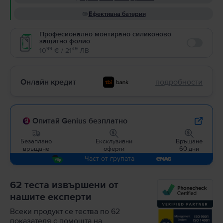
Ефективна батерия
Професионално монтирано силиконово
защитно фолио
Enable
99
49
10
€ / 21
ЛВ
Онлайн кредит
подробности
Опитай Genius безплатно
Безаплано
Ексклузивни
Връщане
връщане
оферти
60 дни
Част от групата
62 теста извършени от
нашите експерти
Всеки продукт се тества по 62
показателя с помощта на