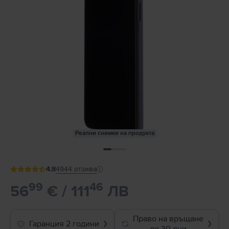
Реални снимки на продукта
4.8
4944
отзива
99
46
56
€ / 111
ЛВ
Право на връщане
Гаранция 2 години
❯
❯