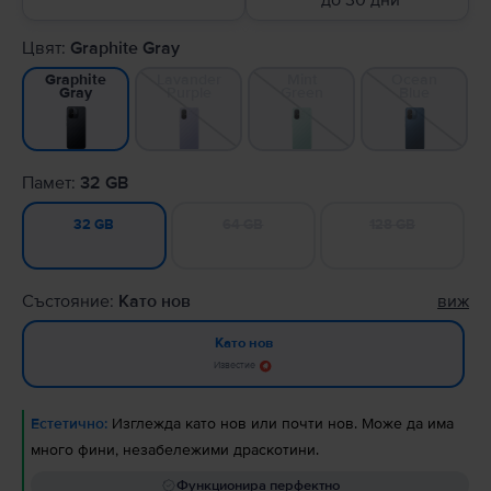
до 30 дни
Цвят:
Graphite Gray
Lavander
Mint
Ocean
Graphite
Purple
Green
Blue
Gray
Памет:
32 GB
64 GB
128 GB
32 GB
Състояние:
Като нов
виж
Като нов
Известие
Естетично:
Изглежда като нов или почти нов. Може да има
много фини, незабележими драскотини.
Функционира перфектно