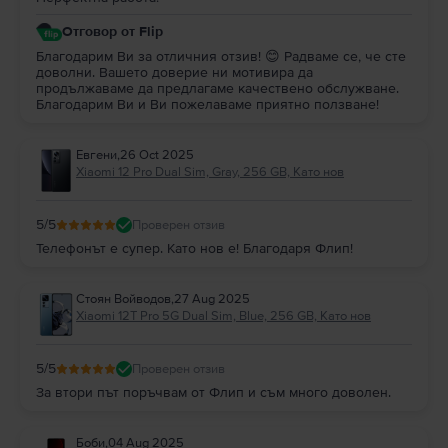
Отговор от Flip
Благодарим Ви за отличния отзив! 😊 Радваме се, че сте
доволни. Вашето доверие ни мотивира да
продължаваме да предлагаме качествено обслужване.
Благодарим Ви и Ви пожелаваме приятно ползване!
Евгени
,
26 Oct 2025
Xiaomi 12 Pro Dual Sim, Gray, 256 GB, Като нов
5
/5
Проверен отзив
Телефонът е супер. Като нов е! Благодаря Флип!
Стоян Войводов
,
27 Aug 2025
Xiaomi 12T Pro 5G Dual Sim, Blue, 256 GB, Като нов
5
/5
Проверен отзив
За втори път поръчвам от Флип и съм много доволен.
Боби
,
04 Aug 2025