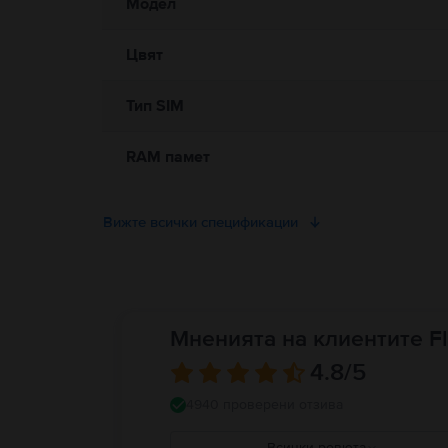
Модел
Цвят
Тип SIM
RAM памет
Вижте всички спецификации
Мненията на клиентите Fl
4.8
/5
4940 проверени отзива
Всички ревюта