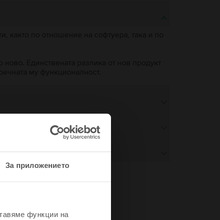
, както по отношение на софтуера, така и по
о ново. Единствената разлика от нов продукт
пречната му функционалност.
За приложението
не
ставяме функции на