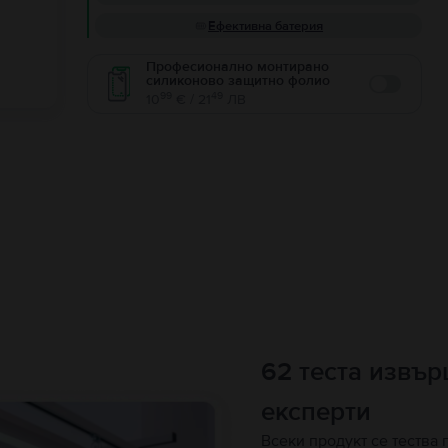
Ефективна батерия
Професионално монтирано
силиконово защитно фолио
Enable
99
49
10
€ / 21
ЛВ
62 теста извъ
експерти
Всеки продукт се тества 