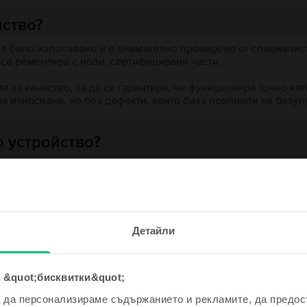
йство?
 е било използвано и е внимателно проверено от специалисти
 се ремонтира с нови, сертифицирани части.
 за качество, за да се гарантира, че функционира точно кат
на износване, но без дефекти, които биха повлияли на безу
 устройство?
ята?
е и спечели!
Детайли
одно устройство ще бъде дори
е по-евтино!
 &quot;бисквитки&quot;
ходни продукти с твоето търсе
а да персонализираме съдържанието и рекламите, да предо