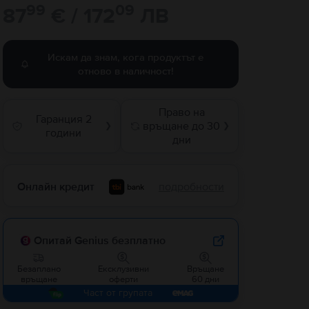
99
09
87
€ / 172
ЛВ
Искам да знам, кога продуктът е
отново в наличност!
Право на
Гаранция 2
връщане до 30
❯
❯
години
дни
Онлайн кредит
подробности
Опитай Genius безплатно
Безаплано
Ексклузивни
Връщане
връщане
оферти
60 дни
Част от групата