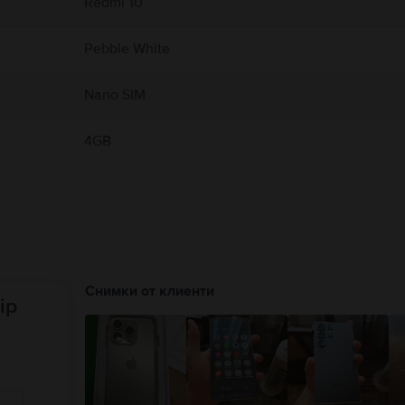
Redmi 10
Pebble White
Nano SIM
4GB
Снимки от клиенти
ip