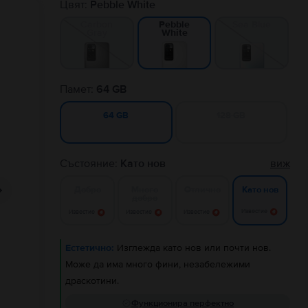
Цвят:
Pebble White
Carbon
Sea Blue
Pebble
Gray
White
Памет:
64 GB
128 GB
64 GB
Състояние:
Като нов
виж
Добро
Много
Отлично
Като нов
добро
Известие
Известие
Известие
Известие
Естетично:
Изглежда като нов или почти нов.
Може да има много фини, незабележими
драскотини.
Функционира перфектно