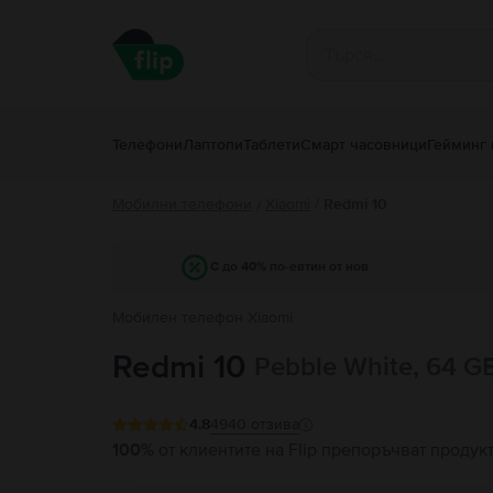
Телефони
Лаптопи
Таблети
Смарт часовници
Гейминг 
Мобилни телефони
Xiaomi
/
Redmi 10
/
С до 40% по-евтин от нов
Мобилен телефон Xiaomi
Redmi 10
Pebble White, 64 G
4.8
4940
отзива
100%
от клиентите на Flip препоръчват продук