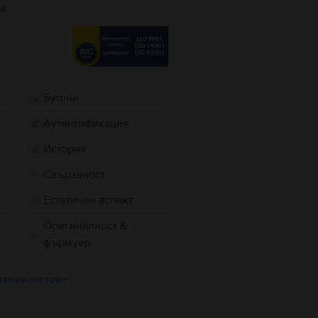
а.
Бутони
Аутентификация
История
Свързаност
Естетичен аспект
Оригиналност &
фърмуер
сички тестове