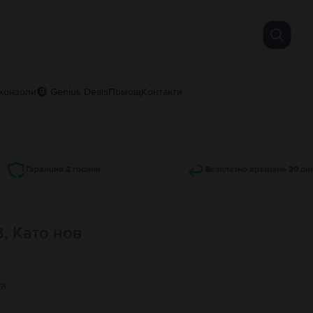
конзоли
Genius Deals
Помощ
Контакти
Гаранция 2 години
Безплатно връщане 30 дн
B, Като нов
та