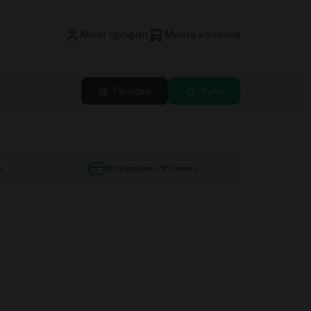
Моят профил
Моята количка
Продай
Купи
и
Изплащане с 0% лихва