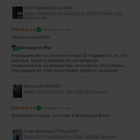
Svilen Varbanov
,
13 Jul 2026
Xiaomi Redmi Note 14 5G Dual Sim, Midnight Black, 256
GB, Като нов
5
/5
Проверен отзив
Перфектна работа!
Отговор от Flip
Благодарим Ви за отличния отзив! 😊 Радваме се, че сте
доволни. Вашето доверие ни мотивира да
продължаваме да предлагаме качествено обслужване.
Благодарим Ви и Ви пожелаваме приятно ползване!
Евгени
,
26 Oct 2025
Xiaomi 12 Pro Dual Sim, Gray, 256 GB, Като нов
5
/5
Проверен отзив
Телефонът е супер. Като нов е! Благодаря Флип!
Стоян Войводов
,
27 Aug 2025
Xiaomi 12T Pro 5G Dual Sim, Blue, 256 GB, Като нов