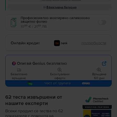
Ефективна батерия
Професионално монтирано силиконово
защитно фолио
Enable
99
49
10
€ / 21
ЛВ
Онлайн кредит
подробности
Опитай Genius безплатно
Безаплано
Ексклузивни
Връщане
връщане
оферти
60 дни
Част от групата
62 теста извършени от
нашите експерти
Всеки продукт се тества по 62
показателя с помощта на