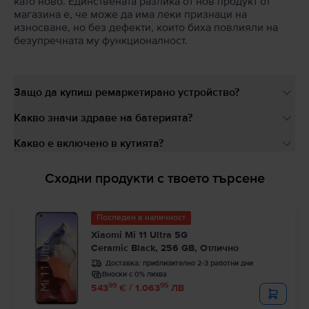
като ново. Единствената разлика от нов продукт от
магазина е, че може да има леки признаци на
износване, но без дефекти, които биха повлияли на
безупречната му функционалност.
Защо да купиш ремаркетирано устройство?
Какво значи здраве на батерията?
Какво е включено в кутията?
Сходни продукти с твоето търсене
Последен в наличност
Xiaomi Mi 11 Ultra 5G
Ceramic Black, 256 GB, Отлично
Доставка:
приблизително 2-3 работни дни
Вноски с 0% лихва
99
95
543
€ / 1.063
ЛВ