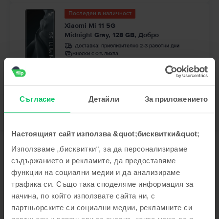
Последен в наличност
Xiaomi Mi 11 5G
Midnight Gray, 128 GB, Добро
Доставка:
приблизително 2-3 работни дни
Вноски с 0% лихва
99
56
235
€ / 461
ЛВ
Съгласие
Детайли
За приложението
Настоящият сайт използва &quot;бисквитки&quot;
Използваме „бисквитки“, за да персонализираме
Описание
съдържанието и рекламите, да предоставяме
Мобилен телефон Xiaomi Mi Note 10 Lite, Glacier White, 64 GB, Като
функции на социални медии и да анализираме
нов
трафика си. Също така споделяме информация за
Искате ли да купите евтин Xiaomi Mi Note 10 Lite? Поръчайте го на
начина, по който използвате сайта ни, с
ниска цена от Flip.bg! Телефонът на Xiaomi е оборудван с 6,47-инчов
AMOLED HDR10 екран, с резолюция от 1080 x 2340 пиксела. Моделът Mi
партньорските си социални медии, рекламните си
Note 10 Lite се предлага в два варианта за вътрешно съхранение. С