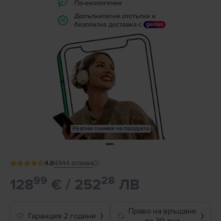
Реални снимки на продукта
4.8
4944
отзива
99
28
128
€ / 252
ЛВ
Право на връщане
Гаранция 2 години
❯
❯