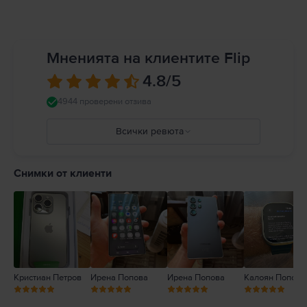
Мненията на клиентите Flip
4.8
/5
4944 проверени отзива
Всички ревюта
5
4
Снимки от клиенти
3
2
1
Кристиан Петров
Ирена Попова
Ирена Попова
Калоян Попов