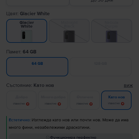
до 30 дни
Цвят:
Glacier White
Midnight
Nebula
Glacier
Black
Purple
White
Памет:
64 GB
128 GB
64 GB
Състояние:
Като нов
виж
Добро
Много добро
Отлично
Като нов
Известие
Известие
Известие
Известие
Естетично:
Изглежда като нов или почти нов. Може да има
много фини, незабележими драскотини.
Функционира перфектно