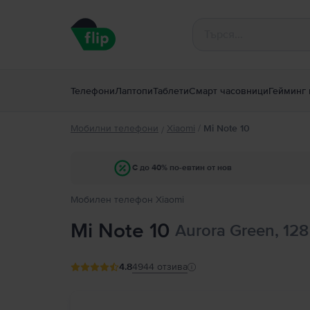
Телефони
Лаптопи
Таблети
Смарт часовници
Гейминг 
Мобилни телефони
Xiaomi
/
Mi Note 10
/
С до 40% по-евтин от нов
Мобилен телефон Xiaomi
Mi Note 10
Aurora Green, 128
4.8
4944
отзива