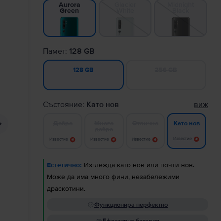
Glacier
Midnight
Aurora
White
Black
Green
Памет:
128 GB
256 GB
128 GB
Състояние:
Като нов
виж
Добро
Много
Отлично
Като нов
добро
Известие
Известие
Известие
Известие
Естетично:
Изглежда като нов или почти нов.
Може да има много фини, незабележими
драскотини.
Функционира перфектно