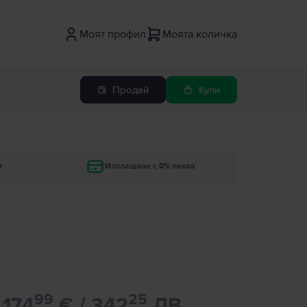
Моят профил
Моята количка
Продай
Купи
и
Изплащане с 0% лихва
99
25
174
€ / 342
ЛВ