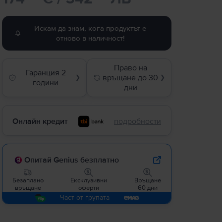
Искам да знам, кога продуктът е
отново в наличност!
Право на
Гаранция 2
връщане до 30
❯
❯
години
дни
Онлайн кредит
подробности
Опитай Genius безплатно
Безаплано
Ексклузивни
Връщане
връщане
оферти
60 дни
Част от групата