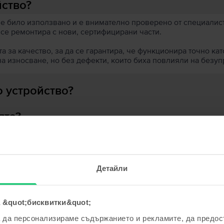
йство?
 е било използвано и е внимателно проверено от специалисти
 се ремонтира с нови, сертифицирани части.
 за качество, за да се гарантира, че функционира точно кат
на износване, но без дефекти, които биха повлияли на безу
 устройство?
ята?
Детайли
ходни продукти с твоето търсе
 &quot;бисквитки&quot;
а да персонализираме съдържанието и рекламите, да предо