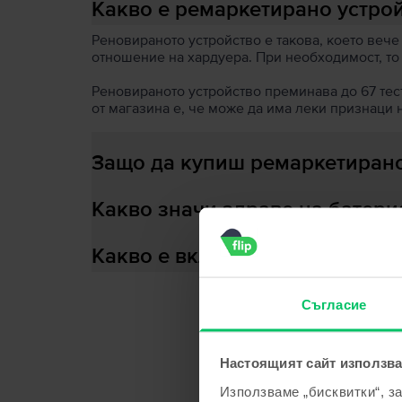
Какво е ремаркетирано устро
Реновираното устройство е такова, което вече
отношение на хардуера. При необходимост, то
Реновираното устройство преминава до 67 теста
от магазина е, че може да има леки признаци 
Защо да купиш ремаркетирано
Какво значи здраве на батери
Какво е включено в кутията?
Съгласие
С
Настоящият сайт използва
Използваме „бисквитки“, з