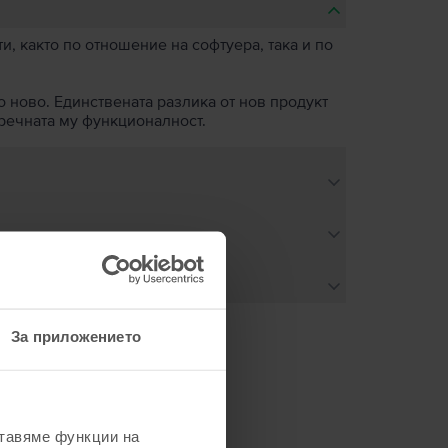
, както по отношение на софтуера, така и по
о ново. Единствената разлика от нов продукт
пречната му функционалност.
За приложението
не
ставяме функции на