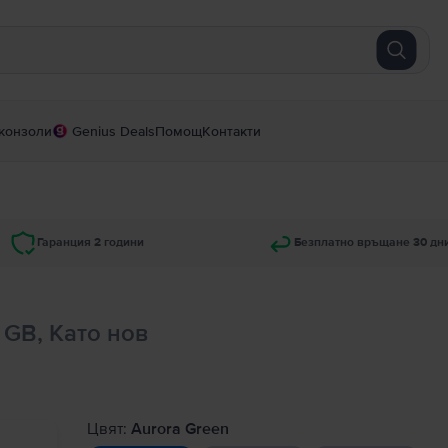
конзоли
Genius Deals
Помощ
Контакти
Гаранция 2 години
Безплатно връщане 30 дн
 GB, Като нов
Цвят:
Aurora Green