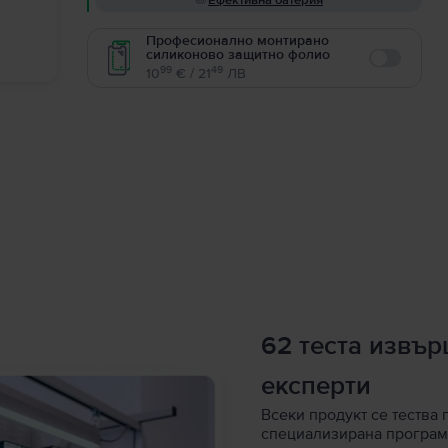
Ефективна батерия
Професионално монтирано
силиконово защитно фолио
Enable
99
49
10
€ / 21
ЛВ
62 теста извъ
експерти
Всеки продукт се тества 
специализирана програм