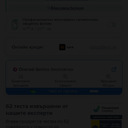
Ефективна батерия
Професионално монтирано силиконово
защитно фолио
Enable
99
49
10
€ / 21
ЛВ
Онлайн кредит
подробности
Опитай Genius безплатно
Безаплано
Ексклузивни
Връщане
връщане
оферти
60 дни
Част от групата
62 теста извършени от
нашите експерти
Всеки продукт се тества по 62
показателя с помощта на