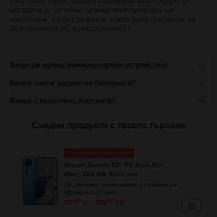
като ново. Единствената разлика от нов продукт от
магазина е, че може да има леки признаци на
износване, но без дефекти, които биха повлияли на
безупречната му функционалност.
Защо да купиш ремаркетирано устройство?
Какво значи здраве на батерията?
Какво е включено в кутията?
Сходни продукти с твоето търсене
Последен в наличност
Xiaomi Xiaomi 12T 5G Dual Sim
Blue, 256 GB, Като нов
Доставка:
приблизително 2-3 работни дни
Вноски с 0% лихва
99
82
297
€ / 582
ЛВ