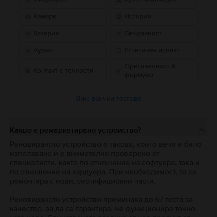
Камери
История
Батерия
Свързаност
Аудио
Естетичен аспект
Оригиналност &
Контакт с течности
фърмуер
Виж всички тестове
Какво е ремаркетирано устройство?
Реновираното устройство е такова, което вече е било
използвано и е внимателно проверено от
специалисти, както по отношение на софтуера, така и
по отношение на хардуера. При необходимост, то се
ремонтира с нови, сертифицирани части.
Реновираното устройство преминава до 67 теста за
качество, за да се гарантира, че функционира точно