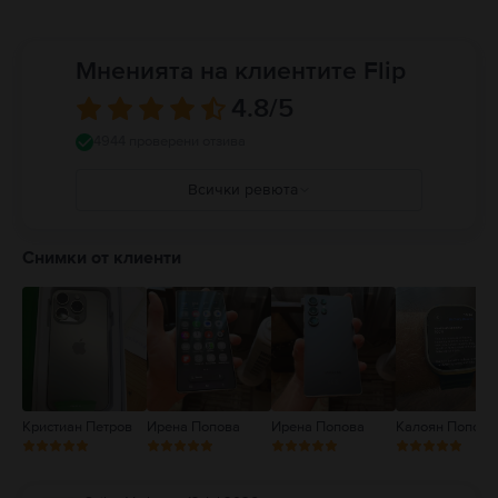
Мненията на клиентите Flip
4.8
/5
4944 проверени отзива
Всички ревюта
5
4
Снимки от клиенти
3
2
1
Кристиан Петров
Ирена Попова
Ирена Попова
Калоян Попов