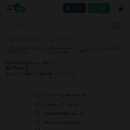
Продай
Купи
Мобилни телефони
/
Xiaomi
/
Mi Mix 3
С до 40% по-евтин
Гаранция 2
Безплатно връщане
от нов
години
30 дни
Мобилен телефон Xiaomi
Mi Mix 3
Sapphire Blue, 128 GB, Като нов