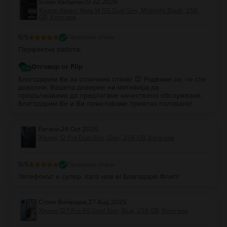
Svilen Varbanov
,
13 Jul 2026
Xiaomi Redmi Note 14 5G Dual Sim, Midnight Black, 256
GB, Като нов
5
/5
Проверен отзив
Перфектна работа!
Отговор от Flip
Благодарим Ви за отличния отзив! 😊 Радваме се, че сте
доволни. Вашето доверие ни мотивира да
продължаваме да предлагаме качествено обслужване.
Благодарим Ви и Ви пожелаваме приятно ползване!
Евгени
,
26 Oct 2025
Xiaomi 12 Pro Dual Sim, Gray, 256 GB, Като нов
5
/5
Проверен отзив
Телефонът е супер. Като нов е! Благодаря Флип!
Стоян Войводов
,
27 Aug 2025
Xiaomi 12T Pro 5G Dual Sim, Blue, 256 GB, Като нов