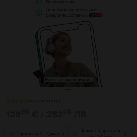
Реални снимки на продукта
4.8
4944
отзива
99
28
128
€ / 252
ЛВ
Право на връщане
Гаранция 2 години
❯
❯