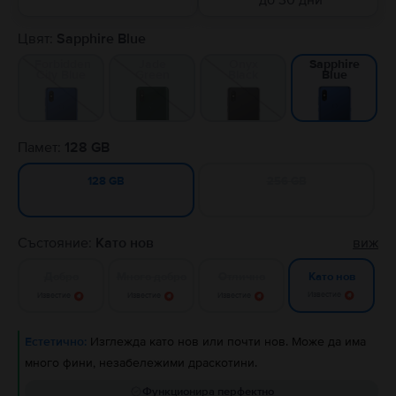
до 30 дни
Цвят:
Sapphire Blue
Forbidden
Jade
Onyx
Sapphire
City Blue
Green
Black
Blue
Памет:
128 GB
256 GB
128 GB
Състояние:
Като нов
виж
Добро
Много добро
Отлично
Като нов
Известие
Известие
Известие
Известие
Естетично:
Изглежда като нов или почти нов. Може да има
много фини, незабележими драскотини.
Функционира перфектно