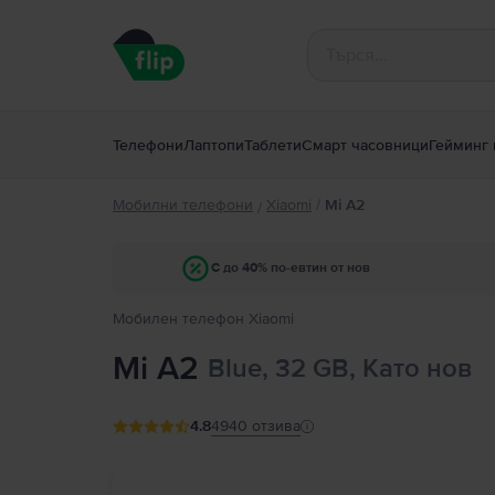
Телефони
Лаптопи
Таблети
Смарт часовници
Гейминг 
Мобилни телефони
Xiaomi
/
Mi A2
/
С до 40% по-евтин от нов
Мобилен телефон Xiaomi
Mi A2
Blue, 32 GB, Като нов
4.8
4940
отзива