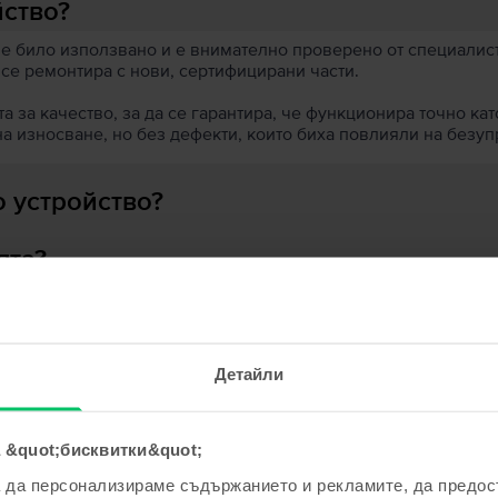
йство?
 е било използвано и е внимателно проверено от специалисти
 се ремонтира с нови, сертифицирани части.
 за качество, за да се гарантира, че функционира точно кат
на износване, но без дефекти, които биха повлияли на безу
 устройство?
ята?
Детайли
ходни продукти с твоето търсе
 &quot;бисквитки&quot;
а да персонализираме съдържанието и рекламите, да предо