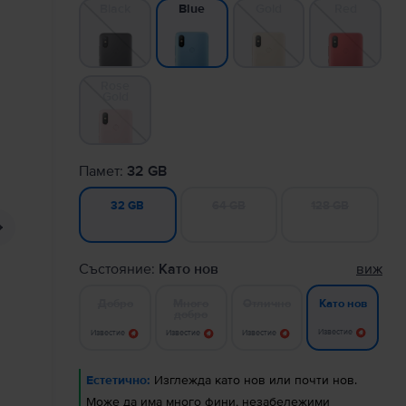
Black
Gold
Red
Blue
Rose
Gold
Памет:
32 GB
64 GB
128 GB
32 GB
Състояние:
Като нов
виж
Добро
Много
Отлично
Като нов
добро
Известие
Известие
Известие
Известие
Естетично:
Изглежда като нов или почти нов.
Може да има много фини, незабележими