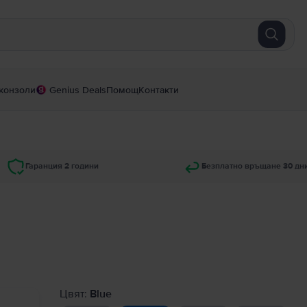
конзоли
Genius Deals
Помощ
Контакти
Гаранция 2 години
Безплатно връщане 30 дн
Цвят:
Blue