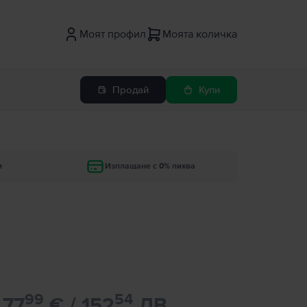
Моят профил
Моята количка
Продай
Купи
и
Изплащане с 0% лихва
99
54
77
€ / 152
ЛВ