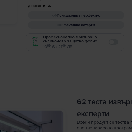
драскотини.
Функционира перфектно
Ефективна батерия
Професионално монтирано
силиконово защитно фолио
Enable
99
49
10
€ / 21
ЛВ
62 теста извъ
експерти
Всеки продукт се тества 
специализирана програм