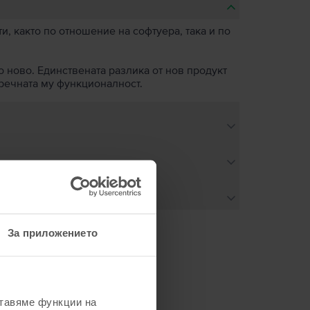
, както по отношение на софтуера, така и по
о ново. Единствената разлика от нов продукт
пречната му функционалност.
За приложението
не
ставяме функции на