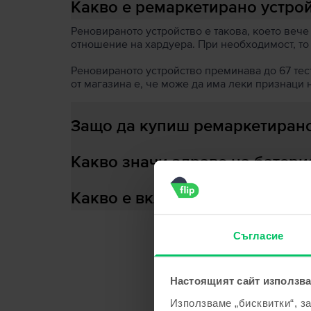
Какво е ремаркетирано устро
Реновираното устройство е такова, което вече
отношение на хардуера. При необходимост, то
Реновираното устройство преминава до 67 теста
от магазина е, че може да има леки признаци 
Защо да купиш ремаркетирано
Какво значи здраве на батери
Какво е включено в кутията?
Съгласие
С
Настоящият сайт използва
Използваме „бисквитки“, з