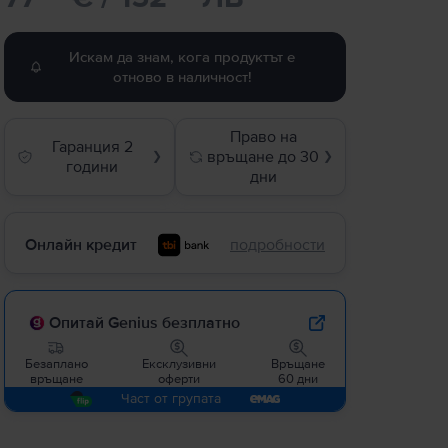
Искам да знам, кога продуктът е
отново в наличност!
Право на
Гаранция 2
връщане до 30
❯
❯
години
дни
Онлайн кредит
подробности
Опитай Genius безплатно
Безаплано
Ексклузивни
Връщане
връщане
оферти
60 дни
Част от групата