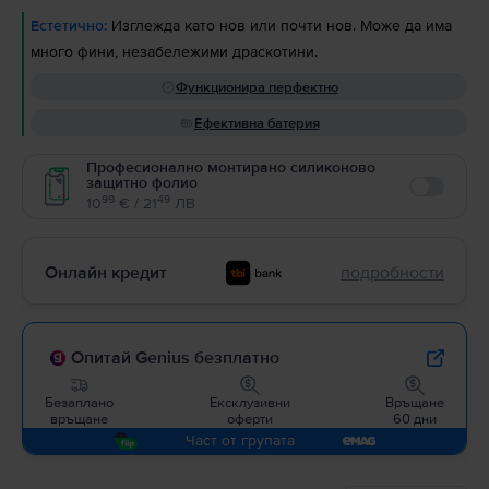
Естетично:
Изглежда като нов или почти нов. Може да има
много фини, незабележими драскотини.
Функционира перфектно
Ефективна батерия
Професионално монтирано силиконово
защитно фолио
Enable
99
49
10
€ / 21
ЛВ
Онлайн кредит
подробности
Опитай Genius безплатно
Безаплано
Ексклузивни
Връщане
връщане
оферти
60 дни
Част от групата