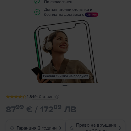
Реални снимки на продукта
4.8
4940
отзива
99
09
87
€ / 172
ЛВ
Право на връщане
Гаранция 2 години
❯
❯