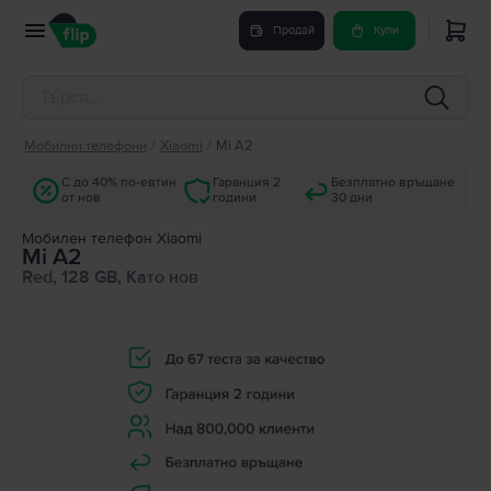
Продай
Купи
Мобилни телефони
/
Xiaomi
/
Mi A2
С до 40% по-евтин
Гаранция 2
Безплатно връщане
от нов
години
30 дни
Мобилен телефон Xiaomi
Mi A2
Red, 128 GB, Като нов