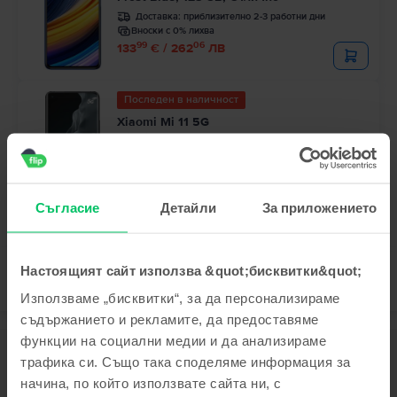
Доставка:
приблизително 2-3 работни дни
Вноски с 0% лихва
99
06
133
€ / 262
ЛВ
Последен в наличност
Xiaomi Mi 11 5G
Midnight Gray, 128 GB, Добро
Доставка:
приблизително 2-3 работни дни
Вноски с 0% лихва
99
56
235
€ / 461
ЛВ
Съгласие
Детайли
За приложението
Настоящият сайт използва &quot;бисквитки&quot;
Използваме „бисквитки“, за да персонализираме
съдържанието и рекламите, да предоставяме
функции на социални медии и да анализираме
Описание
трафика си. Също така споделяме информация за
Мобилен телефон Xiaomi Mi A2, Red, 128 GB, Като нов
начина, по който използвате сайта ни, с