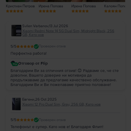
Кристиан Петров
Ирена Попова
Ирена Попова
Калоян Попов
Svilen Varbanov
,
13 Jul 2026
Xiaomi Redmi Note 14 5G Dual Sim, Midnight Black, 256
GB, Като нов
5
/5
Проверен отзив
Перфектна работа!
Отговор от Flip
Благодарим Ви за отличния отзив! 😊 Радваме се, че сте
доволни. Вашето доверие ни мотивира да
продължаваме да предлагаме качествено обслужване.
Благодарим Ви и Ви пожелаваме приятно ползване!
Евгени
,
26 Oct 2025
Xiaomi 12 Pro Dual Sim, Gray, 256 GB, Като нов
5
/5
Проверен отзив
Телефонът е супер. Като нов е! Благодаря Флип!