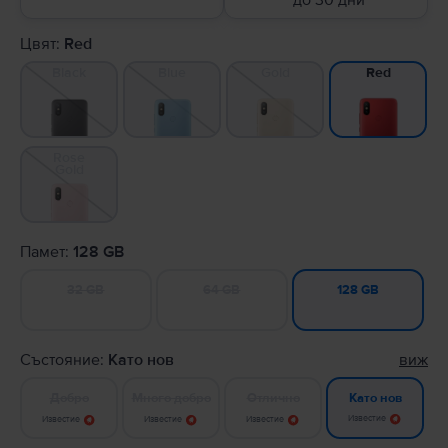
до 30 дни
Цвят:
Red
Black
Blue
Gold
Red
Rose
Gold
Памет:
128 GB
32 GB
64 GB
128 GB
Състояние:
Като нов
виж
Добро
Много добро
Отлично
Като нов
Известие
Известие
Известие
Известие