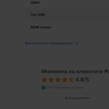
Цвят
Тип SIM
RAM памет
Вижте всички спецификации
Мненията на клиентите Fl
4.8
/5
4944 проверени отзива
Всички ревюта
5