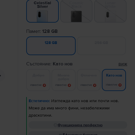
Cosmic
Lunar
Celestial
Black
White
Silver
Памет:
128 GB
256 GB
128 GB
Състояние:
Като нов
виж
Добро
Много
Отлично
Като нов
добро
Известие
Известие
Известие
Известие
Естетично:
Изглежда като нов или почти нов.
Може да има много фини, незабележими
драскотини.
Функционира перфектно