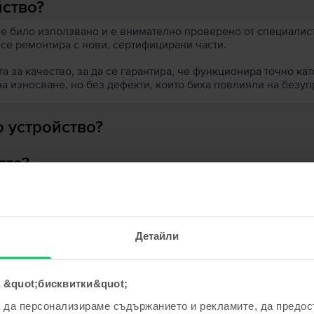
йство?
 е било използвано и е внимателно проверено от специалисти
 се ремонтира с нови, сертифицирани части.
 за качество, за да се гарантира, че функционира точно кат
на износване, но без дефекти, които биха повлияли на безу
 устройство?
ята?
Детайли
ходни продукти с твоето търсе
 &quot;бисквитки&quot;
а да персонализираме съдържанието и рекламите, да предо