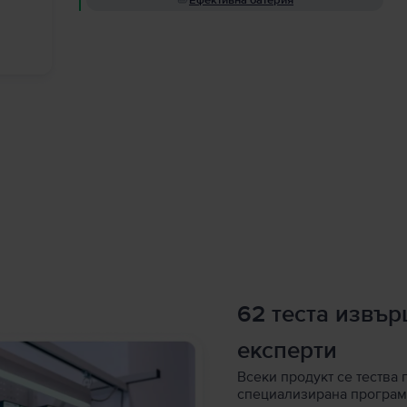
Ефективна батерия
62 теста извъ
експерти
Всеки продукт се тества 
специализирана програм