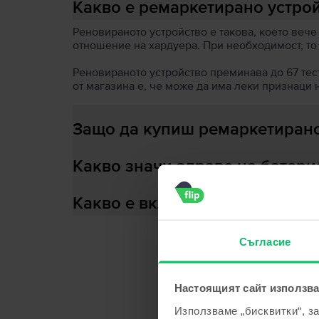
Какво е ремаркетирано устро
Реновираното устройство е такова, което вече
отношение на хардуера. При необходимост, то
Реновираното устройство преминава до 67 теста
от магазина е, че може да има леки признаци 
Защо да купиш ремаркетирано
Какво значи здраве на батери
Какво е включено в кутията?
Съгласие
С
Настоящият сайт използва
Използваме „бисквитки“, з