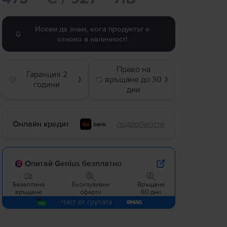
Искам да знам, кога продуктът е
отново в наличност!
Право на
Гаранция 2
връщане до 30
❯
❯
години
дни
Онлайн кредит
подробности
Опитай Genius безплатно
Безаплано
Ексклузивни
Връщане
връщане
оферти
60 дни
Част от групата