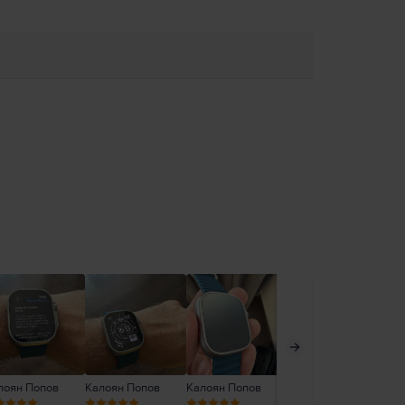
лоян Попов
Калоян Попов
Калоян Попов
Борислав Стоянов
Ни