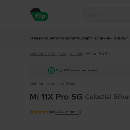
Телефони
Лаптопи
Таблети
Смарт часовници
Гейминг 
Мобилни телефони
Xiaomi
/
Mi 11X Pro 5G
/
С до 40% по-евтин от нов
Мобилен телефон Xiaomi
Mi 11X Pro 5G
Celestial Silv
4.8
4944
отзива