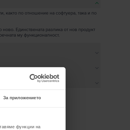
, както по отношение на софтуера, така и по
о ново. Единствената разлика от нов продукт
пречната му функционалност.
За приложението
не
ставяме функции на