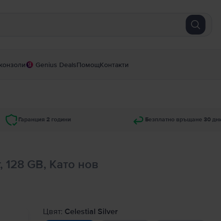
конзоли
Genius Deals
Помощ
Контакти
Гаранция 2 години
Безплатно връщане 30 дн
er, 128 GB, Като нов
Цвят:
Celestial Silver