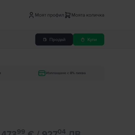
Моят профил
Моята количка
Продай
Купи
и
Изплащане с 0% лихва
99
04
473
€ / 927
ЛВ