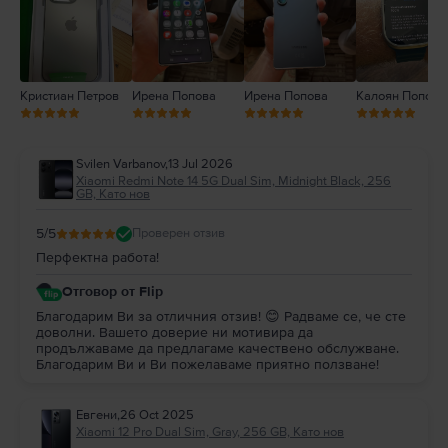
Кристиан Петров
Ирена Попова
Ирена Попова
Калоян Попов
Svilen Varbanov
,
13 Jul 2026
Xiaomi Redmi Note 14 5G Dual Sim, Midnight Black, 256
GB, Като нов
5
/5
Проверен отзив
Перфектна работа!
Отговор от Flip
Благодарим Ви за отличния отзив! 😊 Радваме се, че сте
доволни. Вашето доверие ни мотивира да
продължаваме да предлагаме качествено обслужване.
Благодарим Ви и Ви пожелаваме приятно ползване!
Евгени
,
26 Oct 2025
Xiaomi 12 Pro Dual Sim, Gray, 256 GB, Като нов