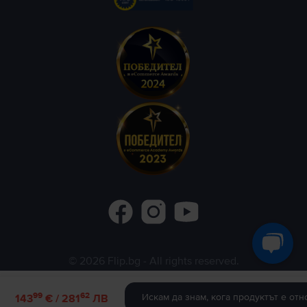
©
2026
Flip.bg
- All rights reserved.
Flip.ro
Flip.gr
Rejoy.hu
99
62
Искам да знам, кога продуктът е отн
143
€ / 281
ЛВ