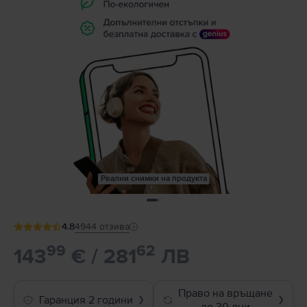
Реални снимки на продукта
4.8
4944
отзива
99
62
143
€ / 281
ЛВ
Право на връщане
Гаранция 2 години
❯
❯