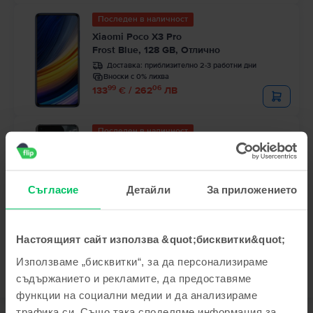
Последен в наличност
Xiaomi Poco X3 Pro
Frost Blue, 128 GB, Отлично
Доставка:
приблизително 2-3 работни дни
Вноски с 0% лихва
99
06
133
€ / 262
ЛВ
Последен в наличност
Xiaomi Mi 11 5G
Midnight Gray, 128 GB, Добро
Доставка:
приблизително 2-3 работни дни
Съгласие
Детайли
За приложението
Вноски с 0% лихва
99
56
235
€ / 461
ЛВ
Настоящият сайт използва &quot;бисквитки&quot;
Използваме „бисквитки“, за да персонализираме
съдържанието и рекламите, да предоставяме
функции на социални медии и да анализираме
трафика си. Също така споделяме информация за