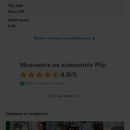
Информация относно предупрежденията за безопасност
Тип SIM
свързани с продукта.
Nano SIM
Към момента информацията за безопасност на продукта не е налична.
RAM памет
6GB
Вижте всички спецификации
Мненията на клиентите Flip
4.8
/5
4944 проверени отзива
Всички ревюта
5
4
Снимки от клиенти
3
2
1