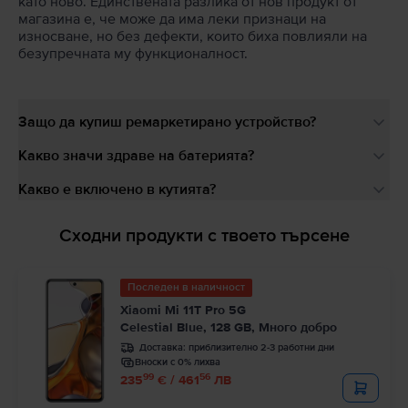
като ново. Единствената разлика от нов продукт от
магазина е, че може да има леки признаци на
износване, но без дефекти, които биха повлияли на
безупречната му функционалност.
Защо да купиш ремаркетирано устройство?
Какво значи здраве на батерията?
Какво е включено в кутията?
Сходни продукти с твоето търсене
Последен в наличност
Xiaomi Mi 11T Pro 5G
Celestial Blue, 128 GB, Много добро
Доставка:
приблизително 2-3 работни дни
Вноски с 0% лихва
99
56
235
€ / 461
ЛВ