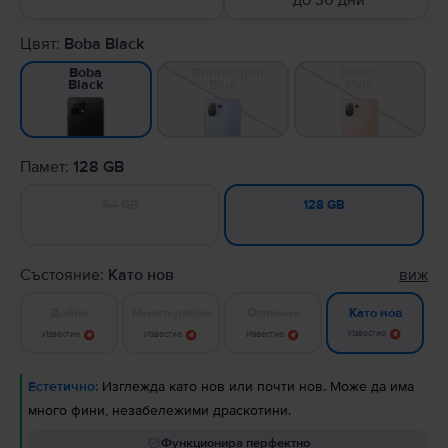
до 30 дни
Цвят:
Boba Black
Bubblegum
Peach
Boba
Blue
Pink
Black
Памет:
128 GB
64 GB
128 GB
Състояние:
Като нов
виж
Добро
Много добро
Отлично
Като нов
Известие
Известие
Известие
Известие
Естетично:
Изглежда като нов или почти нов. Може да има
много фини, незабележими драскотини.
Функционира перфектно