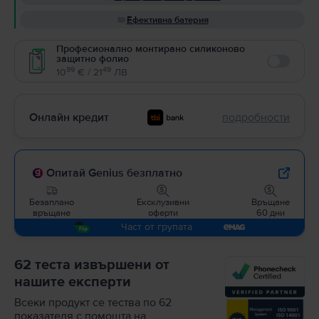
Ефективна батерия
Професионално монтирано силиконово
защитно фолио
Enable
99
49
10
€ / 21
ЛВ
Онлайн кредит
подробности
Опитай Genius безплатно
Безаплано
Ексклузивни
Връщане
връщане
оферти
60 дни
Част от групата
62 теста извършени от
нашите експерти
Всеки продукт се тества по 62
показателя с помощта на