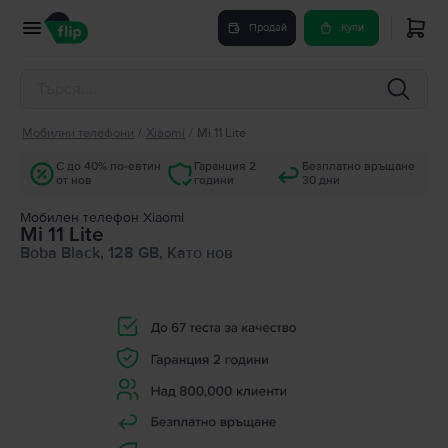
Продай
Купи
Мобилни телефони
/
Xiaomi
/
Mi 11 Lite
С до 40% по-евтин
Гаранция 2
Безплатно връщане
от нов
години
30 дни
Мобилен телефон Xiaomi
Mi 11 Lite
Boba Black, 128 GB, Като нов