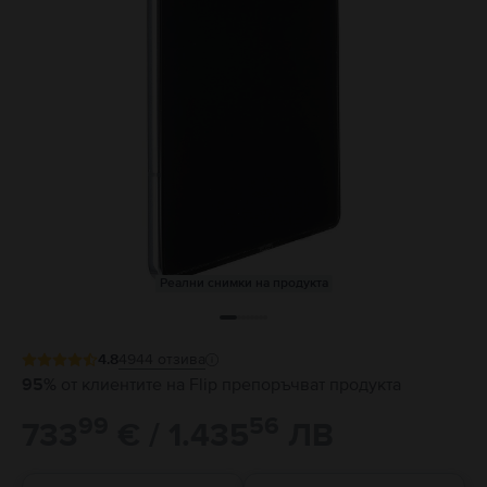
Реални снимки на продукта
4.8
4944
отзива
95%
от клиентите на Flip препоръчват продукта
99
56
733
€ / 1.435
ЛВ