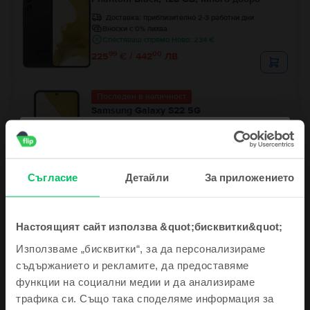
Доставка:
приблизително 2-3 работни дни
Вноски с 0% лихва
Спестяваш спрямо Ново: 234 €
99
00
225
€ / 442
ЛВ
Последен в наличност
Samsung Galaxy S22 5G
Phantom Black, 128 GB, Отлично
Доставка:
приблизително 2-3 работни дни
Вноски с 0% лихва
Спестяваш спрямо Ново: 216 €
99
20
243
€ / 477
ЛВ
Съгласие
Детайли
За приложението
Настоящият сайт използва &quot;бисквитки&quot;
Използваме „бисквитки“, за да персонализираме
съдържанието и рекламите, да предоставяме
функции на социални медии и да анализираме
Описание
Запиши се и спечели!
трафика си. Също така споделяме информация за