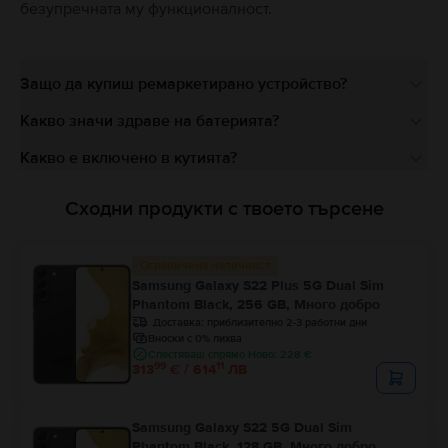
безупречната му функционалност.
Защо да купиш ремаркетирано устройство?
Какво значи здраве на батерията?
Какво е включено в кутията?
Сходни продукти с твоето търсене
Ограничена наличност
Samsung Galaxy S22 Plus 5G Dual Sim
Phantom Black, 256 GB, Много добро
Доставка:
приблизително 2-3 работни дни
Вноски с 0% лихва
Спестяваш спрямо Ново: 228 €
99
11
313
€ / 614
ЛВ
Samsung Galaxy S22 5G Dual Sim
Phantom Black, 128 GB, Много добро