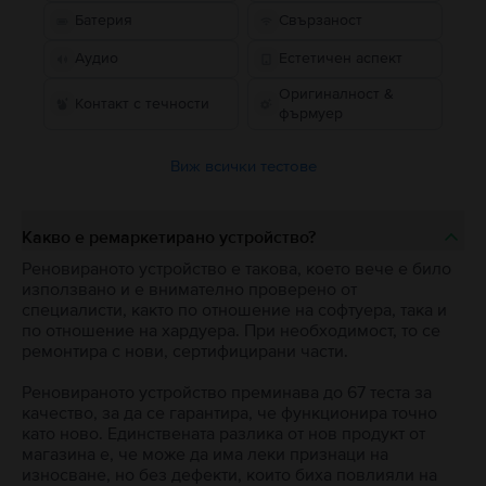
Батерия
Свързаност
Аудио
Естетичен аспект
Оригиналност &
Контакт с течности
фърмуер
Виж всички тестове
Какво е ремаркетирано устройство?
Реновираното устройство е такова, което вече е било
използвано и е внимателно проверено от
специалисти, както по отношение на софтуера, така и
по отношение на хардуера. При необходимост, то се
ремонтира с нови, сертифицирани части.
Реновираното устройство преминава до 67 теста за
качество, за да се гарантира, че функционира точно
като ново. Единствената разлика от нов продукт от
магазина е, че може да има леки признаци на
износване, но без дефекти, които биха повлияли на