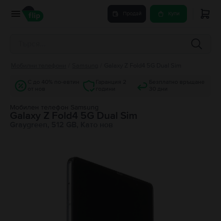
Продай
Купи
Мобилни телефони
/
Samsung
/
Galaxy Z Fold4 5G Dual Sim
С до 40% по-евтин
Гаранция 2
Безплатно връщане
от нов
години
30 дни
Мобилен телефон Samsung
Galaxy Z Fold4 5G Dual Sim
Graygreen, 512 GB, Като нов