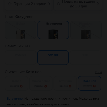
Право на връщане
Гаранция 2 години
❯
❯
до 30 дни
Цвят:
Graygreen
Beige
Phantom
Graygreen
Black
Памет:
512 GB
256 GB
1 TB
512 GB
Състояние:
Като нов
виж
Добро
Много добро
Отлично
Като нов
Известие
Известие
Известие
Известие
Естетично:
Изглежда като нов или почти нов. Може да има
много фини, незабележими драскотини.