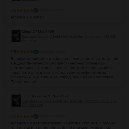
5
/5
Проверен отзив
Телефона е супер
Мира
,
07 Mar 2025
Samsung Galaxy Z Fold4 5G Dual Sim, Graygreen, 512 GB,
Като нов
5
/5
Проверен отзив
Телефонът напълно отговаря на описанието си- като нов
е в действителност! Бях скептично настроена към
употребявана техника, но съм приятно изненадана! За
няколкото дни, в които използвам телефона, няма
забележки. Ще видим занапред, дано няма проблеми!
Препоръчвам!
Tania Todorova
,
26 Nov 2024
Samsung Galaxy Z Fold4 5G Dual Sim, Phantom Black, 512
GB, Като нов
5
/5
Проверен отзив
Телефона е без забележки, наистина като нов. Поръчах
го в петък и в понеделник беше при мен. Много съм