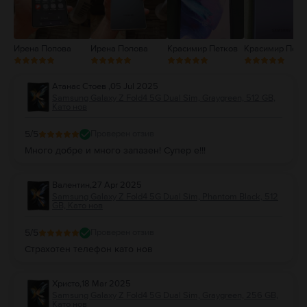
Ирена Попова
Ирена Попова
Красимир Петков
Красимир Петк
Атанас Стоев
,
05 Jul 2025
Samsung Galaxy Z Fold4 5G Dual Sim, Graygreen, 512 GB,
Като нов
5
/5
Проверен отзив
Много добре и много запазен! Супер е!!!
Валентин
,
27 Apr 2025
Samsung Galaxy Z Fold4 5G Dual Sim, Phantom Black, 512
GB, Като нов
5
/5
Проверен отзив
Страхотен телефон като нов
Христо
,
18 Mar 2025
Samsung Galaxy Z Fold4 5G Dual Sim, Graygreen, 256 GB,
Като нов