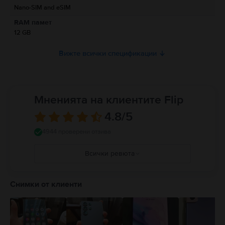
свързани с продукта.
Nano-SIM and eSIM
Моля, прочетете ръководството.
RAM памет
12 GB
Вижте всички спецификации
Мненията на клиентите Flip
4.8
/5
4944 проверени отзива
Всички ревюта
5
4
Снимки от клиенти
3
2
1