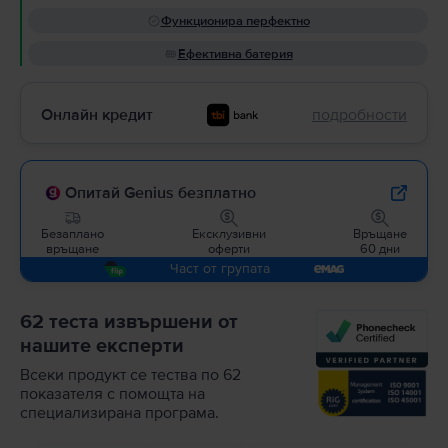
Функционира перфектно
Ефективна батерия
Онлайн кредит
подробности
Опитай Genius безплатно
Безаплано
Ексклузивни
Връщане
връщане
оферти
60 дни
Част от групата
62 теста извършени от
нашите експерти
Всеки продукт се тества по 62
показателя с помощта на
специализирана програма.