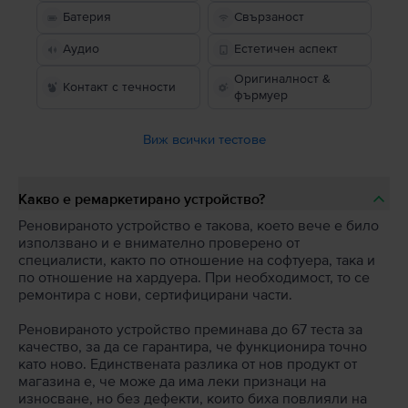
Батерия
Свързаност
Аудио
Естетичен аспект
Оригиналност &
Контакт с течности
фърмуер
Виж всички тестове
Какво е ремаркетирано устройство?
Реновираното устройство е такова, което вече е било
използвано и е внимателно проверено от
специалисти, както по отношение на софтуера, така и
по отношение на хардуера. При необходимост, то се
ремонтира с нови, сертифицирани части.
Реновираното устройство преминава до 67 теста за
качество, за да се гарантира, че функционира точно
като ново. Единствената разлика от нов продукт от
магазина е, че може да има леки признаци на
износване, но без дефекти, които биха повлияли на