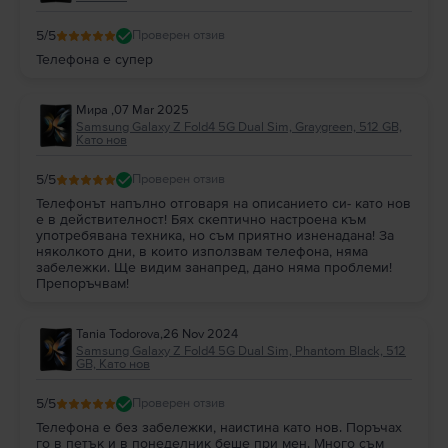
5
/5
Проверен отзив
Телефона е супер
Мира
,
07 Mar 2025
Samsung Galaxy Z Fold4 5G Dual Sim, Graygreen, 512 GB,
Като нов
5
/5
Проверен отзив
Телефонът напълно отговаря на описанието си- като нов
е в действителност! Бях скептично настроена към
употребявана техника, но съм приятно изненадана! За
няколкото дни, в които използвам телефона, няма
забележки. Ще видим занапред, дано няма проблеми!
Препоръчвам!
Tania Todorova
,
26 Nov 2024
Samsung Galaxy Z Fold4 5G Dual Sim, Phantom Black, 512
GB, Като нов
5
/5
Проверен отзив
Телефона е без забележки, наистина като нов. Поръчах
го в петък и в понеделник беше при мен. Много съм