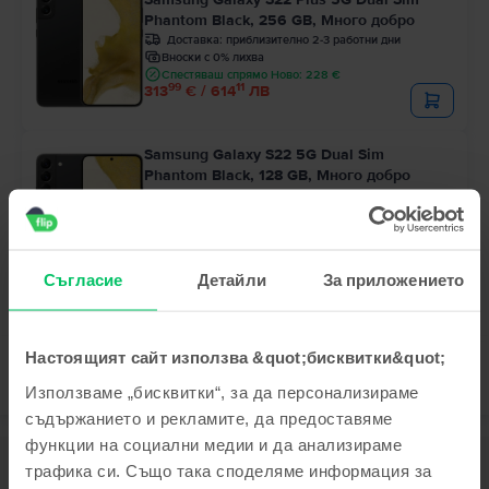
Phantom Black, 256 GB, Много добро
Доставка:
приблизително 2-3 работни дни
Вноски с 0% лихва
Спестяваш спрямо Ново: 228 €
99
11
313
€ / 614
ЛВ
Samsung Galaxy S22 5G Dual Sim
Phantom Black, 128 GB, Много добро
Доставка:
приблизително 2-3 работни дни
Вноски с 0% лихва
Спестяваш спрямо Ново: 234 €
99
00
225
€ / 442
ЛВ
Съгласие
Детайли
За приложението
Настоящият сайт използва &quot;бисквитки&quot;
Използваме „бисквитки“, за да персонализираме
съдържанието и рекламите, да предоставяме
функции на социални медии и да анализираме
Описание
трафика си. Също така споделяме информация за