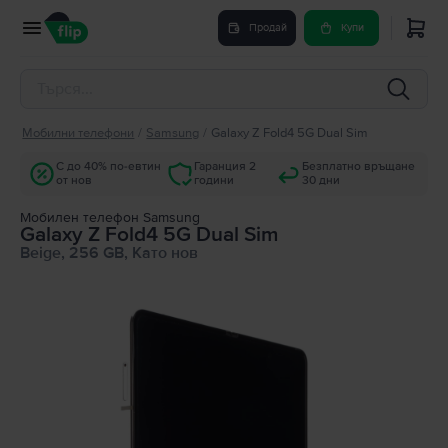
Продай
Купи
Мобилни телефони
/
Samsung
/
Galaxy Z Fold4 5G Dual Sim
С до 40% по-евтин
Гаранция 2
Безплатно връщане
от нов
години
30 дни
Мобилен телефон Samsung
Galaxy Z Fold4 5G Dual Sim
Beige, 256 GB, Като нов