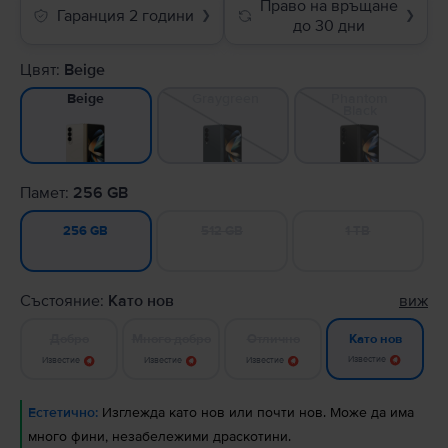
Право на връщане
Гаранция 2 години
❯
❯
до 30 дни
Цвят:
Beige
Graygreen
Phantom
Beige
Black
Памет:
256 GB
512 GB
1 TB
256 GB
Състояние:
Като нов
виж
Добро
Много добро
Отлично
Като нов
Известие
Известие
Известие
Известие
Естетично:
Изглежда като нов или почти нов. Може да има
много фини, незабележими драскотини.