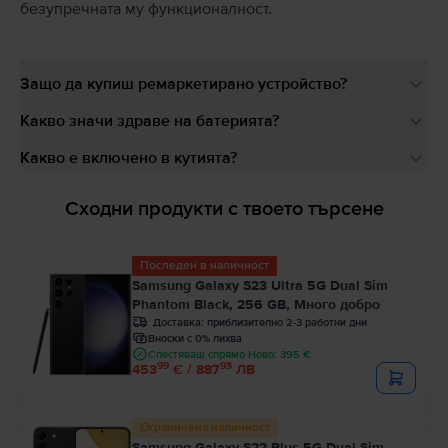
безупречната му функционалност.
Защо да купиш ремаркетирано устройство?
Какво значи здраве на батерията?
Какво е включено в кутията?
Сходни продукти с твоето търсене
Последен в наличност
Samsung Galaxy S23 Ultra 5G Dual Sim
Phantom Black, 256 GB, Много добро
Доставка:
приблизително 2-3 работни дни
Вноски с 0% лихва
Спестяваш спрямо Ново: 395 €
99
93
453
€ / 887
ЛВ
Ограничена наличност
Samsung Galaxy S22 Plus 5G Dual Sim