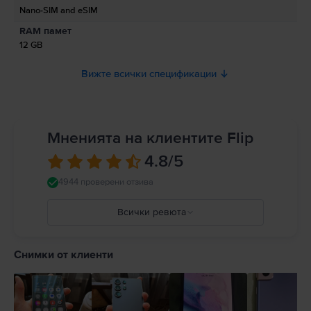
свързани с продукта.
Nano-SIM and eSIM
Моля, прочетете ръководството.
RAM памет
12 GB
Вижте всички спецификации
Мненията на клиентите Flip
4.8
/5
4944 проверени отзива
Всички ревюта
5
4
Снимки от клиенти
3
2
1