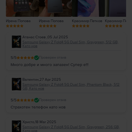
Ирена Попова
Ирена Попова
Красимир Петков
Красимир Петк
Атанас Стоев
,
05 Jul 2025
Samsung Galaxy Z Fold4 5G Dual Sim, Graygreen, 512 GB,
Като нов
5
/5
Проверен отзив
Много добре и много запазен! Супер е!!!
Валентин
,
27 Apr 2025
Samsung Galaxy Z Fold4 5G Dual Sim, Phantom Black, 512
GB, Като нов
5
/5
Проверен отзив
Страхотен телефон като нов
Христо
,
18 Mar 2025
Samsung Galaxy Z Fold4 5G Dual Sim, Graygreen, 256 GB,
Като нов