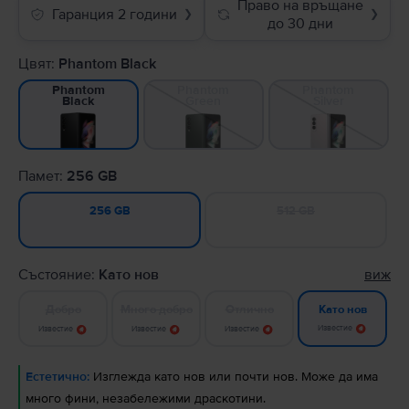
Право на връщане
Гаранция 2 години
❯
❯
до 30 дни
Цвят:
Phantom Black
Phantom
Phantom
Phantom
Green
Silver
Black
Памет:
256 GB
512 GB
256 GB
Състояние:
Като нов
виж
Добро
Много добро
Отлично
Като нов
Известие
Известие
Известие
Известие
Естетично:
Изглежда като нов или почти нов. Може да има
много фини, незабележими драскотини.