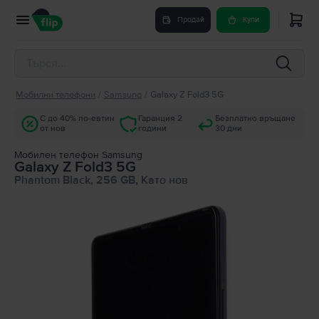
Продай
Купи
Мобилни телефони
/
Samsung
/
Galaxy Z Fold3 5G
С до 40% по-евтин
Гаранция 2
Безплатно връщане
от нов
години
30 дни
Мобилен телефон Samsung
Galaxy Z Fold3 5G
Phantom Black, 256 GB, Като нов