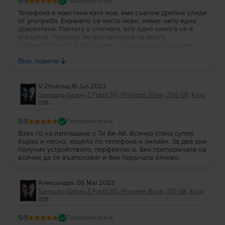
5
/5
Проверен отзив
Телефона е наистина като нов, има съвсем дребни следи
от употреба. Екраните са чисто нови, нямат нито една
драскотина. Пантата е стегната, все едно никога не е
отваряна. Първите ми впечатления са много
положителни. Тъй като знам, че тези модели са малко
по-кекави от нормалните телефони, си пожелавам по-
Виж повече
малко дефекти. Доволен съм от избора!
V Zhivkova
,
16 Jun 2023
Samsung Galaxy Z Fold3 5G, Phantom Silver, 256 GB, Като
нов
5
/5
Проверен отзив
Взех го на изплащане с Ти Би Ай. Всичко стана супер
бързо и лесно, изцяло по телефона и онлайн. За два дни
получих устройството, перфектно е. Бих препоръчала на
всички да се възползват и бих поръчала отново.
Александра
,
06 Mar 2023
Samsung Galaxy Z Fold3 5G, Phantom Black, 512 GB, Като
нов
5
/5
Проверен отзив