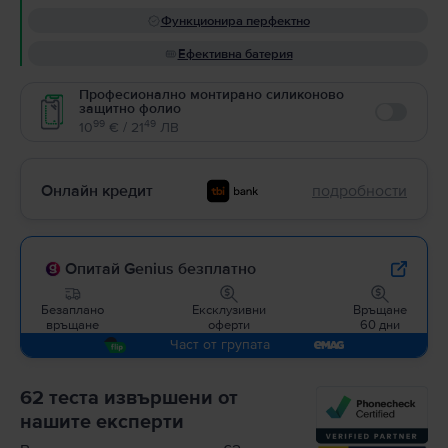
Функционира перфектно
Ефективна батерия
Професионално монтирано силиконово
защитно фолио
Enable
99
49
10
€ / 21
ЛВ
Онлайн кредит
подробности
Опитай Genius безплатно
Безаплано
Ексклузивни
Връщане
връщане
оферти
60 дни
Част от групата
62 теста извършени от
нашите експерти