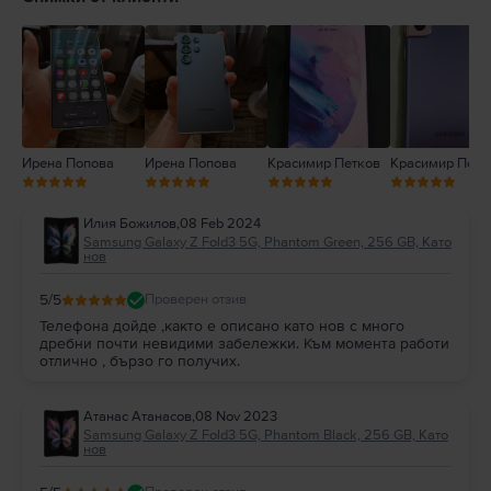
3
2
1
Ирена Попова
Ирена Попова
Красимир Петков
Красимир Петк
Илия Божилов
,
08 Feb 2024
Samsung Galaxy Z Fold3 5G, Phantom Green, 256 GB, Като
нов
5
/5
Проверен отзив
Телефона дойде ,както е описано като нов с много
дребни почти невидими забележки. Към момента работи
отлично , бързо го получих.
Атанас Атанасов
,
08 Nov 2023
Samsung Galaxy Z Fold3 5G, Phantom Black, 256 GB, Като
нов