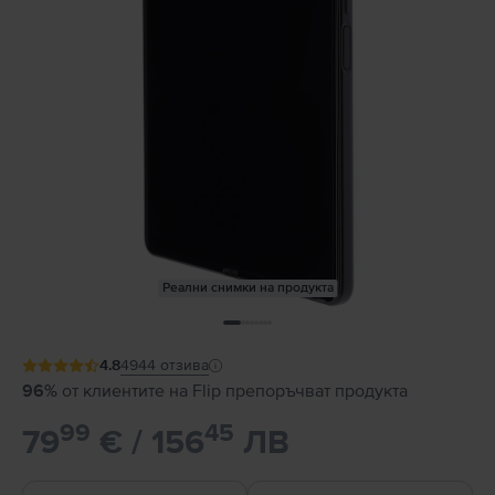
Реални снимки на продукта
4.8
4944
отзива
96%
от клиентите на Flip препоръчват продукта
99
45
79
€ / 156
ЛВ