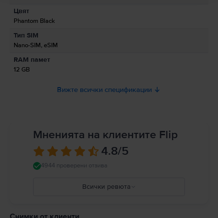
по-малко от тези в магазините.
Цвят
Информация за безопасност на продукта
Phantom Black
Информация относно предупрежденията за безопасност
Тип SIM
свързани с продукта.
Nano-SIM, eSIM
Моля, прочетете ръководството.
RAM памет
12 GB
Вижте всички спецификации
Мненията на клиентите Flip
4.8
/5
4944 проверени отзива
Всички ревюта
5
4
Снимки от клиенти