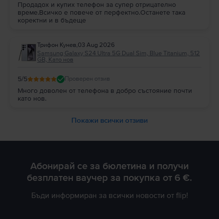
Продадох и купих телефон за супер отрицателно
време.Всичко е повече от перфектно.Останете така
коректни и в бъдеще
Трифон Кунев
,
03 Aug 2026
Samsung Galaxy S24 Ultra 5G Dual Sim, Blue Titanium, 512
GB, Като нов
5
/5
Проверен отзив
Много доволен от телефона в добро състояние почти
като нов.
Покажи всички отзиви
Абонирай се за бюлетина и получи
безплатен ваучер за покупка от 6 €.
Бъди информиран за всички новости от flip!