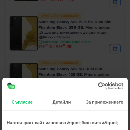
Ограничена наличност
Samsung Galaxy S22 Plus 5G Dual Sim
Phantom Black, 256 GB, Много добро
Доставка:
приблизително 2-3 работни дни
Вноски с 0% лихва
Спестяваш спрямо Ново: 228 €
99
11
313
€ / 614
ЛВ
Ограничена наличност
Samsung Galaxy S22 5G Dual Sim
Phantom Black, 128 GB, Много добро
Доставка:
приблизително 2-3 работни дни
Вноски с 0% лихва
Спестяваш спрямо Ново: 234 €
99
00
225
€ / 442
ЛВ
Съгласие
Детайли
За приложението
Настоящият сайт използва &quot;бисквитки&quot;