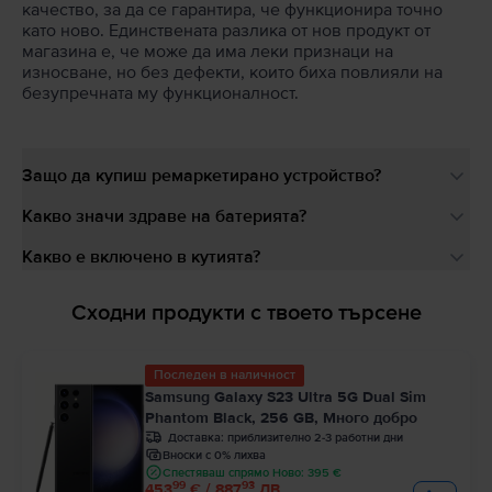
качество, за да се гарантира, че функционира точно
като ново. Единствената разлика от нов продукт от
магазина е, че може да има леки признаци на
износване, но без дефекти, които биха повлияли на
безупречната му функционалност.
Защо да купиш ремаркетирано устройство?
Какво значи здраве на батерията?
Какво е включено в кутията?
Сходни продукти с твоето търсене
Последен в наличност
Samsung Galaxy S23 Ultra 5G Dual Sim
Phantom Black, 256 GB, Много добро
Доставка:
приблизително 2-3 работни дни
Вноски с 0% лихва
Спестяваш спрямо Ново: 395 €
99
93
453
€ / 887
ЛВ