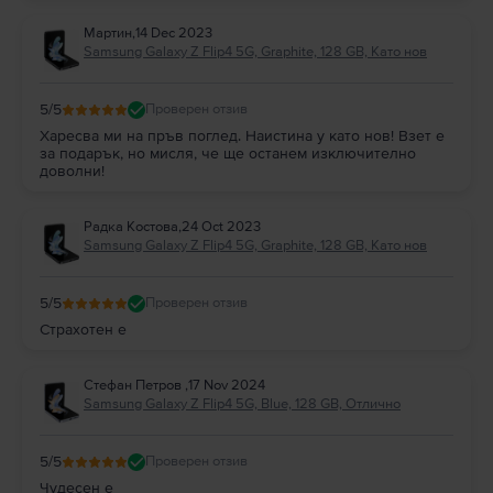
Мартин
,
14 Dec 2023
Samsung Galaxy Z Flip4 5G, Graphite, 128 GB, Като нов
5
/5
Проверен отзив
Харесва ми на пръв поглед. Наистина у като нов! Взет е
за подарък, но мисля, че ще останем изключително
доволни!
Радка Костова
,
24 Oct 2023
Samsung Galaxy Z Flip4 5G, Graphite, 128 GB, Като нов
5
/5
Проверен отзив
Страхотен е
Стефан Петров
,
17 Nov 2024
Samsung Galaxy Z Flip4 5G, Blue, 128 GB, Отлично
5
/5
Проверен отзив
Чудесен е