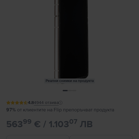
Реални снимки на продукта
4.8
4944
отзива
97%
от клиентите на Flip препоръчват продукта
99
07
563
€ / 1.103
ЛВ