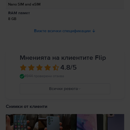
свързани с продукта.
Nano SIM and eSIM
Моля, прочетете ръководството.
RAM памет
8 GB
Вижте всички спецификации
Мненията на клиентите Flip
4.8
/5
4944 проверени отзива
Всички ревюта
5
4
Снимки от клиенти
3
2
1