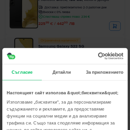
Доставка:
приблизително 2-3 работни дни
Вноски с 0% лихва
Спестяваш спрямо Ново: 234 €
99
00
225
€ / 442
ЛВ
Ограничена наличност
Samsung Galaxy S22 5G
Phantom Black, 128 GB, Отлично
Доставка:
приблизително 2-3 работни дни
Вноски с 0% лихва
Спестяваш спрямо Ново: 216 €
99
20
243
€ / 477
ЛВ
Съгласие
Детайли
За приложението
Настоящият сайт използва &quot;бисквитки&quot;
Използваме „бисквитки“, за да персонализираме
съдържанието и рекламите, да предоставяме
функции на социални медии и да анализираме
трафика си. Също така споделяме информация за
Описание
начина, по който използвате сайта ни, с