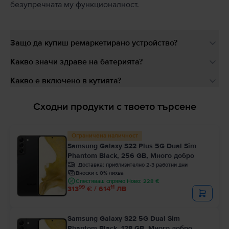
безупречната му функционалност.
Защо да купиш ремаркетирано устройство?
Какво значи здраве на батерията?
Какво е включено в кутията?
Сходни продукти с твоето търсене
Ограничена наличност
Samsung Galaxy S22 Plus 5G Dual Sim
Phantom Black, 256 GB, Много добро
Доставка:
приблизително 2-3 работни дни
Вноски с 0% лихва
Спестяваш спрямо Ново: 228 €
99
11
313
€ / 614
ЛВ
Samsung Galaxy S22 5G Dual Sim
Phantom Black, 128 GB, Много добро