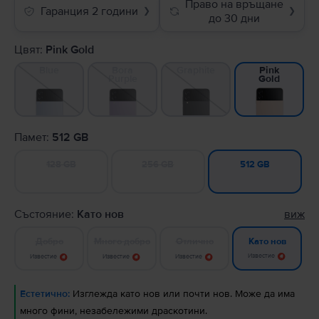
Право на връщане
Гаранция 2 години
❯
❯
до 30 дни
Цвят:
Pink Gold
Blue
Bora
Graphite
Pink
Purple
Gold
Памет:
512 GB
128 GB
256 GB
512 GB
Състояние:
Като нов
виж
Добро
Много добро
Отлично
Като нов
Известие
Известие
Известие
Известие
Естетично:
Изглежда като нов или почти нов. Може да има
много фини, незабележими драскотини.