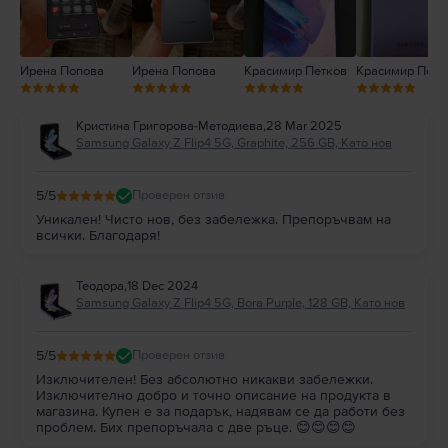
Ирена Попова
Ирена Попова
Красимир Петков
Красимир Петк
Кристина Григорова-Методиева
,
28 Mar 2025
Samsung Galaxy Z Flip4 5G, Graphite, 256 GB, Като нов
5
/5
Проверен отзив
Уникален! Чисто нов, без забележка. Препоръчвам на
всички. Благодаря!
Теодора
,
18 Dec 2024
Samsung Galaxy Z Flip4 5G, Bora Purple, 128 GB, Като нов
5
/5
Проверен отзив
Изключителен! Без абсолютно никакви забележки.
Изключително добро и точно описание на продукта в
магазина. Купен е за подарък, надявам се да работи без
проблем. Бих препоръчала с две ръце. 😊😊😊😊