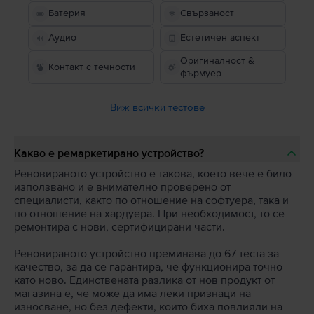
Батерия
Свързаност
Аудио
Естетичен аспект
Оригиналност &
Контакт с течности
фърмуер
Виж всички тестове
Какво е ремаркетирано устройство?
Реновираното устройство е такова, което вече е било
използвано и е внимателно проверено от
специалисти, както по отношение на софтуера, така и
по отношение на хардуера. При необходимост, то се
ремонтира с нови, сертифицирани части.
Реновираното устройство преминава до 67 теста за
качество, за да се гарантира, че функционира точно
като ново. Единствената разлика от нов продукт от
магазина е, че може да има леки признаци на
износване, но без дефекти, които биха повлияли на