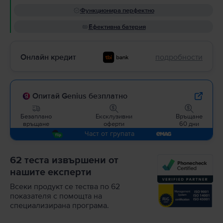
Функционира перфектно
Ефективна батерия
Онлайн кредит
подробности
Опитай Genius безплатно
Безаплано
Ексклузивни
Връщане
връщане
оферти
60 дни
Част от групата
62 теста извършени от
нашите експерти
Всеки продукт се тества по 62
показателя с помощта на
специализирана програма.