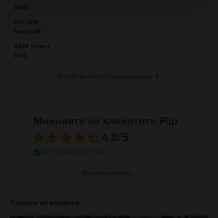
Black
Информация относно предупрежденията за безопасност
Тип SIM
свързани с продукта.
Nano-SIM
Моля, прочетете ръководството.
RAM памет
4 GB
Вижте всички спецификации
Мненията на клиентите Flip
4.8
/5
4944 проверени отзива
Всички ревюта
5
4
Снимки от клиенти
3