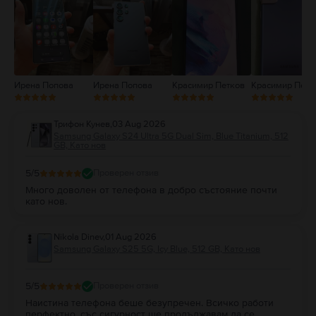
2
1
Ирена Попова
Ирена Попова
Красимир Петков
Красимир Петк
Трифон Кунев
,
03 Aug 2026
Samsung Galaxy S24 Ultra 5G Dual Sim, Blue Titanium, 512
GB, Като нов
5
/5
Проверен отзив
Много доволен от телефона в добро състояние почти
като нов.
Nikola Dinev
,
01 Aug 2026
Samsung Galaxy S25 5G, Icy Blue, 512 GB, Като нов
5
/5
Проверен отзив
Наистина телефона беше безупречен. Всичко работи
перфектно, със сигурност ще продължавам да се