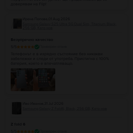
доверявам на Flip!
Ирена Попова
,
01 Aug 2026
Samsung Galaxy S25 Ultra 5G Dual Sim, Titanium Black,
256 GB, Като нов
Безупречно качество
5
/5
Проверен отзив
Телефонът е в изрядно състояние без никакви
забележки и следи от употреба. Пристигна с 100%
батерия, което е впечатляващо.
Иво Иванов
,
31 Jul 2026
Samsung Galaxy Z Fold6, Black, 256 GB, Като нов
Z fold 6
5
/5
Проверен отзив