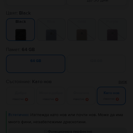
до 30 дни
Цвят:
Black
Blue
Gold
Purple
Black
Памет:
64 GB
128 GB
64 GB
Състояние:
Като нов
виж
Добро
Много добро
Отлично
Като нов
Известие
Известие
Известие
Известие
Естетично:
Изглежда като нов или почти нов. Може да има
много фини, незабележими драскотини.
Функционира перфектно