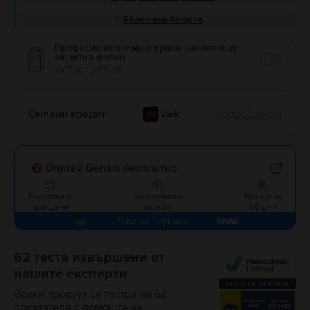
Ефективна батерия
Професионално монтирано силиконово
защитно фолио
Enable
99
49
10
€ / 21
ЛВ
Онлайн кредит
подробности
Опитай Genius безплатно
Безаплано
Ексклузивни
Връщане
връщане
оферти
60 дни
Част от групата
62 теста извършени от
нашите експерти
Всеки продукт се тества по 62
показателя с помощта на