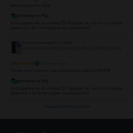
Много доволен 👍🤝
Отговор от Flip
Благодарим Ви за отзива! 😊 Радваме се, че сте останали
доволни и Ви благодарим за доверието!
Стефан Ангелов
,
30 Jul 2026
Samsung Galaxy A55 5G Dual Sim, Navy, 128 GB, Като нов
5
/5
Проверен отзив
Остро категорично съм страааашно доволен💯💯💯
Отговор от Flip
Благодарим Ви за отзива! 😊 Радваме се, че сте останали
доволни и Ви благодарим за доверието!
Покажи всички отзиви