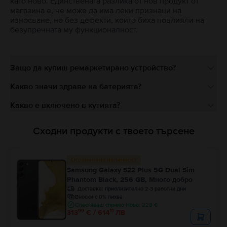
като ново. Единствената разлика от нов продукт от
магазина е, че може да има леки признаци на
износване, но без дефекти, които биха повлияли на
безупречната му функционалност.
Защо да купиш ремаркетирано устройство?
Какво значи здраве на батерията?
Какво е включено в кутията?
Сходни продукти с твоето търсене
Ограничена наличност
Samsung Galaxy S22 Plus 5G Dual Sim
Phantom Black, 256 GB, Много добро
Доставка:
приблизително 2-3 работни дни
Вноски с 0% лихва
Спестяваш спрямо Ново: 228 €
99
11
313
€ / 614
ЛВ