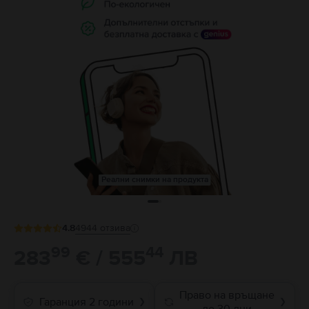
Реални снимки на продукта
4.8
4944
отзива
99
44
283
€ / 555
ЛВ
Право на връщане
Гаранция 2 години
❯
❯