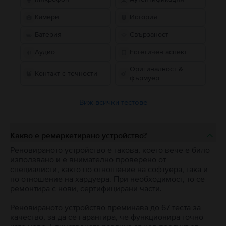
Камери
История
Батерия
Свързаност
Аудио
Естетичен аспект
Оригиналност &
Контакт с течности
фърмуер
Виж всички тестове
Какво е ремаркетирано устройство?
Реновираното устройство е такова, което вече е било
използвано и е внимателно проверено от
специалисти, както по отношение на софтуера, така и
по отношение на хардуера. При необходимост, то се
ремонтира с нови, сертифицирани части.
Реновираното устройство преминава до 67 теста за
качество, за да се гарантира, че функционира точно