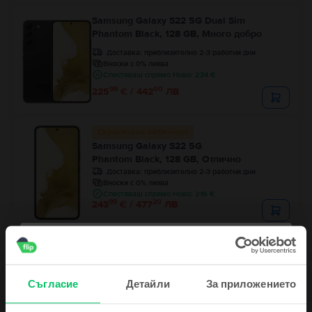
Samsung Galaxy S22 5G Dual Sim
Phantom Black, 128 GB, Много добро
Доставка:
приблизително 2-3 работни дни
Вноски с 0% лихва
Спестяваш спрямо Ново: 234 €
99
00
225
€ / 442
ЛВ
Ограничена наличност
Samsung Galaxy S22 5G
Phantom Black, 128 GB, Отлично
Доставка:
приблизително 2-3 работни дни
Вноски с 0% лихва
Спестяваш спрямо Ново: 216 €
99
20
243
€ / 477
ЛВ
Съгласие
Детайли
За приложението