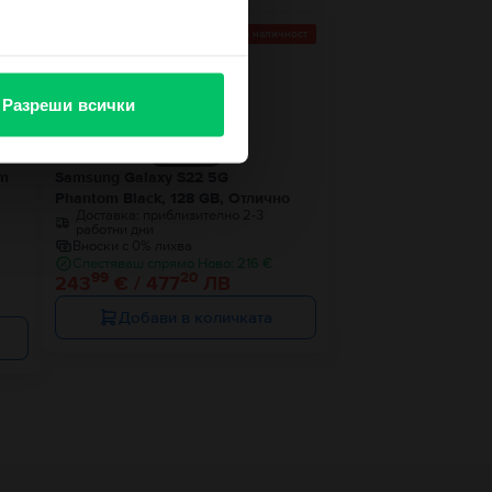
Последен в наличност
Разреши всички
im
Samsung Galaxy S22 5G
Phantom Black, 128 GB, Отлично
Доставка:
приблизително 2-3
работни дни
Вноски с 0% лихва
Спестяваш спрямо Ново: 216 €
99
20
243
€ / 477
ЛВ
Добави в количката