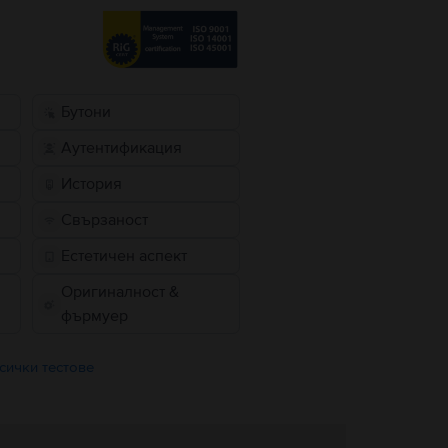
Бутони
Аутентификация
История
Свързаност
Естетичен аспект
Оригиналност &
фърмуер
сички тестове