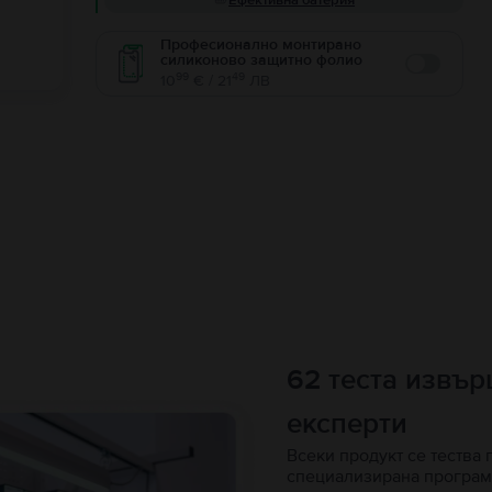
Ефективна батерия
Професионално монтирано
силиконово защитно фолио
Enable
99
49
10
€ / 21
ЛВ
62 теста извъ
експерти
Всеки продукт се тества 
специализирана програм