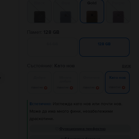
Black
Blue
Purple
Gold
Памет:
128 GB
64 GB
128 GB
Състояние:
Като нов
виж
Добро
Много
Отлично
Като нов
добро
Известие
Известие
Известие
Известие
Естетично:
Изглежда като нов или почти нов.
Може да има много фини, незабележими
драскотини.
Функционира перфектно