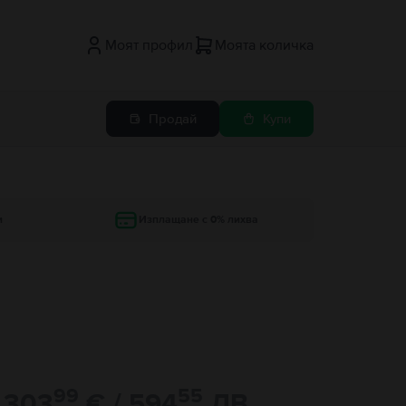
Моят профил
Моята количка
Продай
Купи
и
Изплащане с 0% лихва
99
55
303
€ / 594
ЛВ