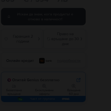
Искам да знам, кога продуктът е
отново в наличност!
Право на
Гаранция 2
връщане до 30
❯
❯
години
дни
Онлайн кредит
подробности
Опитай Genius безплатно
Безаплано
Ексклузивни
Връщане
връщане
оферти
60 дни
Част от групата