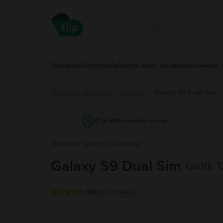
Телефони
Лаптопи
Таблети
Смарт часовници
Гейминг 
Мобилни телефони
Samsung
/
Galaxy S9 Dual Sim
/
С до 40% по-евтин от нов
Мобилен телефон Samsung
Galaxy S9 Dual Sim
Gold, 
4.9
6173
отзива