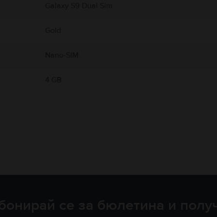
Galaxy S9 Dual Sim
Gold
Nano-SIM
4 GB
бонирай се за бюлетина и полу