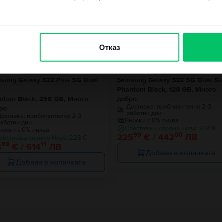
Ограничена наличност
не се чувствам късметлия
Отказ
sung Galaxy S22 Plus 5G Dual
Samsung Galaxy S22 5G Dual S
Phantom Black, 128 GB, Много
ntom Black, 256 GB, Много
добро
Доставка:
приблизително 2-3
ро
работни дни
оставка:
приблизително 2-3
Вноски с 0% лихва
аботни дни
Спестяваш спрямо Ново: 234 €
носки с 0% лихва
99
00
225
€ / 442
ЛВ
пестяваш спрямо Ново: 228 €
99
11
3
€ / 614
ЛВ
Добави в количката
Добави в количката