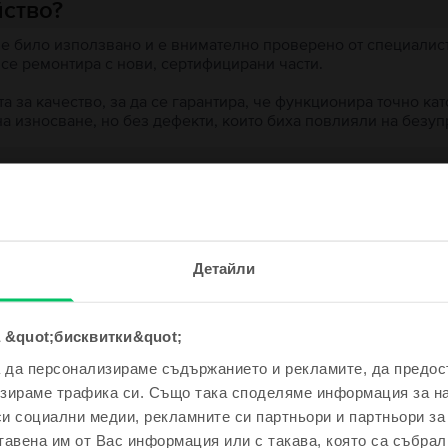
йство?
 е било използвано и е внимателно проверено от специалисти
 се ремонтира с нови, сертифицирани части.
 за качество, за да се гарантира, че функционира точно кат
на износване, но без дефекти, които биха повлияли на безу
 устройство?
ята?
е и спечели!
Детайли
одно устройство ще бъде дори
е по-евтино!
 &quot;бисквитки&quot;
а да персонализираме съдържанието и рекламите, да предо
ходни продукти с твоето търсе
зираме трафика си. Също така споделяме информация за на
си социални медии, рекламните си партньори и партньори за
м се късметлия
тавена им от Вас информация или с такава, която са събрал