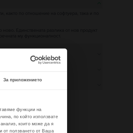
, както по отношение на софтуера, така и по
о ново. Единствената разлика от нов продукт
пречната му функционалност.
За приложението
ставяме функции на
не
чина, по който използвате
 анализ, които може да я
и от ползването от Ваша