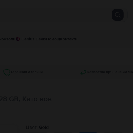
конзоли
Genius Deals
Помощ
Контакти
Гаранция 2 години
Безплатно връщане 30 дн
128 GB, Като нов
Цвят:
Gold