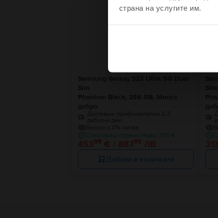
страна на услугите им.
Ограничена наличност
Не, благодаря, 
Samsung Galaxy S23 Ultra 5G Dual
Sam
Sim
Sim
Phantom Black, 256 GB, Много
Pha
добро
доб
Доставка:
приблизително 2-3
Д
работни дни
р
Вноски с 0% лихва
В
Спестяваш спрямо Ново: 395 €
С
99
93
453
€ / 887
ЛВ
31
Добави в количката