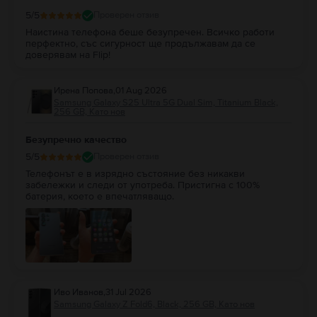
5
/5
Проверен отзив
Наистина телефона беше безупречен. Всичко работи
перфектно, със сигурност ще продължавам да се
доверявам на Flip!
Ирена Попова
,
01 Aug 2026
Samsung Galaxy S25 Ultra 5G Dual Sim, Titanium Black,
256 GB, Като нов
Безупречно качество
5
/5
Проверен отзив
Телефонът е в изрядно състояние без никакви
забележки и следи от употреба. Пристигна с 100%
батерия, което е впечатляващо.
Иво Иванов
,
31 Jul 2026
Samsung Galaxy Z Fold6, Black, 256 GB, Като нов