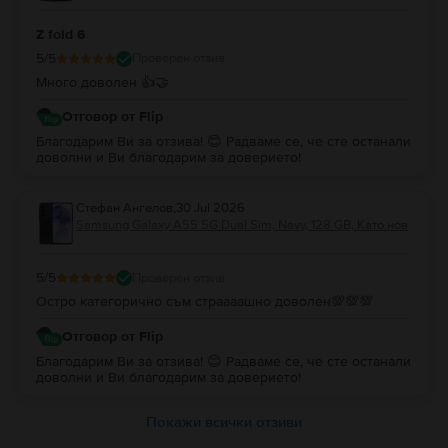
Z fold 6
5
/5
Проверен отзив
Много доволен 👍🤝
Отговор от Flip
Благодарим Ви за отзива! 😊 Радваме се, че сте останали
доволни и Ви благодарим за доверието!
Стефан Ангелов
,
30 Jul 2026
Samsung Galaxy A55 5G Dual Sim, Navy, 128 GB, Като нов
5
/5
Проверен отзив
Остро категорично съм страааашно доволен💯💯💯
Отговор от Flip
Благодарим Ви за отзива! 😊 Радваме се, че сте останали
доволни и Ви благодарим за доверието!
Покажи всички отзиви