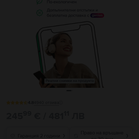
Реални снимки на продукта
4.8
4940
отзива
99
11
245
€ / 481
ЛВ
Право на връщане
Гаранция 2 години
❯
❯