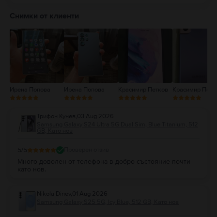
5
4
Снимки от клиенти
3
2
1
Ирена Попова
Ирена Попова
Красимир Петков
Красимир Петк
Трифон Кунев
,
03 Aug 2026
Samsung Galaxy S24 Ultra 5G Dual Sim, Blue Titanium, 512
GB, Като нов
5
/5
Проверен отзив
Много доволен от телефона в добро състояние почти
като нов.
Nikola Dinev
,
01 Aug 2026
Samsung Galaxy S25 5G, Icy Blue, 512 GB, Като нов