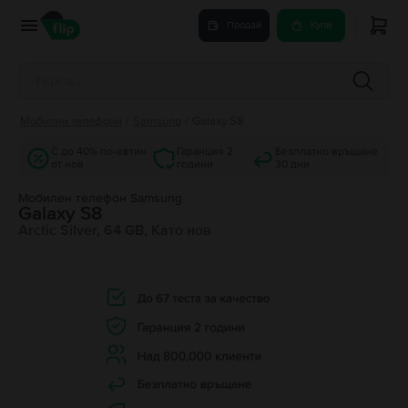
Продай
Купи
Мобилни телефони
/
Samsung
/
Galaxy S8
С до 40% по-евтин
Гаранция 2
Безплатно връщане
от нов
години
30 дни
Мобилен телефон Samsung
Galaxy S8
Arctic Silver, 64 GB, Като нов