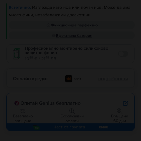
Естетично:
Изглежда като нов или почти нов. Може да има
много фини, незабележими драскотини.
Функционира перфектно
Ефективна батерия
Професионално монтирано силиконово
защитно фолио
Enable
99
49
10
€ / 21
ЛВ
Онлайн кредит
подробности
Опитай Genius безплатно
Безаплано
Ексклузивни
Връщане
връщане
оферти
60 дни
Част от групата