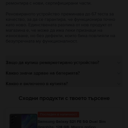
ремонтира с нови, сертифицирани части.
Реновираното устройство преминава до 67 теста за
качество, за да се гарантира, че функционира точно
като ново. Единствената разлика от нов продукт от
магазина е, че може да има леки признаци на
износване, но без дефекти, които биха повлияли на
безупречната му функционалност.
Защо да купиш ремаркетирано устройство?
Какво значи здраве на батерията?
Какво е включено в кутията?
Сходни продукти с твоето търсене
Последен в наличност
Samsung Galaxy S21 FE 5G Dual Sim
Graphite, 128 GB, Много добро