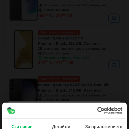
Доставка:
приблизително 2-3 работни дни
Вноски с 0% лихва
99
59
189
€ / 371
ЛВ
Последен в наличност
Samsung Galaxy S22 5G
Phantom Black, 128 GB, Отлично
Доставка:
приблизително 2-3 работни дни
Вноски с 0% лихва
Спестяваш спрямо Ново: 216 €
99
20
243
€ / 477
ЛВ
Последен в наличност
Samsung Galaxy S23 Plus 5G Dual Sim
Phantom Black, 512 GB, Като нов
Доставка:
приблизително 2-3 работни дни
Вноски с 0% лихва
Спестяваш спрямо Ново: 487 €
99
49
463
€ / 907
ЛВ
Съгласие
Детайли
За приложението