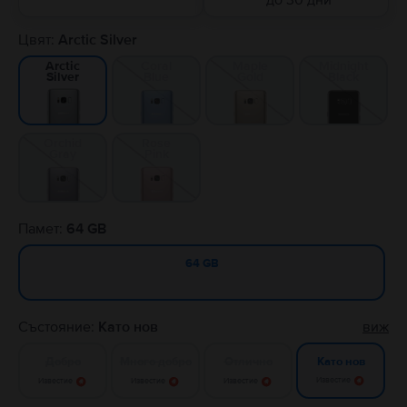
до 30 дни
Цвят:
Arctic Silver
Coral
Maple
Midnight
Arctic
Blue
Gold
Black
Silver
Orchid
Rose
Gray
Pink
Памет:
64 GB
64 GB
Състояние:
Като нов
виж
Добро
Много добро
Отлично
Като нов
Известие
Известие
Известие
Известие