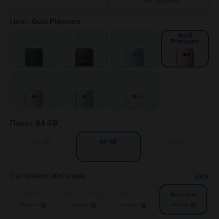
до 30 дни
Цвят:
Gold Platinum
Black
Black
Blue
Gold
Onyx
Pearl
Coral
Platinum
Pink Gold
Silver
White
Titanium
Pearl
Памет:
64 GB
32 GB
128 GB
64 GB
Състояние:
Като нов
виж
Добро
Много добро
Отлично
Като нов
Известие
Известие
Известие
Известие