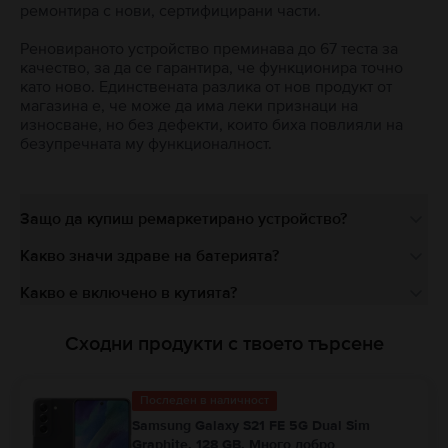
ремонтира с нови, сертифицирани части.
Реновираното устройство преминава до 67 теста за
качество, за да се гарантира, че функционира точно
като ново. Единствената разлика от нов продукт от
магазина е, че може да има леки признаци на
износване, но без дефекти, които биха повлияли на
безупречната му функционалност.
Защо да купиш ремаркетирано устройство?
Какво значи здраве на батерията?
Какво е включено в кутията?
Сходни продукти с твоето търсене
Последен в наличност
Samsung Galaxy S21 FE 5G Dual Sim
Graphite, 128 GB, Много добро