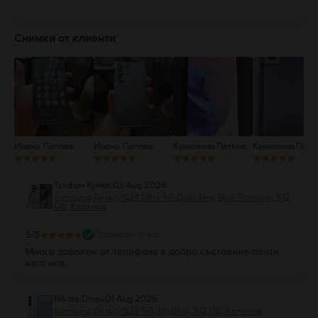
5
4
Снимки от клиенти
3
2
1
Ирена Попова
Ирена Попова
Красимир Петков
Красимир Петк
Трифон Кунев
,
03 Aug 2026
Samsung Galaxy S24 Ultra 5G Dual Sim, Blue Titanium, 512
GB, Като нов
5
/5
Проверен отзив
Много доволен от телефона в добро състояние почти
като нов.
Nikola Dinev
,
01 Aug 2026
Samsung Galaxy S25 5G, Icy Blue, 512 GB, Като нов