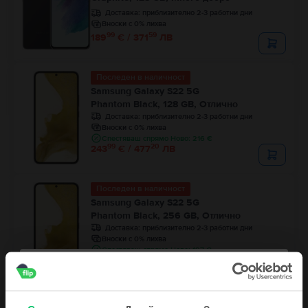
Доставка:
приблизително 2-3 работни дни
Вноски с 0% лихва
99
59
189
€ / 371
ЛВ
Последен в наличност
Samsung Galaxy S22 5G
Phantom Black, 128 GB, Отлично
Доставка:
приблизително 2-3 работни дни
Вноски с 0% лихва
Спестяваш спрямо Ново: 216 €
99
20
243
€ / 477
ЛВ
Последен в наличност
Samsung Galaxy S22 5G
Phantom Black, 256 GB, Отлично
Доставка:
приблизително 2-3 работни дни
Вноски с 0% лихва
Спестяваш спрямо Ново: 197 €
99
99
293
€ / 574
ЛВ