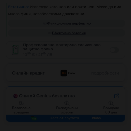
Естетично:
Изглежда като нов или почти нов. Може да има
много фини, незабележими драскотини.
Функционира перфектно
Ефективна батерия
Професионално монтирано силиконово
защитно фолио
Enable
99
49
10
€ / 21
ЛВ
Онлайн кредит
подробности
Опитай Genius безплатно
Безаплано
Ексклузивни
Връщане
връщане
оферти
60 дни
Част от групата