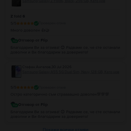
Samsung Galaxy Z Fold6, Black, 256 GB, Като нов
Z fold 6
5
/5
Проверен отзив
Много доволен 👍🤝
Отговор от Flip
Благодарим Ви за отзива! 😊 Радваме се, че сте останали
доволни и Ви благодарим за доверието!
Стефан Ангелов
,
30 Jul 2026
Samsung Galaxy A55 5G Dual Sim, Navy, 128 GB, Като нов
5
/5
Проверен отзив
Остро категорично съм страааашно доволен💯💯💯
Отговор от Flip
Благодарим Ви за отзива! 😊 Радваме се, че сте останали
доволни и Ви благодарим за доверието!
Покажи всички отзиви