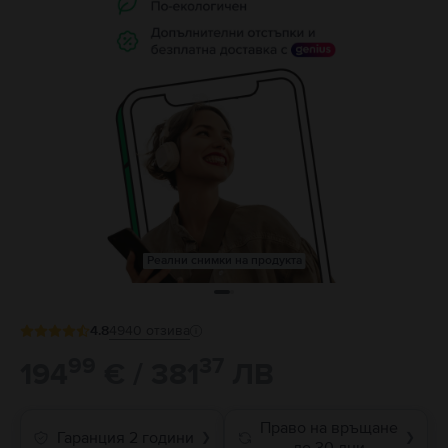
Реални снимки на продукта
4.8
4940
отзива
99
37
194
€ / 381
ЛВ
Право на връщане
Гаранция 2 години
❯
❯