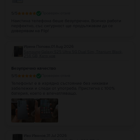
5
/5
Проверен отзив
Наистина телефона беше безупречен. Всичко работи
перфектно, със сигурност ще продължавам да се
доверявам на Flip!
Ирена Попова
,
01 Aug 2026
Samsung Galaxy S25 Ultra 5G Dual Sim, Titanium Black,
256 GB, Като нов
Безупречно качество
5
/5
Проверен отзив
Телефонът е в изрядно състояние без никакви
забележки и следи от употреба. Пристигна с 100%
батерия, което е впечатляващо.
Иво Иванов
,
31 Jul 2026