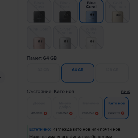
Black
Black
Gold
Blue
Onyx
Pearl
Platinum
Coral
Pink Gold
Silver
White
Titanium
Pearl
Памет:
64 GB
32 GB
128 GB
64 GB
Състояние:
Като нов
виж
Добро
Много
Отлично
Като нов
добро
Известие
Известие
Известие
Известие
Естетично:
Изглежда като нов или почти нов.
Може да има много фини, незабележими