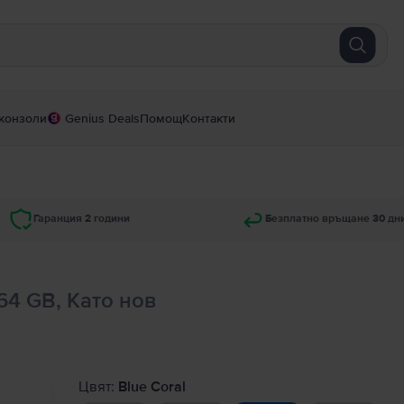
конзоли
Genius Deals
Помощ
Контакти
Гаранция 2 години
Безплатно връщане 30 дн
 64 GB, Като нов
Цвят:
Blue Coral