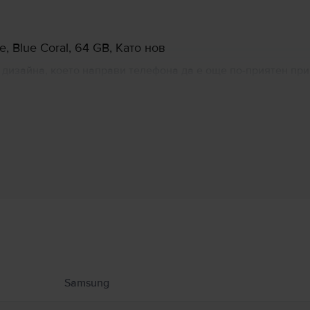
 Blue Coral, 64 GB, Като нов
дизайна, което направи телефона да е още по-приятен при
азмер от 5,5 инча. Телефонът ни показа как ще изглеждат 
ung Galaxy S7 през 2016 г.
Информация за производителя
 свързани с продукта.
Samsung