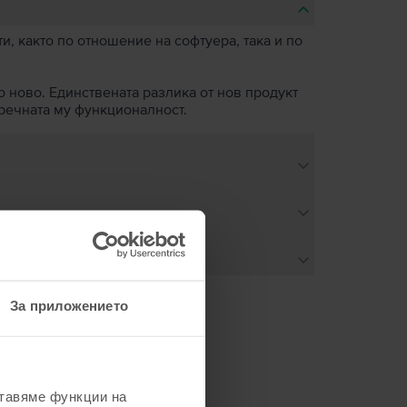
, както по отношение на софтуера, така и по
о ново. Единствената разлика от нов продукт
пречната му функционалност.
За приложението
не
ставяме функции на