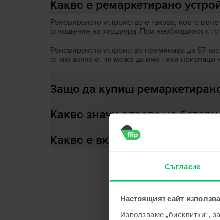
Какво е ремаркетирано устро
Реновираното устройство е такова, което вече
отношение на хардуера. При необходимост, то
Реновираното устройство преминава до 67 теста
от магазина е, че може да има леки признаци 
Защо да купиш ремаркетирано
Какво значи здраве на батери
Какво е включено в кутията?
Съгласие
С
Настоящият сайт използва
Използваме „бисквитки“, з