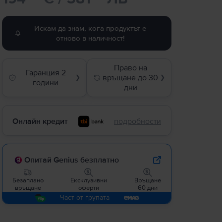
Искам да знам, кога продуктът е
отново в наличност!
Право на
Гаранция 2
връщане до 30
❯
❯
години
дни
Онлайн кредит
подробности
Опитай Genius безплатно
Безаплано
Ексклузивни
Връщане
връщане
оферти
60 дни
Част от групата