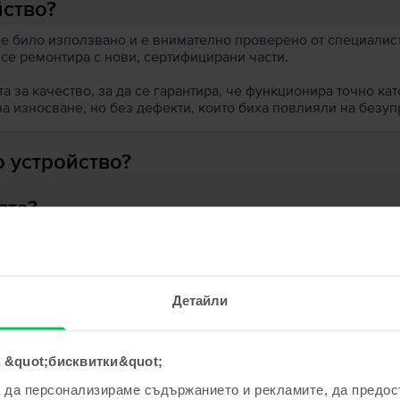
йство?
 е било използвано и е внимателно проверено от специалисти
 се ремонтира с нови, сертифицирани части.
 за качество, за да се гарантира, че функционира точно кат
на износване, но без дефекти, които биха повлияли на безу
 устройство?
ята?
Детайли
ходни продукти с твоето търсе
 &quot;бисквитки&quot;
а да персонализираме съдържанието и рекламите, да предо