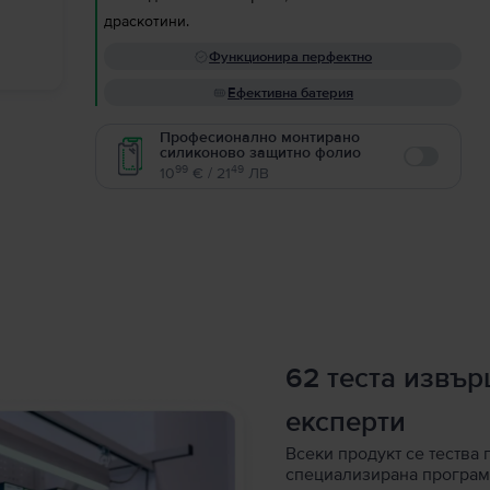
драскотини.
Функционира перфектно
Ефективна батерия
Професионално монтирано
силиконово защитно фолио
Enable
99
49
10
€ / 21
ЛВ
62 теста извъ
експерти
Всеки продукт се тества 
специализирана програм