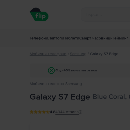
Телефони
Лаптопи
Таблети
Смарт часовници
Гейминг 
Мобилни телефони
Samsung
/
Galaxy S7 Edge
/
С до 40% по-евтин от нов
Мобилен телефон Samsung
Galaxy S7 Edge
Blue Coral,
4.8
4944
отзива