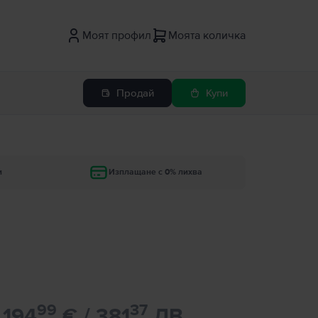
Моят профил
Моята количка
Продай
Купи
и
Изплащане с 0% лихва
99
37
194
€ / 381
ЛВ