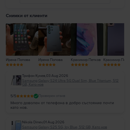
5
4
Снимки от клиенти
3
2
1
Ирена Попова
Ирена Попова
Красимир Петков
Красимир Петк
Трифон Кунев
,
03 Aug 2026
Samsung Galaxy S24 Ultra 5G Dual Sim, Blue Titanium, 512
GB, Като нов
5
/5
Проверен отзив
Много доволен от телефона в добро състояние почти
като нов.
Nikola Dinev
,
01 Aug 2026
Samsung Galaxy S25 5G, Icy Blue, 512 GB, Като нов