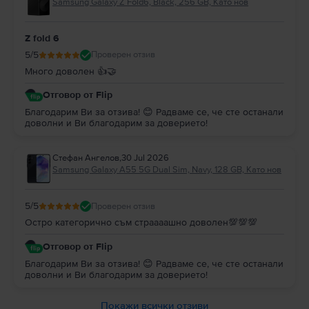
Samsung Galaxy Z Fold6, Black, 256 GB, Като нов
Z fold 6
5
/5
Проверен отзив
Много доволен 👍🤝
Отговор от Flip
Благодарим Ви за отзива! 😊 Радваме се, че сте останали
доволни и Ви благодарим за доверието!
Стефан Ангелов
,
30 Jul 2026
Samsung Galaxy A55 5G Dual Sim, Navy, 128 GB, Като нов
5
/5
Проверен отзив
Остро категорично съм страааашно доволен💯💯💯
Отговор от Flip
Благодарим Ви за отзива! 😊 Радваме се, че сте останали
доволни и Ви благодарим за доверието!
Покажи всички отзиви