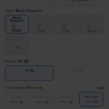
до 30 дни
Цвят:
Black Sapphire
Gold
Pink
Silver
Black
Platinum
Titanium
Sapphire
White
Pearl
Памет:
32 GB
64 GB
32 GB
Състояние:
Като нов
виж
Добро
Много добро
Отлично
Като нов
Известие
Известие
Известие
Известие