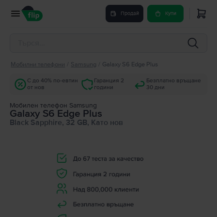
Продай
Купи
Мобилни телефони
/
Samsung
/
Galaxy S6 Edge Plus
С до 40% по-евтин
Гаранция 2
Безплатно връщане
от нов
години
30 дни
Мобилен телефон Samsung
Galaxy S6 Edge Plus
Black Sapphire, 32 GB, Като нов