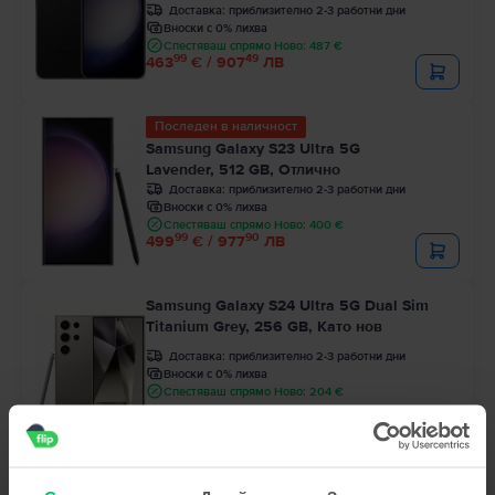
Доставка:
приблизително 2-3 работни дни
Вноски с 0% лихва
Спестяваш спрямо Ново: 487 €
99
49
463
€ / 907
ЛВ
Последен в наличност
Samsung Galaxy S23 Ultra 5G
Lavender, 512 GB, Отлично
Доставка:
приблизително 2-3 работни дни
Вноски с 0% лихва
Спестяваш спрямо Ново: 400 €
99
90
499
€ / 977
ЛВ
Samsung Galaxy S24 Ultra 5G Dual Sim
Titanium Grey, 256 GB, Като нов
Доставка:
приблизително 2-3 работни дни
Вноски с 0% лихва
Спестяваш спрямо Ново: 204 €
99
83
659
€ / 1.290
ЛВ