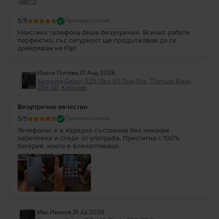
5
/5
Проверен отзив
Наистина телефона беше безупречен. Всичко работи
перфектно, със сигурност ще продължавам да се
доверявам на Flip!
Ирена Попова
,
01 Aug 2026
Samsung Galaxy S25 Ultra 5G Dual Sim, Titanium Black,
256 GB, Като нов
Безупречно качество
5
/5
Проверен отзив
Телефонът е в изрядно състояние без никакви
забележки и следи от употреба. Пристигна с 100%
батерия, което е впечатляващо.
Иво Иванов
,
31 Jul 2026