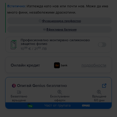
Естетично:
Изглежда като нов или почти нов. Може да има
много фини, незабележими драскотини.
Функционира перфектно
Ефективна батерия
Професионално монтирано силиконово
защитно фолио
Enable
99
49
10
€ / 21
ЛВ
Онлайн кредит
подробности
Опитай Genius безплатно
Безаплано
Ексклузивни
Връщане
връщане
оферти
60 дни
Част от групата