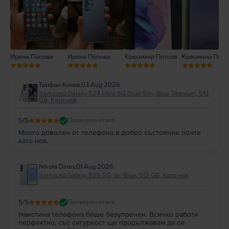
1
Ирена Попова
Ирена Попова
Красимир Петков
Красимир Петк
Трифон Кунев
,
03 Aug 2026
Samsung Galaxy S24 Ultra 5G Dual Sim, Blue Titanium, 512
GB, Като нов
5
/5
Проверен отзив
Много доволен от телефона в добро състояние почти
като нов.
Nikola Dinev
,
01 Aug 2026
Samsung Galaxy S25 5G, Icy Blue, 512 GB, Като нов
5
/5
Проверен отзив
Наистина телефона беше безупречен. Всичко работи
перфектно, със сигурност ще продължавам да се