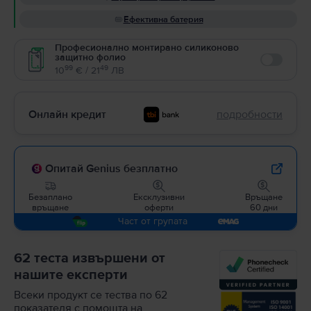
Ефективна батерия
Професионално монтирано силиконово
защитно фолио
Enable
99
49
10
€ / 21
ЛВ
Онлайн кредит
подробности
Опитай Genius безплатно
Безаплано
Ексклузивни
Връщане
връщане
оферти
60 дни
Част от групата
62 теста извършени от
нашите експерти
Всеки продукт се тества по 62
показателя с помощта на