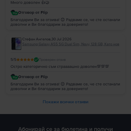
Много доволен 👍🤝
Отговор от Flip
Благодарим Ви за отзива! 😊 Радваме се, че сте останали
доволни и Ви благодарим за доверието!
Стефан Ангелов
,
30 Jul 2026
Samsung Galaxy A55 5G Dual Sim, Navy, 128 GB, Като нов
5
/5
Проверен отзив
Остро категорично съм страааашно доволен💯💯💯
Отговор от Flip
Благодарим Ви за отзива! 😊 Радваме се, че сте останали
доволни и Ви благодарим за доверието!
Покажи всички отзиви
Абонирай се за бюлетина и получи