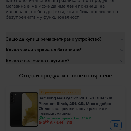
като ново. Единствената разлика от нов продукт от
магазина е, че може да има леки признаци на
износване, но без дефекти, които биха повлияли на
безупречната му функционалност.
Защо да купиш ремаркетирано устройство?
Какво значи здраве на батерията?
Какво е включено в кутията?
Сходни продукти с твоето търсене
Ограничена наличност
Samsung Galaxy S22 Plus 5G Dual Sim
Phantom Black, 256 GB, Много добро
Доставка:
приблизително 2-3 работни дни
Вноски с 0% лихва
Спестяваш спрямо Ново: 228 €
99
11
313
€ / 614
ЛВ