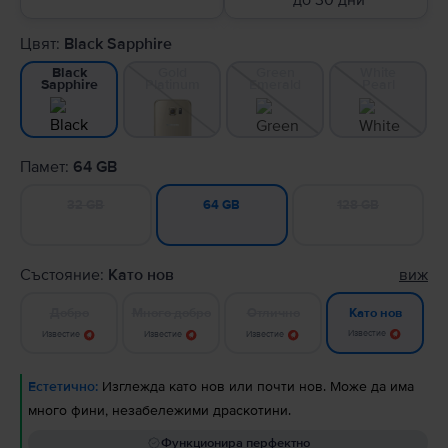
до 30 дни
Цвят:
Black Sapphire
Gold
Green
White
Black
Platinum
Emerald
Pearl
Sapphire
Памет:
64 GB
32 GB
128 GB
64 GB
Състояние:
Като нов
виж
Добро
Много добро
Отлично
Като нов
Известие
Известие
Известие
Известие
Естетично:
Изглежда като нов или почти нов. Може да има
много фини, незабележими драскотини.
Функционира перфектно