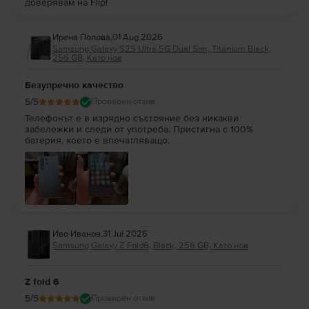
доверявам на Flip!
Ирена Попова
,
01 Aug 2026
Samsung Galaxy S25 Ultra 5G Dual Sim, Titanium Black,
256 GB, Като нов
Безупречно качество
5
/5
Проверен отзив
Телефонът е в изрядно състояние без никакви
забележки и следи от употреба. Пристигна с 100%
батерия, което е впечатляващо.
Иво Иванов
,
31 Jul 2026
Samsung Galaxy Z Fold6, Black, 256 GB, Като нов
Z fold 6
5
/5
Проверен отзив