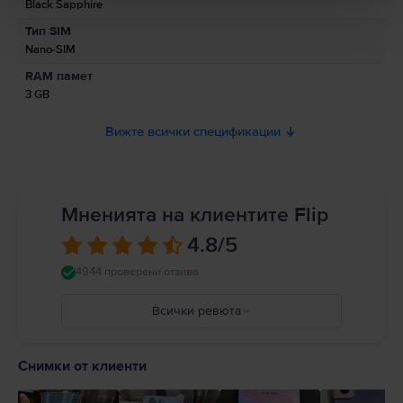
Black Sapphire
Информация относно предупрежденията за безопасност
Тип SIM
свързани с продукта.
Nano-SIM
Моля, прочетете ръководството.
RAM памет
3 GB
Вижте всички спецификации
Мненията на клиентите Flip
4.8
/5
4944 проверени отзива
Всички ревюта
5
4
Снимки от клиенти
3
2