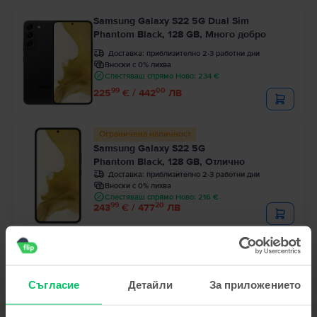
Samsung Galaxy S22 5G Dual Sim
Phantom Black, 128 GB, Много добро
Доставка:
приблизително 2-3 работни дни
Вноски с 0% лихва
Спестяваш спрямо Ново: 234 €
99
00
225
€ / 442
ЛВ
Ограничена наличност
Samsung Galaxy S22 5G
Phantom Black, 128 GB, Отлично
Доставка:
приблизително 2-3 работни дни
Вноски с 0% лихва
Спестяваш спрямо Ново: 216 €
99
20
243
€ / 477
ЛВ
Съгласие
Детайли
За приложението