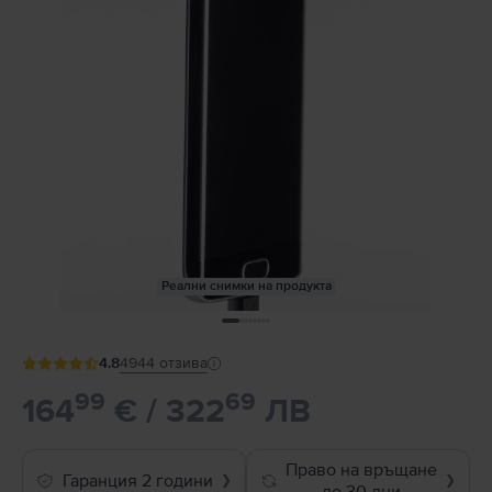
Реални снимки на продукта
4.8
4944
отзива
99
69
164
€ / 322
ЛВ
Право на връщане
Гаранция 2 години
❯
❯